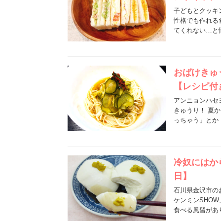
子どもとクッキ
性格でも作れる
てくれない…と
おばけきゅ
【レシピ付
アンニョンハセ
きゅうり！ 夏
っちゃう」とか
冷奴にはか
日】
石川県金沢市の
ケンミンSHO
食べる風習があ