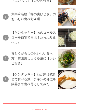
「にいもじ」【レシピ付き】
太宰府名物「梅の実ひじき」の
おいしい食べ方４選
【ケンタッキー】あのコールス
ローを自宅で再現！たっぷり食
べよ♪
青とうがらしのおいしい食べ
方！韓国風しょうゆ漬に【レシ
ピ付き】
【ケンタッキー】わが家は軟骨
まで食べる派！チキンの部位を
限界まで食べ尽くしてみた