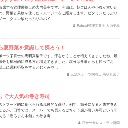
所属する管理栄養士の大内美幸です。今回は、朝ごはんや小腹が空いた
の、野菜と果物を使ったスムージーをご紹介します。ビタミンたっぷり
ジー、クエン酸たっぷりのパイ…
Eatreat管理栄養士 大内美幸
ら夏野菜を意識して摂ろう！
ポーツ栄養士の馬明真梨子です。汗をかくことが増えてきましたね。最
塩分を積極的に摂る方が増えてきました。塩分は食事からも摂ってお
以上に過剰摂取をするとむくみや…
公認スポーツ栄養士 馬明真梨子
りで大人気の巻き寿司
ストフード的に食べられる庶民的な商品。例年、節分になると恵方巻き
たるが、日常では、スーパーでも買えるごちそう感が薄い寿司という印
ある「巻ろまん本舗」の巻き寿…
日食外食レストラン新聞