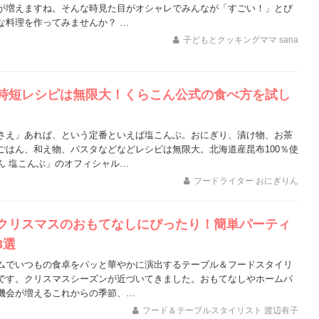
が増えますね。そんな時見た目がオシャレでみんなが「すごい！」とび
な料理を作ってみませんか？ …
子どもとクッキングママ sana
時短レシピは無限大！くらこん公式の食べ方を試し
さえ」あれば、という定番といえば塩こんぶ。おにぎり、漬け物、お茶
ごはん、和え物、パスタなどなどレシピは無限大。北海道産昆布100％使
ん 塩こんぶ」のオフィシャル…
フードライター おにぎりん
クリスマスのおもてなしにぴったり！簡単パーティ
3選
ムでいつもの食卓をパッと華やかに演出するテーブル＆フードスタイリ
です。クリスマスシーズンが近づいてきました。おもてなしやホームパ
機会が増えるこれからの季節、…
フード＆テーブルスタイリスト 渡辺有子