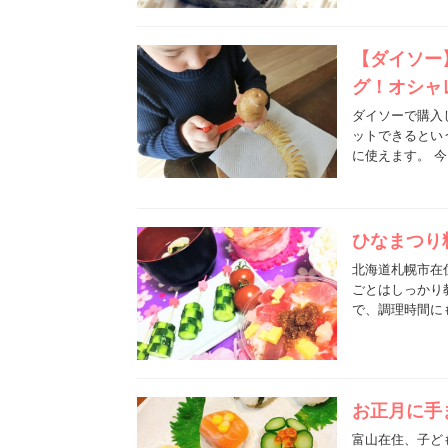
【ダイソー
グ！オシャ
ダイソーで購入
ットできるとい
に使えます。 
ひなまつり
北海道札幌市在
ごとはしっかり
で、調理時間に
お正月に手
富山在住、子ど