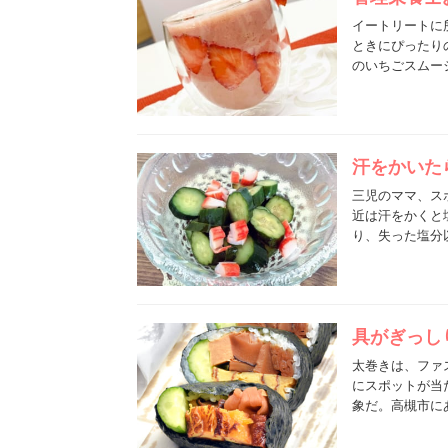
イートリートに
ときにぴったり
のいちごスムー
汗をかいた
三児のママ、ス
近は汗をかくと
り、失った塩分
具がぎっし
太巻きは、ファ
にスポットが当
象だ。高槻市に