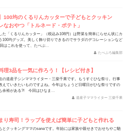
】100均のくるりんカッターで子どもとクッキン
レなおやつ「トルネード・ポテト」
した「くるりんカッター」（税込み108円）は野菜を簡単にらせん状にカ
う100均グッズ。美しく飾り切りできるのでサラダのデコレーションなど
今回はこれを使って、たべぷ…
たべぷろ編集部
料理3品を一気に作ろう！【レシピ付き】
住の道産子シンママライター・三柴千果です。もうすぐひな祭り。行事
教えていきたいものですよね。今年はちょうど日曜日がひな祭りですの
も余裕がある?! 今回はひなま…
道産子ママライター 三柴千果
まり寿司！ラップを使えば簡単に子どもと作れる
もとクッキングママのsanaです。年始には家族や親せきでおせちやご馳