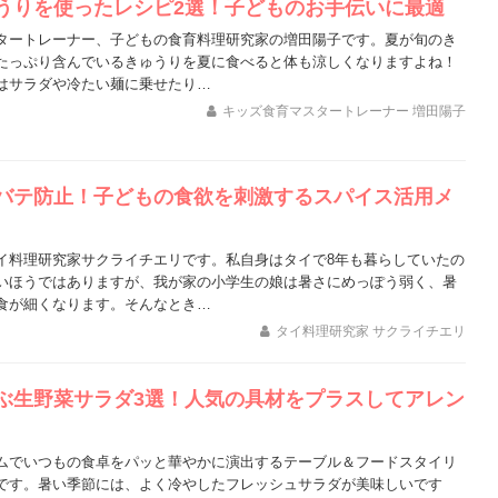
うりを使ったレシピ2選！子どものお手伝いに最適
タートレーナー、子どもの食育料理研究家の増田陽子です。夏が旬のき
たっぷり含んでいるきゅうりを夏に食べると体も涼しくなりますよね！
はサラダや冷たい麺に乗せたり…
キッズ食育マスタートレーナー 増田陽子
バテ防止！子どもの食欲を刺激するスパイス活用メ
イ料理研究家サクライチエリです。私自身はタイで8年も暮らしていたの
いほうではありますが、我が家の小学生の娘は暑さにめっぽう弱く、暑
食が細くなります。そんなとき…
タイ料理研究家 サクライチエリ
ぶ生野菜サラダ3選！人気の具材をプラスしてアレン
ムでいつもの食卓をパッと華やかに演出するテーブル＆フードスタイリ
です。暑い季節には、よく冷やしたフレッシュサラダが美味しいです