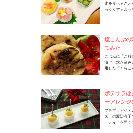
走を食べること
っくりするよう
塩こんぶの
てみた
ごはんに「これ
漬け、炊き込み
用した「くらこ
ポテサラは
ーアレンジ
プチプラアイテ
ストの渡辺有子
ーティーを開く