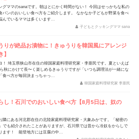
ングママのsanaです。朝はとにかく時間がない！ 今回はせっかちな私の
食パンのおいしい食べ方をご紹介します。 なかなか子どもが野菜を食べ
悩んでいるママは多くいます…
子どもとクッキングママ sana
うりが絶品お漬物に！きゅうりを韓国風にアレンジ
き】
ヨ！ 埼玉県狭山市在住の韓国家庭料理研究家・李亜民です。夏といえば
から秋にかけて長〜く楽しめるきゅうりですが「いつも調理法が一緒にな
「食べ方が毎回決まっちゃっ…
韓国家庭料理研究家 李亜民
らし！石川でのおいしい食べ方【8月5日は、奴の
お隣にある河北郡在住の北陸家庭料理研究家・大象みかです。「秘密の
W」でも紹介されたことがありますが、石川県では昔から冷奴をからしで
ります！ 能登地方には豆腐の中…