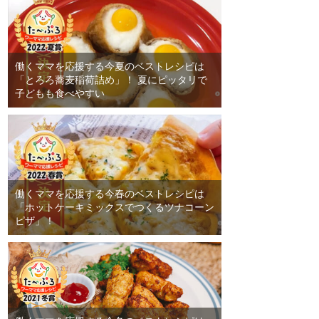
働くママを応援する今夏のベストレシピは
「とろろ蕎麦稲荷詰め」！ 夏にピッタリで
子どもも食べやすい
働くママを応援する今春のベストレシピは
「ホットケーキミックスでつくるツナコーン
ピザ」！