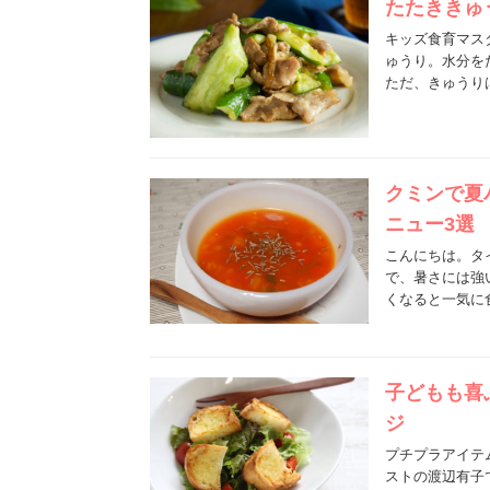
たたききゅ
キッズ食育マス
ゅうり。水分を
ただ、きゅうり
クミンで夏
ニュー3選
こんにちは。タ
で、暑さには強
くなると一気に
子どもも喜
ジ
プチプラアイテ
ストの渡辺有子