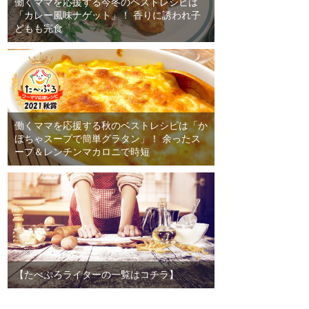
働くママを応援する今冬のベストレシピは
「カレー風味ナゲット」！ 香りに誘われ子
どもも完食
働くママを応援する秋のベストレシピは「か
ぼちゃスープで簡単グラタン」！ 余ったス
ープ＆レンチンマカロニで時短
【たべぷろライターの一覧はコチラ】