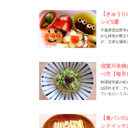
【きゅうり
シピ5選
千葉県習志野市
かな緑色が際立
が、立派な脇役
須賀川名物
べ方【毎月
料理研究家の松
は訪れます。そ
ているというユ
【食パンの
ンドイッチ