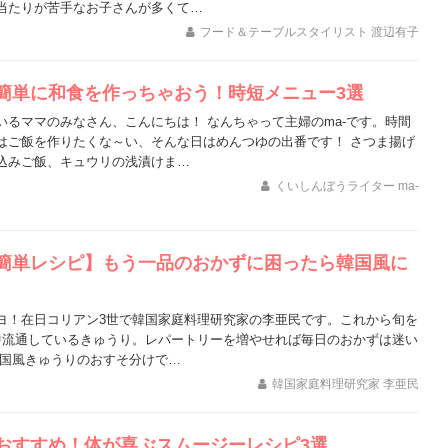
当たりが苦手なお子さんが多くて…
フード＆テーブルスタイリスト 渡辺有子
簡単に和食を作っちゃおう！時短メニュー3選
いるママのみなさん、こんにちは！ なんちゃって主婦のma-です。時間
はご飯を作りたくな～い、そんな日はめんつゆの出番です！ さつま揚げ
込みご飯、キュウリの浅漬けま…
くいしんぼうライター ma-
簡単レシピ】もう一品のおかずに困ったら韓国風に
ヨ！在日コリアン3世で韓国家庭料理研究家の李亜民です。これから旬を
中流通しているきゅうり。レパートリーを増やせれば毎日のおかずは迷い
韓国風きゅうりのおすそ分けで…
韓国家庭料理研究家 李亜民
おすすめ！体が喜ぶスムージーレシピ3選