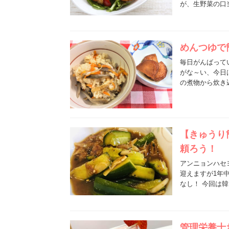
が、生野菜の口
めんつゆで
毎日がんばって
がな～い、今日
の煮物から炊き
【きゅうり
頼ろう！
アンニョンハセ
迎えますが1年
なし！ 今回は
管理栄養士