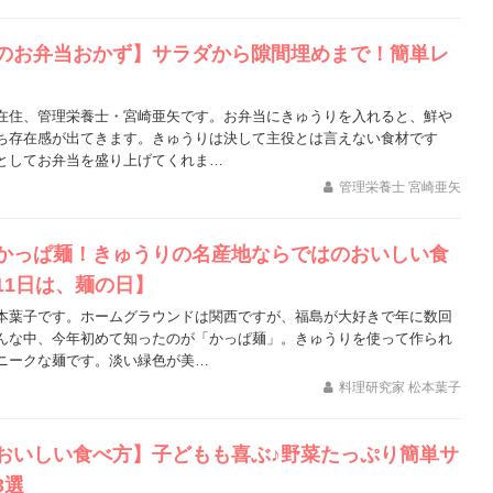
のお弁当おかず】サラダから隙間埋めまで！簡単レ
在住、管理栄養士・宮崎亜矢です。お弁当にきゅうりを入れると、鮮や
ち存在感が出てきます。きゅうりは決して主役とは言えない食材です
としてお弁当を盛り上げてくれま…
管理栄養士 宮崎亜矢
かっぱ麺！きゅうりの名産地ならではのおいしい食
11日は、麺の日】
本葉子です。ホームグラウンドは関西ですが、福島が大好きで年に数回
んな中、今年初めて知ったのが「かっぱ麺」。きゅうりを使って作られ
ニークな麺です。淡い緑色が美…
料理研究家 松本葉子
おいしい食べ方】子どもも喜ぶ♪野菜たっぷり簡単サ
3選