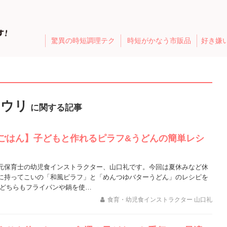
驚異の時短調理テク
時短がかなう市販品
好き嫌
ュウリ
に関する記事
ごはん】子どもと作れるピラフ&うどんの簡単レシ
元保育士の幼児食インストラクター、山口礼です。今回は夏休みなど休
に持ってこいの「和風ピラフ」と「めんつゆバターうどん」のレシピを
 どちらもフライパンや鍋を使…
食育・幼児食インストラクター 山口礼