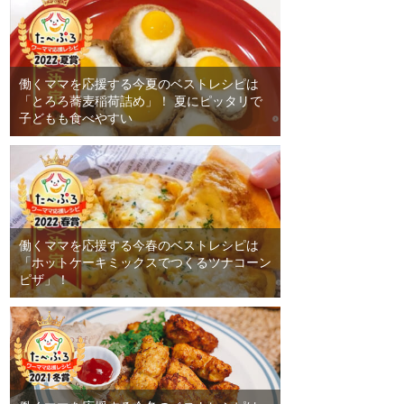
働くママを応援する今夏のベストレシピは
「とろろ蕎麦稲荷詰め」！ 夏にピッタリで
子どもも食べやすい
働くママを応援する今春のベストレシピは
「ホットケーキミックスでつくるツナコーン
ピザ」！