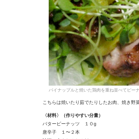
パイナップルと焼いた鶏肉を重ね並べてピー
こちらは焼いたり茹でたりしたお肉、焼き野
〈材料〉（作りやすい分量）
バターピーナッツ １０g
唐辛子 １〜２本