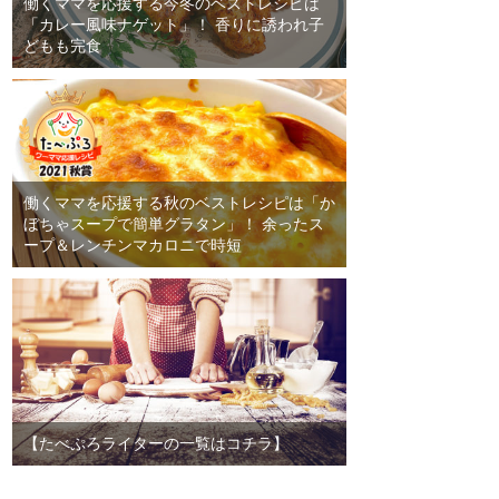
働くママを応援する今冬のベストレシピは
「カレー風味ナゲット」！ 香りに誘われ子
どもも完食
働くママを応援する秋のベストレシピは「か
ぼちゃスープで簡単グラタン」！ 余ったス
ープ＆レンチンマカロニで時短
【たべぷろライターの一覧はコチラ】