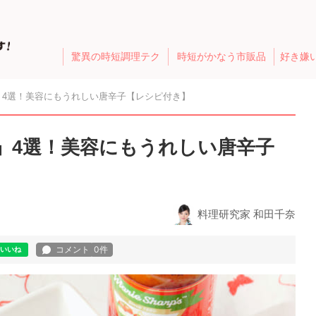
驚異の時短調理テク
時短がかなう市販品
好き嫌
」4選！美容にもうれしい唐辛子【レシピ付き】
」4選！美容にもうれしい唐辛子
料理研究家 和田千奈