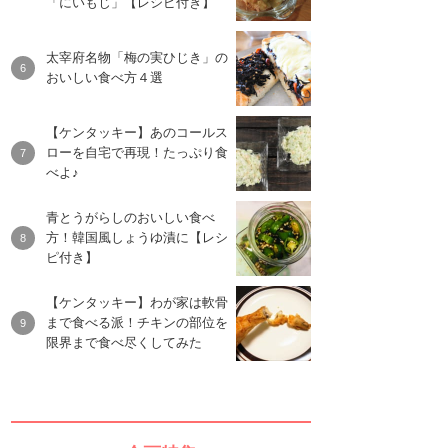
「にいもじ」【レシピ付き】
太宰府名物「梅の実ひじき」の
おいしい食べ方４選
【ケンタッキー】あのコールス
ローを自宅で再現！たっぷり食
べよ♪
青とうがらしのおいしい食べ
方！韓国風しょうゆ漬に【レシ
ピ付き】
【ケンタッキー】わが家は軟骨
まで食べる派！チキンの部位を
限界まで食べ尽くしてみた