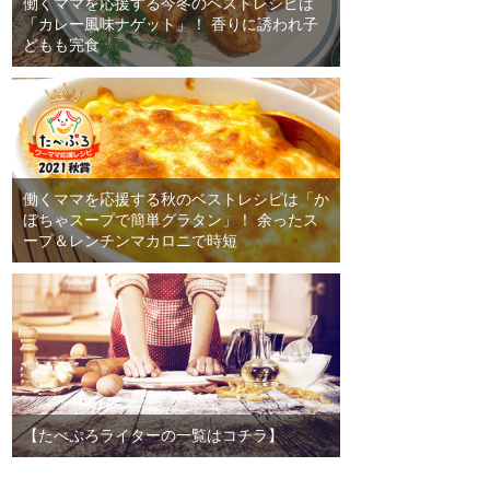
働くママを応援する今冬のベストレシピは
「カレー風味ナゲット」！ 香りに誘われ子
どもも完食
働くママを応援する秋のベストレシピは「か
ぼちゃスープで簡単グラタン」！ 余ったス
ープ＆レンチンマカロニで時短
【たべぷろライターの一覧はコチラ】