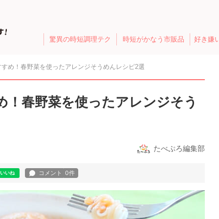
驚異の時短調理テク
時短がかなう市販品
好き嫌
すすめ！春野菜を使ったアレンジそうめんレシピ2選
め！春野菜を使ったアレンジそう
たべぷろ編集部