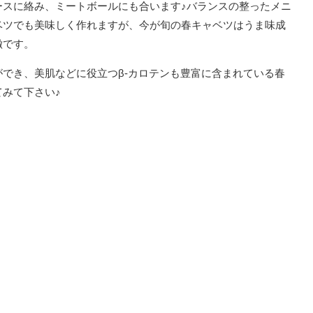
ースに絡み、ミートボールにも合います♪バランスの整ったメニ
ベツでも美味しく作れますが、今が旬の春キャベツはうま味成
徴です。
でき、美肌などに役立つβ-カロテンも豊富に含まれている春
みて下さい♪