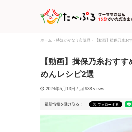
ホーム
時短がかなう市販品
【動画】揖保乃糸お
【動画】揖保乃糸おすす
めんレシピ2選
2024年5月13日
/
938 views
最新情報を受け取る：