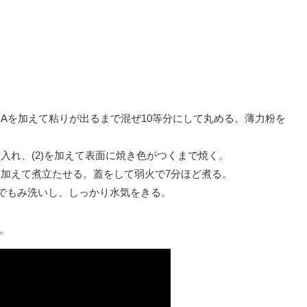
、Aを加えて粘りが出るまで混ぜ10等分にして丸める。薄力粉を
入れ、(2)を加えて表面に焼き色がつくまで焼く。
を加えて煮立たせる。蓋をして弱火で7分ほど煮る。
水でもみ洗いし、しっかり水気をきる。
る。