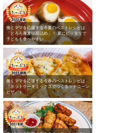
働くママを応援する今夏のベストレシピは
「とろろ蕎麦稲荷詰め」！ 夏にピッタリで
子どもも食べやすい
働くママを応援する今春のベストレシピは
「ホットケーキミックスでつくるツナコーン
ピザ」！