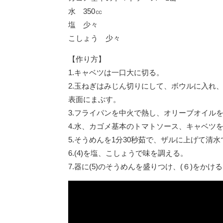
水 350㏄
塩 少々
こしょう 少々
【作り方】
1.キャベツは一口大に切る。
2.玉ねぎはみじん切りにして、ボウルに入れ
表面にまぶす。
3.フライパンを中火で熱し、オリーブオイルを
4.水、カゴメ基本のトマトソース、キャベツ
5.そうめんを1分30秒茹で、ザルに上げて清
6.(4)を塩、こしょうで味を調える。
7.器に(5)のそうめんを盛りつけ、(６)をかけ