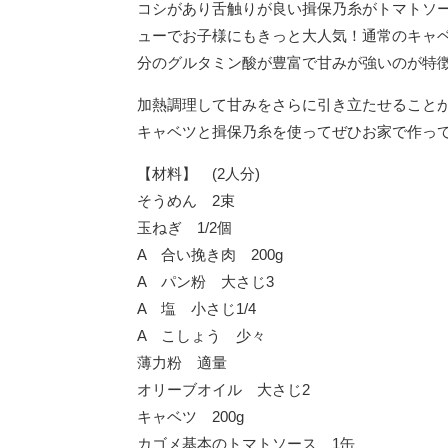
コシがあり舌触りが良い揖保乃糸がトマトソ
ューでお子様にもきっと大人気！通常のキャ
分のグルタミン酸が豊富で甘みが強いのが特
加熱調理して甘みをさらに引き立たせることが
キャベツと揖保乃糸を使ってぜひお家で作って
【材料】 (2人分)
そうめん 2束
玉ねぎ 1/2個
A 合い挽き肉 200g
A パン粉 大さじ3
A 塩 小さじ1/4
A こしょう 少々
薄力粉 適量
オリーブオイル 大さじ2
キャベツ 200g
カゴメ基本のトマトソース 1缶