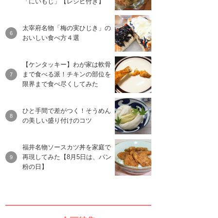
「にいもじ」【レシピ付き】
太宰府名物「梅の実ひじき」の
おいしい食べ方４選
【ケンタッキー】わが家は軟骨
まで食べる派！チキンの部位を
限界まで食べ尽くしてみた
ひと手間で差がつく！そうめん
の美しい盛り付けのコツ
福井名物ソースカツ丼を家庭で
再現してみた【8月5日は、パン
粉の日】