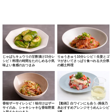
じゃばらキュウリの甘酢漬け15分レ
りゅうきゅう10分レシピ！生姜とゴ
シピ！料理の時間をたのしめる小気
マがきいてさっぱり食べれる大分県
味よい食感のおつまみ
の郷土料理
香味ザーサイレシピ！味付けはザー
【動画】白ワインにも合う♪揖保乃
サイのみ、シャキシャキな香味野菜
糸おすすめアレンジそうめんレシピ
と和えたおつまみ
2選