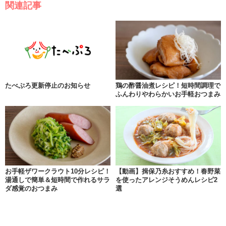
関連記事
たべぷろ更新停止のお知らせ
鶏の酢醤油煮レシピ！短時間調理で
ふんわりやわらかいお手軽おつまみ
お手軽ザワークラウト10分レシピ！
【動画】揖保乃糸おすすめ！春野菜
湯通しで簡単＆短時間で作れるサラ
を使ったアレンジそうめんレシピ2
ダ感覚のおつまみ
選