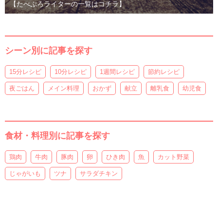
【たべぷろライターの一覧はコチラ】
シーン別に記事を探す
15分レシピ
10分レシピ
1週間レシピ
節約レシピ
夜ごはん
メイン料理
おかず
献立
離乳食
幼児食
食材・料理別に記事を探す
鶏肉
牛肉
豚肉
卵
ひき肉
魚
カット野菜
じゃがいも
ツナ
サラダチキン