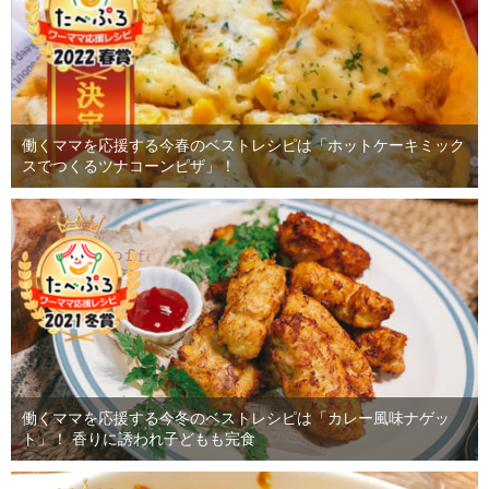
働くママを応援する今春のベストレシピは「ホットケーキミック
スでつくるツナコーンピザ」！
働くママを応援する今冬のベストレシピは「カレー風味ナゲッ
ト」！ 香りに誘われ子どもも完食