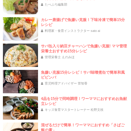
たべぷろ編集部
カレー唐揚げで魚嫌い克服！下味冷凍で簡単15分
レシピ
料理家・食育インストラクター sato ai
サバ缶入り納豆チャーハンで魚嫌い克服! ママ管理
栄養士おすすめ15分レシピ
管理栄養士 えのみほ
魚嫌い克服15分レシピ！サバ味噌煮缶で簡単和風
ビビンバ
育児料理アドバイザー 菅智香
4品を15分で同時調理！ワーママにおすすめお魚献
立レシピ
キッズ食育マスタートレーナー 松野文枝
混ぜるだけで簡単！ワーママにおすすめ「さばご
飯の素」