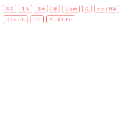
鶏肉
牛肉
豚肉
卵
ひき肉
魚
カット野菜
じゃがいも
ツナ
サラダチキン