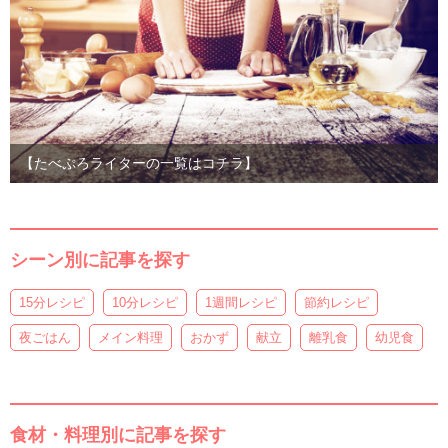
【たべぷろライターの一覧はコチラ】
シーン別に記事を探す
15分レシピ
10分レシピ
1週間レシピ
節約レシピ
夜ごはん
メイン料理
おかず
献立
離乳食
幼児食
食材・料理別に記事を探す