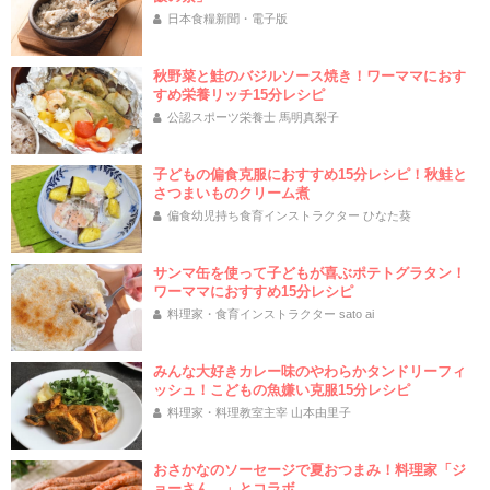
日本食糧新聞・電子版
秋野菜と鮭のバジルソース焼き！ワーママにおす
すめ栄養リッチ15分レシピ
公認スポーツ栄養士 馬明真梨子
子どもの偏食克服におすすめ15分レシピ！秋鮭と
さつまいものクリーム煮
偏食幼児持ち食育インストラクター ひなた葵
サンマ缶を使って子どもが喜ぶポテトグラタン！
ワーママにおすすめ15分レシピ
料理家・食育インストラクター sato ai
みんな大好きカレー味のやわらかタンドリーフィ
ッシュ！こどもの魚嫌い克服15分レシピ
料理家・料理教室主宰 山本由里子
おさかなのソーセージで夏おつまみ！料理家「ジ
ョーさん。」とコラボ