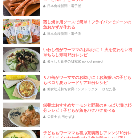
日本食糧新聞・電子版
蒸し焼き用ソースで簡単！フライパンでメーンの
魚おかずが作れる
日本食糧新聞・電子版
いわし缶がワーママのお助けに！ 火を使わない簡
単ちらし寿司15分レシピ
暮らしと食事の研究家 apricot project
サバ缶がワーママのお助けに！お魚嫌いの子ども
もペロリ夏カレードリア15分レシピ
偏食幼児持ち食育インストラクター ひなた葵
栄養士おすすめサーモンと野菜のさっぱり漬け15
分レシピ！子どもが魚をパクパク食べる
栄養士 内田かずよ
子どももワーママも喜ぶ茶碗蒸しアレンジ10分レ