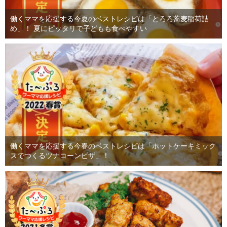
働くママを応援する今夏のベストレシピは「とろろ蕎麦稲荷詰
め」！ 夏にピッタリで子どもも食べやすい
働くママを応援する今春のベストレシピは「ホットケーキミック
スでつくるツナコーンピザ」！