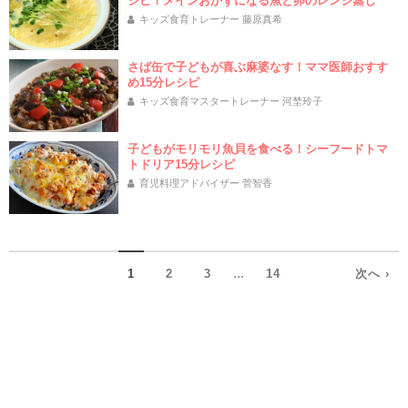
シピ！メインおかずになる魚と卵のレンジ蒸し
キッズ食育トレーナー 藤原真希
さば缶で子どもが喜ぶ麻婆なす！ママ医師おすす
め15分レシピ
キッズ食育マスタートレーナー 河埜玲子
子どもがモリモリ魚貝を食べる！シーフードトマ
トドリア15分レシピ
育児料理アドバイザー 菅智香
...
1
2
3
14
次へ ›