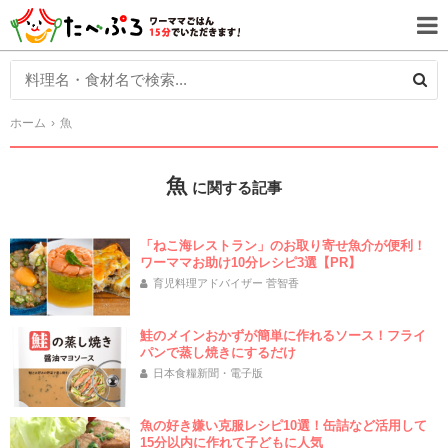
ホーム
魚
魚
に関する記事
「ねこ海レストラン」のお取り寄せ魚介が便利！
ワーママお助け10分レシピ3選【PR】
育児料理アドバイザー 菅智香
鮭のメインおかずが簡単に作れるソース！フライ
パンで蒸し焼きにするだけ
日本食糧新聞・電子版
魚の好き嫌い克服レシピ10選！缶詰など活用して
15分以内に作れて子どもに人気