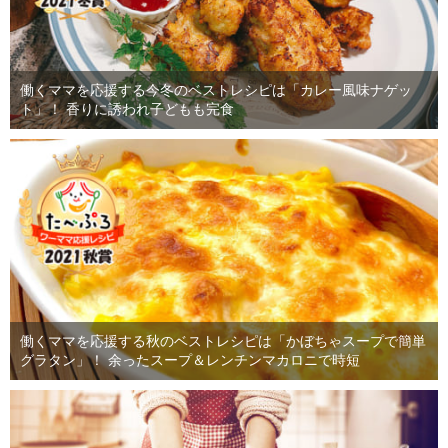
働くママを応援する今冬のベストレシピは「カレー風味ナゲッ
ト」！ 香りに誘われ子どもも完食
働くママを応援する秋のベストレシピは「かぼちゃスープで簡単
グラタン」！ 余ったスープ＆レンチンマカロニで時短