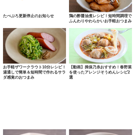
たべぷろ更新停止のお知らせ
鶏の酢醤油煮レシピ！短時間調理で
ふんわりやわらかいお手軽おつまみ
お手軽ザワークラウト10分レシピ！
【動画】揖保乃糸おすすめ！春野菜
湯通しで簡単＆短時間で作れるサラ
を使ったアレンジそうめんレシピ2
ダ感覚のおつまみ
選