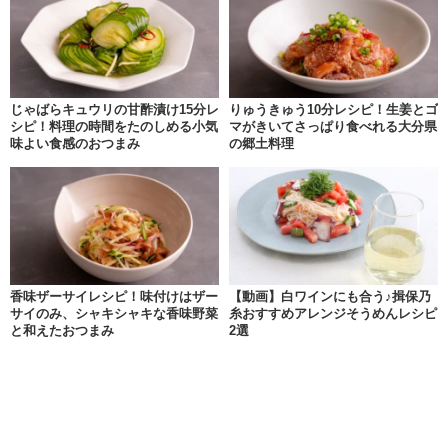
じゃばらキュウリの甘酢漬け15分レ
りゅうきゅう10分レシピ！生姜とゴ
シピ！料理の時間をたのしめる小気
マがきいてさっぱり食べれる大分県
味よい食感のおつまみ
の郷土料理
香味ザーサイレシピ！味付けはザー
【動画】白ワインにも合う♪揖保乃
サイのみ、シャキシャキな香味野菜
糸おすすめアレンジそうめんレシピ
と和えたおつまみ
2選