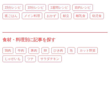
15分レシピ
10分レシピ
1週間レシピ
節約レシピ
夜ごはん
メイン料理
おかず
献立
離乳食
幼児食
食材・料理別に記事を探す
鶏肉
牛肉
豚肉
卵
ひき肉
魚
カット野菜
じゃがいも
ツナ
サラダチキン