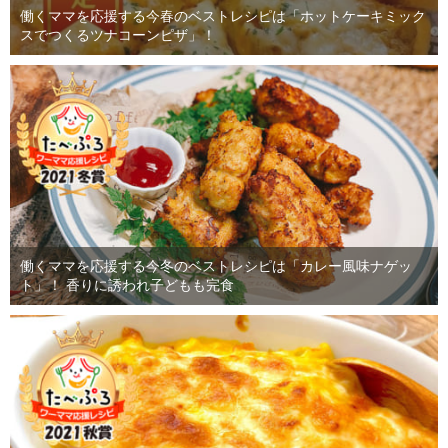
働くママを応援する今春のベストレシピは「ホットケーキミック
スでつくるツナコーンピザ」！
働くママを応援する今冬のベストレシピは「カレー風味ナゲッ
ト」！ 香りに誘われ子どもも完食