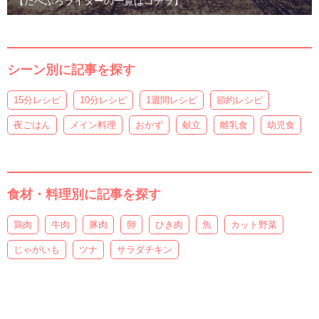
【たべぷろライターの一覧はコチラ】
シーン別に記事を探す
15分レシピ
10分レシピ
1週間レシピ
節約レシピ
夜ごはん
メイン料理
おかず
献立
離乳食
幼児食
食材・料理別に記事を探す
鶏肉
牛肉
豚肉
卵
ひき肉
魚
カット野菜
じゃがいも
ツナ
サラダチキン