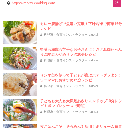
https://motto-cooking.com
カレー唐揚げで魚嫌い克服！下味冷凍で簡単15分
レシピ
料理家・食育インストラクター sato ai
野菜も海藻も苦手なお子さんに！ささみ肉たっぷ
りご馳走わかめサラダ10分レシピ
料理家・食育インストラクター sato ai
サンマ缶を使って子どもが喜ぶポテトグラタン！
ワーママにおすすめ15分レシピ
料理家・食育インストラクター sato ai
子どもも大人も大満足あさりスンドゥブ10分レシ
ピ！ボンゴレソースで時短
料理家・食育インストラクター sato ai
夜ごはんこそ、そうめんを活用！ボリューム満点