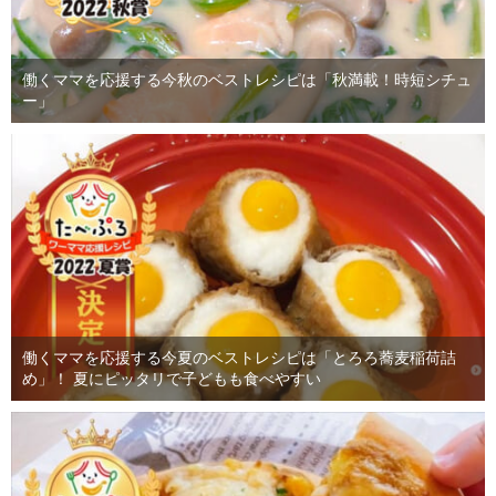
働くママを応援する今秋のベストレシピは「秋満載！時短シチュ
ー」
働くママを応援する今夏のベストレシピは「とろろ蕎麦稲荷詰
め」！ 夏にピッタリで子どもも食べやすい