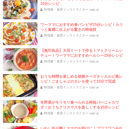
10分レシピ
料理家・食育インストラクター sato ai
ワーママにおすすめ食パンピザ15分レシピ！カリ
ッと食感に仕上がる驚きの時短技
料理家・食育インストラクター sato ai
【無印良品】大豆ミートで作るトマトクリームシ
チュー！ワーママにおすすめヘルシー15分レシピ
料理家・食育インストラクター sato ai
おうち時間を楽しめる胡麻チーズタッカルビ風レ
シピ！ごましゃぶのタレを使って15分で完成
料理家・食育インストラクター sato ai
冬野菜がモリモリ食べられる時短バーニャカウ
ダ！おうちクリスマスを楽しくする15分レシピ
料理家・食育インストラクター sato ai
いわし缶が働くママのお助けに！フワフワつみれ