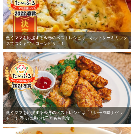
働くママを応援する今春のベストレシピは「ホットケーキミック
スでつくるツナコーンピザ」！
働くママを応援する今冬のベストレシピは「カレー風味ナゲッ
ト」！ 香りに誘われ子どもも完食