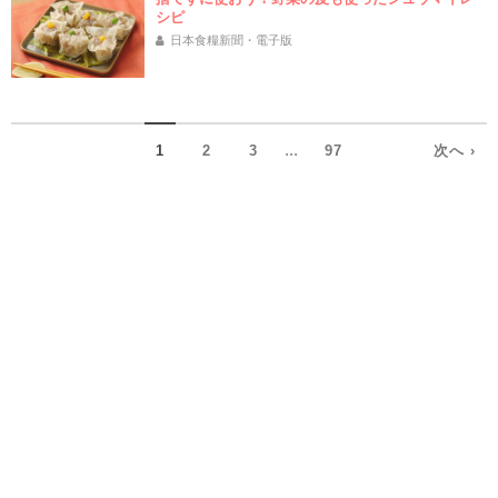
シピ
日本食糧新聞・電子版
...
1
2
3
97
次へ ›