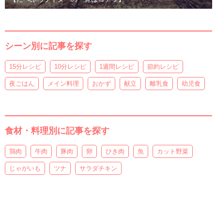
シーン別に記事を探す
15分レシピ
10分レシピ
1週間レシピ
節約レシピ
夜ごはん
メイン料理
おかず
献立
離乳食
幼児食
食材・料理別に記事を探す
鶏肉
牛肉
豚肉
卵
ひき肉
魚
カット野菜
じゃがいも
ツナ
サラダチキン