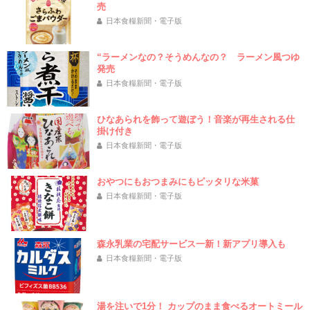
売
日本食糧新聞・電子版
“ラーメンなの？そうめんなの？ ラーメン風つゆ
発売
日本食糧新聞・電子版
ひなあられを飾って遊ぼう！音楽が再生される仕
掛け付き
日本食糧新聞・電子版
おやつにもおつまみにもピッタリな米菓
日本食糧新聞・電子版
森永乳業の宅配サービス一新！新アプリ導入も
日本食糧新聞・電子版
湯を注いで1分！ カップのまま食べるオートミール