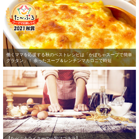
働くママを応援する秋のベストレシピは「かぼちゃスープで簡単
グラタン」！ 余ったスープ＆レンチンマカロニで時短
【たべぷろライターの一覧はコチラ】