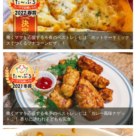
働くママを応援する今春のベストレシピは「ホットケーキミック
スでつくるツナコーンピザ」！
働くママを応援する今冬のベストレシピは「カレー風味ナゲッ
ト」！ 香りに誘われ子どもも完食