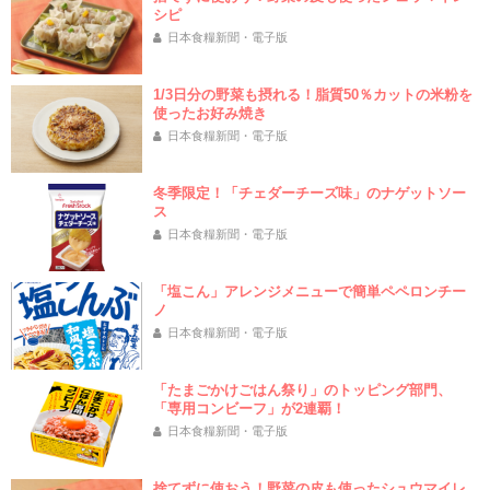
シピ
日本食糧新聞・電子版
1/3日分の野菜も摂れる！脂質50％カットの米粉を
使ったお好み焼き
日本食糧新聞・電子版
冬季限定！「チェダーチーズ味」のナゲットソー
ス
日本食糧新聞・電子版
「塩こん」アレンジメニューで簡単ペペロンチー
ノ
日本食糧新聞・電子版
「たまごかけごはん祭り」のトッピング部門、
「専用コンビーフ」が2連覇！
日本食糧新聞・電子版
捨てずに使おう！野菜の皮も使ったシュウマイレ