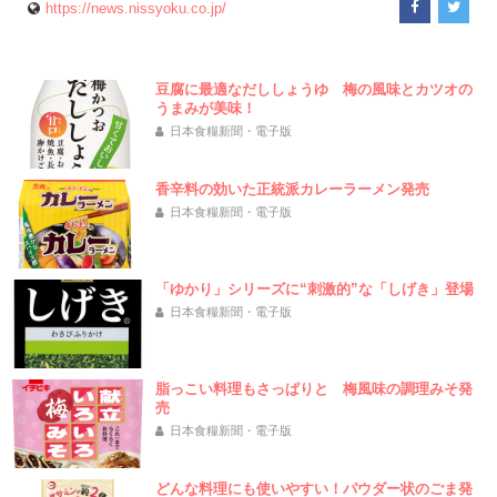
https://news.nissyoku.co.jp/
豆腐に最適なだししょうゆ 梅の風味とカツオの
うまみが美味！
日本食糧新聞・電子版
香辛料の効いた正統派カレーラーメン発売
日本食糧新聞・電子版
「ゆかり」シリーズに“刺激的”な「しげき」登場
日本食糧新聞・電子版
脂っこい料理もさっぱりと 梅風味の調理みそ発
売
日本食糧新聞・電子版
どんな料理にも使いやすい！パウダー状のごま発