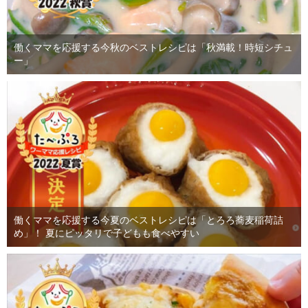
働くママを応援する今秋のベストレシピは「秋満載！時短シチュ
ー」
働くママを応援する今夏のベストレシピは「とろろ蕎麦稲荷詰
め」！ 夏にピッタリで子どもも食べやすい