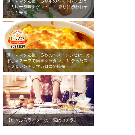
働くママを応援する今冬のベストレシピは
「カレー風味ナゲット」！ 香りに誘われ子
どもも完食
働くママを応援する秋のベストレシピは「か
ぼちゃスープで簡単グラタン」！ 余ったス
ープ＆レンチンマカロニで時短
【たべぷろライターの一覧はコチラ】