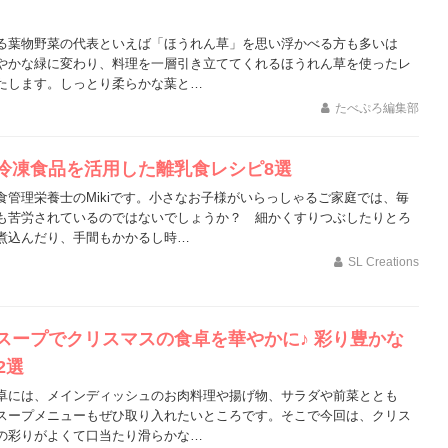
る葉物野菜の代表といえば「ほうれん草」を思い浮かべる方も多いは
やかな緑に変わり、料理を一層引き立ててくれるほうれん草を使ったレ
たします。しっとり柔らかな葉と…
たべぷろ編集部
冷凍食品を活用した離乳食レシピ8選
食管理栄養士のMikiです。小さなお子様がいらっしゃるご家庭では、毎
も苦労されているのではないでしょうか？ 細かくすりつぶしたりとろ
煮込んだり、手間もかかるし時…
SL Creations
スープでクリスマスの食卓を華やかに♪ 彩り豊かな
2選
卓には、メインディッシュのお肉料理や揚げ物、サラダや前菜ととも
スープメニューもぜひ取り入れたいところです。そこで今回は、クリス
の彩りがよくて口当たり滑らかな…