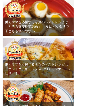
働くママを応援する今夏のベストレシピは
「とろろ蕎麦稲荷詰め」！ 夏にピッタリで
子どもも食べやすい
働くママを応援する今春のベストレシピは
「ホットケーキミックスでつくるツナコーン
ピザ」！