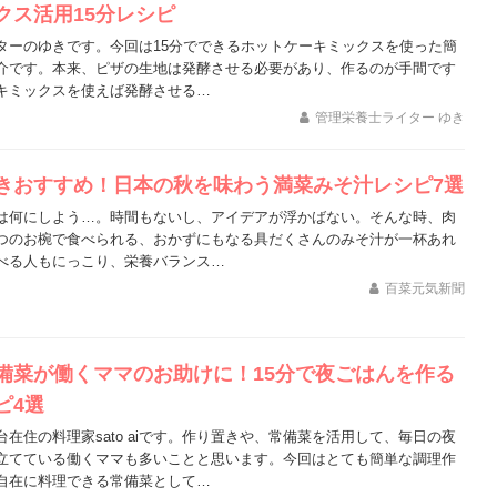
クス活用15分レシピ
ターのゆきです。今回は15分でできるホットケーキミックスを使った簡
介です。本来、ピザの生地は発酵させる必要があり、作るのが手間です
キミックスを使えば発酵させる…
管理栄養士ライター ゆき
きおすすめ！日本の秋を味わう満菜みそ汁レシピ7選
は何にしよう…。時間もないし、アイデアが浮かばない。そんな時、肉
つのお椀で食べられる、おかずにもなる具だくさんのみそ汁が一杯あれ
べる人もにっこり、栄養バランス…
百菜元気新聞
備菜が働くママのお助けに！15分で夜ごはんを作る
ピ4選
在住の料理家sato aiです。作り置きや、常備菜を活用して、毎日の夜
立てている働くママも多いことと思います。今回はとても簡単な調理作
自在に料理できる常備菜として…