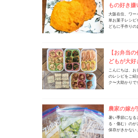
もの好き嫌
大阪在住、ワー
単お菓子レシピ
どもに手作りの
【お弁当の
どもが大好
こんにちは、お
のレシピをご紹
ク〜大助かりで
農家の嫁が
暑い季節になる
る・傷む）のが
保存がきかない