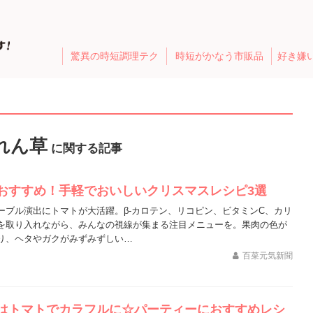
驚異の時短調理テク
時短がかなう市販品
好き嫌
れん草
に関する記事
おすすめ！手軽でおいしいクリスマスレシピ3選
ーブル演出にトマトが大活躍。β-カロテン、リコピン、ビタミンC、カリ
を取り入れながら、みんなの視線が集まる注目メニューを。果肉の色が
り、ヘタやガクがみずみずしい…
百菜元気新聞
はトマトでカラフルに☆パーティーにおすすめレシ