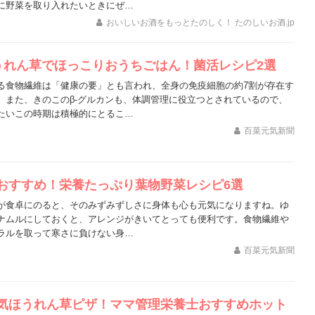
に野菜を取り入れたいときにぜ…
おいしいお酒をもっとたのしく！ たのしいお酒.jp
うれん草でほっこりおうちごはん！菌活レシピ2選
る食物繊維は「健康の要」とも言われ、全身の免疫細胞の約7割が存在す
。また、きのこのβ-グルカンも、体調管理に役立つとされているので、
たいこの時期は積極的にとるこ…
百菜元気新聞
おすすめ！栄養たっぷり葉物野菜レシピ6選
が食卓にのると、そのみずみずしさに身体も心も元気になりますね。ゆ
ナムルにしておくと、アレンジがきいてとっても便利です。食物繊維や
ラルを取って寒さに負けない身…
百菜元気新聞
気ほうれん草ピザ！ママ管理栄養士おすすめホット