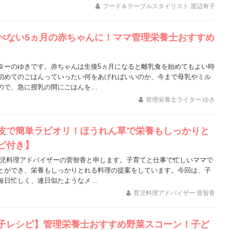
フード＆テーブルスタイリスト 渡辺有子
べない5ヵ月の赤ちゃんに！ママ管理栄養士おすすめ
ターのゆきです。赤ちゃんは生後5ヵ月になると離乳食を始めてもよい時
初めてのごはんっていったい何をあげればいいのか、今まで母乳やミル
ので、急に授乳の間にごはんを…
管理栄養士ライター ゆき
皮で簡単ラビオリ！ほうれん草で栄養もしっかりと
ピ付き】
育児料理アドバイザーの菅智香と申します。子育てと仕事で忙しいママで
とができ、栄養もしっかりとれる料理の提案をしています。今回は、子
毎日忙しく、連日似たようなメ…
育児料理アドバイザー 菅智香
子レシピ】管理栄養士おすすめ野菜スコーン！子ど