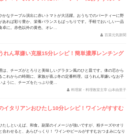
やかなテーブル演出に赤いトマトが大活躍。おうちでのパーティーに野
があれば彩り豊か、栄養バランスもばっちりです。手軽でおいしい一品
食卓に。赤色以外の黄色、オレ…
百菜元気新聞
うれん草嫌い克服15分レシピ！簡単濃厚レンチング
理は、チーズがとろりと美味しいグラタン風のひと皿です。体の芯から
るこれからの時期に、家族が喜ぶ冬の定番料理。ほうれん草嫌いなお子
いように、チーズをたっぷり使…
料理家・料理教室主宰 山本由里子
のイタリアンおひたし10分レシピ！ワインがすすむ
ひたしといえば、和食。副菜のイメージが強いですが、粉チーズやオリ
と合わせると、あらびっくり！ ワインやビールがすすむおつまみになり