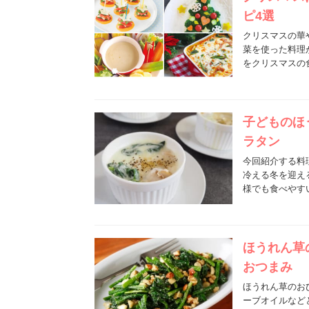
ピ4選
クリスマスの華
菜を使った料理
をクリスマスの
子どものほ
ラタン
今回紹介する料
冷える冬を迎え
様でも食べやす
ほうれん草
おつまみ
ほうれん草のお
ーブオイルなど