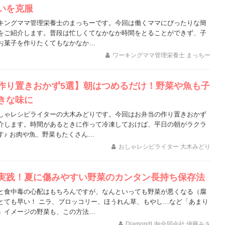
いを克服
キングママ管理栄養士のまっちーです。今回は働くママにぴったりな簡
をご紹介します。普段は忙しくてなかなか時間をとることができず、子
お菓子を作りたくてもなかなか…
ワーキングママ管理栄養士 まっちー
作り置きおかず5選】朝はつめるだけ！野菜や魚も子
きな味に
しゃレシピライターの大木みどりです。今回はお弁当の作り置きおかず
介します。時間があるときに作って冷凍しておけば、平日の朝がラクラ
す♪ お肉や魚、野菜もたくさん…
おしゃレシピライター 大木みどり
実践！夏に傷みやすい野菜のカンタン長持ち保存法
と食中毒の心配はもちろんですが、なんといっても野菜が悪くなる（腐
とても早い！ ニラ、ブロッコリー、ほうれん草、もやし…など「あまり
」イメージの野菜も、この方法…
DiamondLife合同会社 伊藤みさ