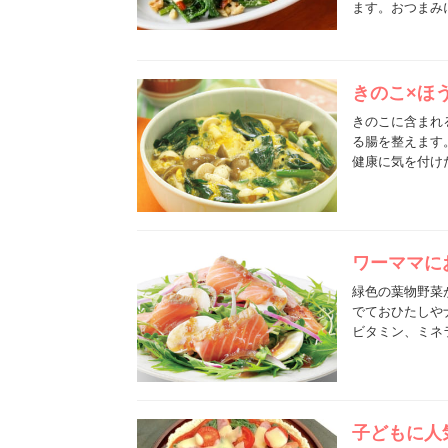
ます。おつまみ
きのこ×ほ
きのこに含まれ
る腸を整えます
健康に気を付け
ワーママに
緑色の葉物野菜
でておひたしや
ビタミン、ミネ
子どもに人