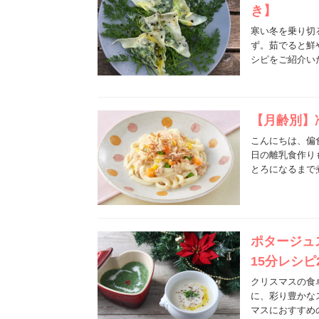
き】
寒い冬を乗り切
ず。茹でると鮮
シピをご紹介い
【月齢別】
こんにちは、偏
日の離乳食作り
とろになるまで
ポタージュ
15分レシピ
クリスマスの食
に、彩り豊かな
マスにおすすめ