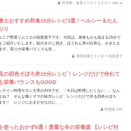
料理家・食育インストラクター sato ai
養士おすすめ和食15分レシピ3選！ヘルシー＆たん
ぷり
ュニア野菜ソムリエの稲尾貴子です。今回は、身体も心も温まる15分で
をご紹介いたします。鮭のきのこ焼き、ほうれん草の白和え、かきたま
れます。彩りや栄養バランスも良…
管理栄養士ライター 稲尾貴子
見の四色そぼろ丼15分レシピ！レンジだけで作れて
も栄養バランスもGOOD
ンライン料理サロン主宰のAYAです。「今日は料理したくない…」なん
よね？ そんな働くママの味方レシピ「レンジだけで作る四色そぼろ
ます！ レンジにおまかせなのに、…
料理家 AYA
を使ったおかず6選！貴重な冬の栄養源 【レシピ付