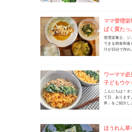
ママ管理栄
ぱく質たっ
管理栄養士、ジ
できる簡単和食
汁が15分で作
ワーママ必
子どもウケ
こんにちは！オ
て日、あります
丼」をご紹介し
ほうれん草