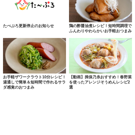
たべぷろ更新停止のお知らせ
鶏の酢醤油煮レシピ！短時間調理で
ふんわりやわらかいお手軽おつまみ
お手軽ザワークラウト10分レシピ！
【動画】揖保乃糸おすすめ！春野菜
湯通しで簡単＆短時間で作れるサラ
を使ったアレンジそうめんレシピ2
ダ感覚のおつまみ
選