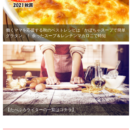
働くママを応援する秋のベストレシピは「かぼちゃスープで簡単
グラタン」！ 余ったスープ＆レンチンマカロニで時短
【たべぷろライターの一覧はコチラ】