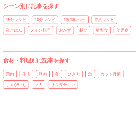
シーン別に記事を探す
15分レシピ
10分レシピ
1週間レシピ
節約レシピ
夜ごはん
メイン料理
おかず
献立
離乳食
幼児食
食材・料理別に記事を探す
鶏肉
牛肉
豚肉
卵
ひき肉
魚
カット野菜
じゃがいも
ツナ
サラダチキン