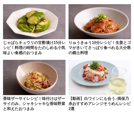
じゃばらキュウリの甘酢漬け15分レ
りゅうきゅう10分レシピ！生姜とゴ
シピ！料理の時間をたのしめる小気
マがきいてさっぱり食べれる大分県
味よい食感のおつまみ
の郷土料理
香味ザーサイレシピ！味付けはザー
【動画】白ワインにも合う♪揖保乃
サイのみ、シャキシャキな香味野菜
糸おすすめアレンジそうめんレシピ
と和えたおつまみ
2選