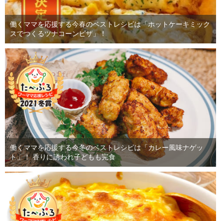
働くママを応援する今春のベストレシピは「ホットケーキミック
スでつくるツナコーンピザ」！
働くママを応援する今冬のベストレシピは「カレー風味ナゲッ
ト」！ 香りに誘われ子どもも完食