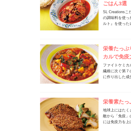
ごはん3選
SL Creat
の調味料を使っ
ルト』を使った
栄養たっぷ
カルで免疫
ファイトケミカ
繊維に次ぐ第７
に作り出した成
栄養素たっ
地球上にはたく
敵から「免疫」
には免疫力を上