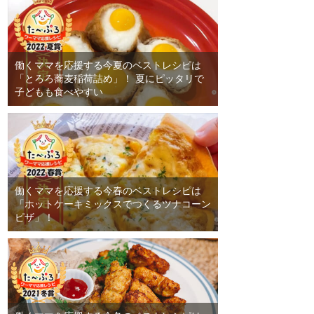
働くママを応援する今夏のベストレシピは
「とろろ蕎麦稲荷詰め」！ 夏にピッタリで
子どもも食べやすい
働くママを応援する今春のベストレシピは
「ホットケーキミックスでつくるツナコーン
ピザ」！