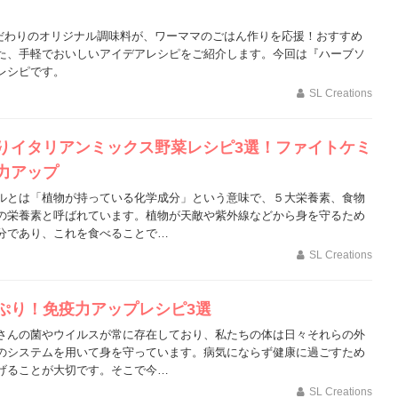
ionsこだわりのオリジナル調味料が、ワーママのごはん作りを応援！おすすめ
た、手軽でおいしいアイデアレシピをご紹介します。今回は『ハーブソ
レシピです。
SL Creations
りイタリアンミックス野菜レシピ3選！ファイトケミ
力アップ
ルとは「植物が持っている化学成分」という意味で、５大栄養素、食物
の栄養素と呼ばれています。植物が天敵や紫外線などから身を守るため
分であり、これを食べることで…
SL Creations
ぷり！免疫力アップレシピ3選
さんの菌やウイルスが常に存在しており、私たちの体は日々それらの外
のシステムを用いて身を守っています。病気にならず健康に過ごすため
げることが大切です。そこで今…
SL Creations