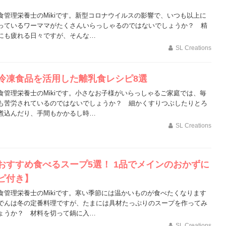
食管理栄養士のMikiです。新型コロナウイルスの影響で、いつも以上に
っているワーママがたくさんいらっしゃるのではないでしょうか？ 精
にも疲れる日々ですが、そんな…
SL Creations
冷凍食品を活用した離乳食レシピ8選
食管理栄養士のMikiです。小さなお子様がいらっしゃるご家庭では、毎
も苦労されているのではないでしょうか？ 細かくすりつぶしたりとろ
煮込んだり、手間もかかるし時…
SL Creations
おすすめ食べるスープ5選！ 1品でメインのおかずに
ピ付き】
食管理栄養士のMikiです。寒い季節には温かいものが食べたくなります
でんは冬の定番料理ですが、たまには具材たっぷりのスープを作ってみ
ょうか？ 材料を切って鍋に入…
SL Creations