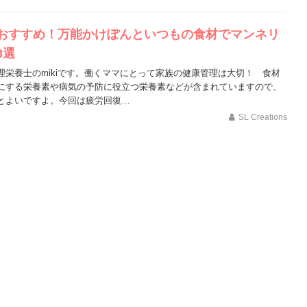
おすすめ！万能かけぽんといつもの食材でマンネリ
3選
理栄養士のmikiです。働くママにとって家族の健康管理は大切！ 食材
にする栄養素や病気の予防に役立つ栄養素などが含まれていますので、
とよいですよ。今回は疲労回復…
SL Creations