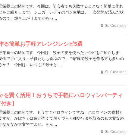
理栄養士のMikiです。今回は、初心者でも失敗することなく簡単に作れ
ピをご紹介します。シュガーレディのパン生地は、一次発酵が済んだ状
るので、焼き上がりまでがあっ…
SL Creations
作る簡単お手軽アレンジレシピ5選
理栄養士のMikiです。今回は、餃子の皮を使ったレシピをご紹介しま
安価で手に入り、子供たちも喜ぶので、ご家庭で餃子を作る方も多いの
うか？ 今回は、いつもの餃子と…
SL Creations
ゃを賢く活用！おうちで手軽にハロウィンパーティ
ピ付き】
理栄養士のmikiです。もうすぐハロウィンですね！ハロウィンの食材と
ですが、かぼちゃは皮が固くて切りづらく種やワタを取るのも大変なの
がなかなか大変ですよね。そん…
SL Creations