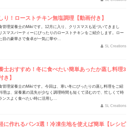
しり！ローストチキン無塩調理【動画付き】
食管理栄養士のMikiです。12月に入り、クリスマスも近づいてきまし
リスマスパーティーにぴったりのローストチキンをご紹介します。ロー
た目の豪華さで食卓が一気に華や…
SL Creations
養士おすすめ！冬に食べたい簡単あったか蒸し料理3
付き】
食管理栄養士のMikiです。今回は、寒い冬にぴったりの蒸し料理をご紹
料理は、栄養素の流失が少なく調理時間も短くて済むので、忙しくて時
ランスよく食べたい時に活用し…
SL Creations
軽に作れるパン3選！冷凍生地を使えば簡単【レシピ