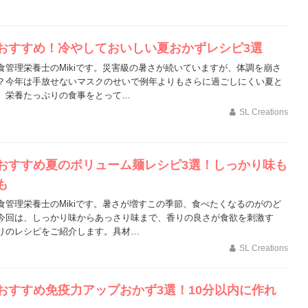
おすすめ！冷やしておいしい夏おかずレシピ3選
食管理栄養士のMikiです。災害級の暑さが続いていますが、体調を崩さ
？今年は手放せないマスクのせいで例年よりもさらに過ごしにくい夏と
、栄養たっぷりの食事をとって…
SL Creations
おすすめ夏のボリューム麺レシピ3選！しっかり味も
も
食管理栄養士のMikiです。暑さが増すこの季節、食べたくなるのがのど
今回は、しっかり味からあっさり味まで、香りの良さが食欲を刺激す
りのレシピをご紹介します。具材…
SL Creations
おすすめ免疫力アップおかず3選！10分以内に作れ