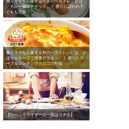
働くママを応援する今冬のベストレシピは
「カレー風味ナゲット」！ 香りに誘われ子
どもも完食
働くママを応援する秋のベストレシピは「か
ぼちゃスープで簡単グラタン」！ 余ったス
ープ＆レンチンマカロニで時短
【たべぷろライターの一覧はコチラ】