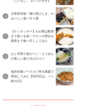
「にいもじ」【レシピ付き】
太宰府名物「梅の実ひじき」の
おいしい食べ方４選
【ケンタッキー】わが家は軟骨
まで食べる派！チキンの部位を
限界まで食べ尽くしてみた
ひと手間で差がつく！そうめん
の美しい盛り付けのコツ
福井名物ソースカツ丼を家庭で
再現してみた【8月5日は、パン
粉の日】