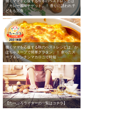
働くママを応援する今冬のベストレシピは
「カレー風味ナゲット」！ 香りに誘われ子
どもも完食
働くママを応援する秋のベストレシピは「か
ぼちゃスープで簡単グラタン」！ 余ったス
ープ＆レンチンマカロニで時短
【たべぷろライターの一覧はコチラ】