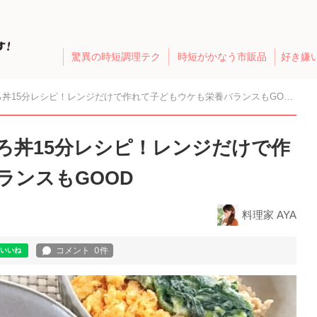
驚異の時短調理テク
時短がかなう市販品
好き嫌
丼15分レシピ！レンジだけで作れて子どもウケも栄養バランスもGOOD
ろ丼15分レシピ！レンジだけで作
ランスもGOOD
料理家 AYA