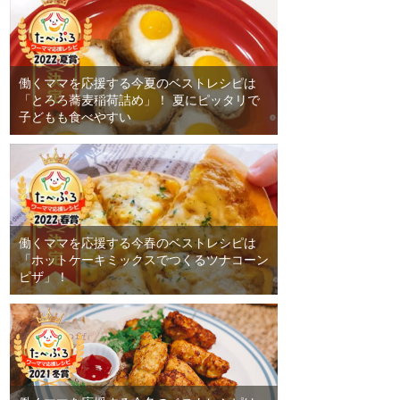
働くママを応援する今夏のベストレシピは
「とろろ蕎麦稲荷詰め」！ 夏にピッタリで
子どもも食べやすい
働くママを応援する今春のベストレシピは
「ホットケーキミックスでつくるツナコーン
ピザ」！