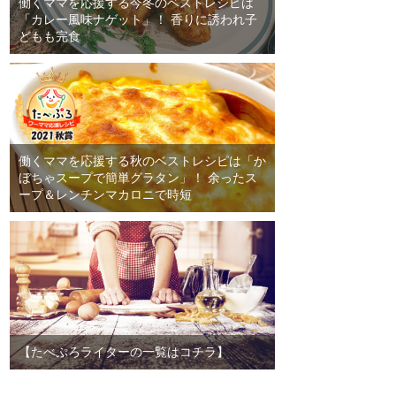
働くママを応援する今冬のベストレシピは
「カレー風味ナゲット」！ 香りに誘われ子
どもも完食
働くママを応援する秋のベストレシピは「か
ぼちゃスープで簡単グラタン」！ 余ったス
ープ＆レンチンマカロニで時短
【たべぷろライターの一覧はコチラ】