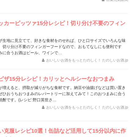
ッカーピッツァ15分レシピ！切り分け不要のフィン
ザ生地に見立てて、好きな食材をのせれば、ひと口サイズでいろんな味
。切り分け不要のフィンガーフードなので、おもてなしにも便利です
みに合うお酒はビール、ワインで…
おいしいお酒をもっとたのしく！ たのしいお酒.jp
ピザ15分レシピ！カリッとヘルシーなおつまみ
が増えると、摂取が減りがちな食材です。納豆や油揚げなどは買い置き
ぜひおうちおつまみのレパートリーに加えてみて！このおつまみに合う
焼酎です。(レシピ:野口英世さ…
おいしいお酒をもっとたのしく！ たのしいお酒.jp
い克服レシピ10選！缶詰など活用して15分以内に作