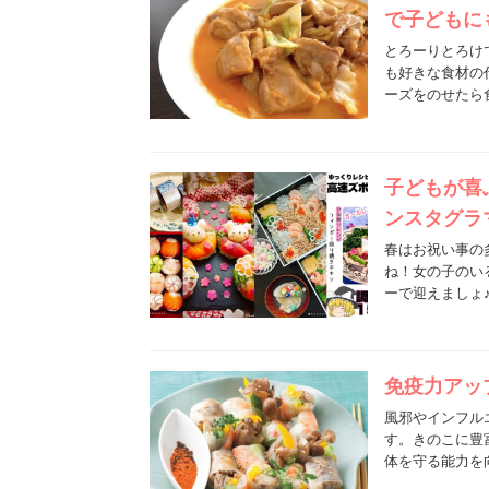
で子どもに
とろーりとろけ
も好きな食材の
ーズをのせたら
子どもが喜
ンスタグラ
春はお祝い事の
ね！女の子のい
ーで迎えましょ
免疫力アッ
風邪やインフル
す。きのこに豊
体を守る能力を