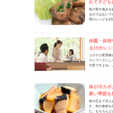
れて子ども
魚の骨や臭みを
るのではないで
理のレシピを1
休園・休校
る15分レシ
コロナの変異株
テレワークにし
大変ですよね…
体がポカポ
寒い季節を
体の芯まで冷え
す。旬の食材を
た。もちろんど