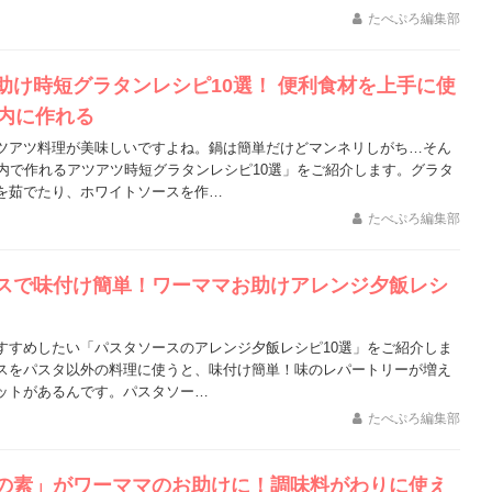
たべぷろ編集部
助け時短グラタンレシピ10選！ 便利食材を上手に使
以内に作れる
ツアツ料理が美味しいですよね。鍋は簡単だけどマンネリしがち…そん
以内で作れるアツアツ時短グラタンレシピ10選」をご紹介します。グラタ
を茹でたり、ホワイトソースを作…
たべぷろ編集部
スで味付け簡単！ワーママお助けアレンジ夕飯レシ
すすめしたい「パスタソースのアレンジ夕飯レシピ10選」をご紹介しま
スをパスタ以外の料理に使うと、味付け簡単！味のレパートリーが増え
ットがあるんです。パスタソー…
たべぷろ編集部
の素」がワーママのお助けに！調味料がわりに使え