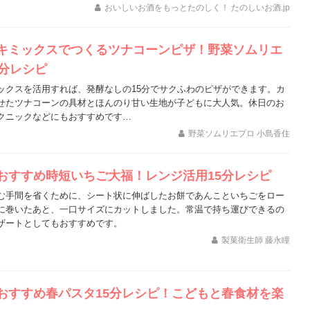
おいしいお酒をもっとたのしく！ たのしいお酒.jp
キミックスでつくるツナコーンピザ！野菜ソムリエ
5分レシピ
ックスを活用すれば、発酵なしの15分でサクふわのピザができます。カ
せたツナコーンの具材とほんのり甘い生地が子どもに大人気。休日のお
クニックなどにもおすすめです…
野菜ソムリエプロ 小島香住
おすすめ時短いちご大福！レンジ活用15分レシピ
む手間を省くために、シート状に伸ばしたお餅であんこといちごをロー
に巻いたあと、一口サイズにカットしました。常温で持ち運びできるの
ザートとしてもおすすめです。
製菓衛生師 藤永瞳
おすすめ春パスタ15分レシピ！こどもと春食材を楽