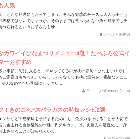
も人気
て、どんな料理にも合ってしまう。そんな魅惑のチーズは大人も子ども
代表格ではないでしょうか。そのままでは食べられない魚や野菜でもチ
食べられるというお子さんも珍…
たべぷろ編集部
ぶカワイイひなまつりメニュー4選！たべぷろ公式イ
マーおすすめ
多い季節。3月に入るとまずやってくるのが桃の節句・ひなまつりです
るご家庭はもちろん、いらっしゃらなくても桃の節句を、素敵なメニュ
♪ そんなめでたい季節にピッタリ…
Cooking Influencer Japan
プ！きのこ×アスパラガスの時短レシピ2選
エンザなどの感染症を予防するためにも、免疫力を上げることが大切で
富に含まれる食物繊維の一種「β-グルカン」は、免疫力を活性化し、身
向上させることが知られていま…
百菜元気新聞