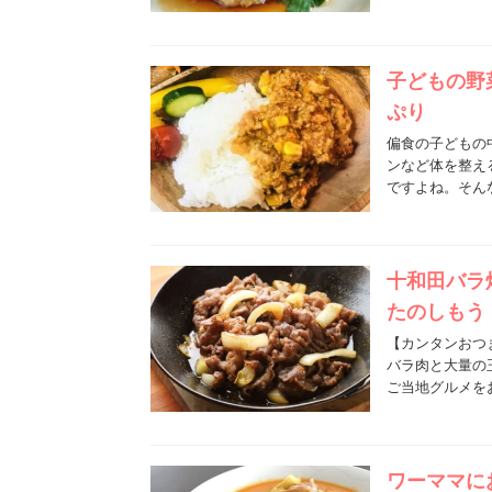
子どもの野
ぷり
偏食の子どもの
ンなど体を整え
ですよね。そん
十和田バラ
たのしもう
【カンタンおつ
バラ肉と大量の
ご当地グルメを
ワーママに