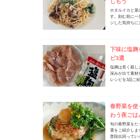
しもう
ホタルイカと菜
す。刻む前に一
ジした気持ちに
下味に塩麹
ピ3選
塩麹は長く親し
深みが出て素材
レシピを3品ご
春野菜を使
わう夜ごは
旬の春野菜をた
選をご紹介しま
普段出回ってい