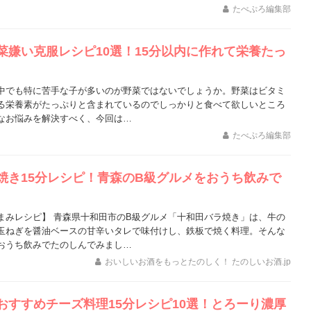
たべぷろ編集部
菜嫌い克服レシピ10選！15分以内に作れて栄養たっ
中でも特に苦手な子が多いのが野菜ではないでしょうか。野菜はビタミ
る栄養素がたっぷりと含まれているのでしっかりと食べて欲しいところ
なお悩みを解決すべく、今回は…
たべぷろ編集部
焼き15分レシピ！青森のB級グルメをおうち飲みで
まみレシピ】 青森県十和田市のB級グルメ「十和田バラ焼き」は、牛の
玉ねぎを醤油ベースの甘辛いタレで味付けし、鉄板で焼く料理。そんな
おうち飲みでたのしんでみまし…
おいしいお酒をもっとたのしく！ たのしいお酒.jp
おすすめチーズ料理15分レシピ10選！とろーり濃厚