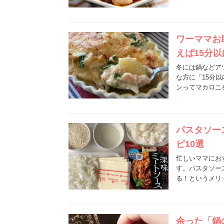
ワーママお
えば15分
冬には鍋などア
な方に「15分
ンってマカロニ
パスタソー
ピ10選
忙しいママにお
す。パスタソー
る！というメリ
余った「鍋