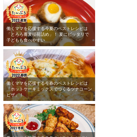
働くママを応援する今夏のベストレシピは
「とろろ蕎麦稲荷詰め」！ 夏にピッタリで
子どもも食べやすい
働くママを応援する今春のベストレシピは
「ホットケーキミックスでつくるツナコーン
ピザ」！