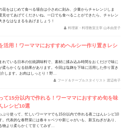
の花をはじめて食べる場合は小さめに刻み、少量からチャレンジしま
度見せてあげてくださいね。一口でも食べることができたら、チャレン
大きなはなまるをあげましょう！
料理家・料理教室主宰 山本由里子
を活用！ワーママにおすすめヘルシー作り置きレシ
まれている日本の伝統調味料で、素材に揉み込み時間をおくだけで味に
が柔らかくなる効果があります。今回は塩麹を下味に活用した作り置き
紹介します。お肉はしっとり！野…
フード＆テーブルスタイリスト 渡辺有子
って15分以内で作れる！ワーママにおすすめ旬を味
んレシピ10選
っぷり使って、忙しいワーママでも15分以内で作れる夜ごはんレシピ10
す。代表的な春野菜には春キャベツや新じゃがいも、新玉ねぎがあり、
る物より柔らかくて甘くてみず…