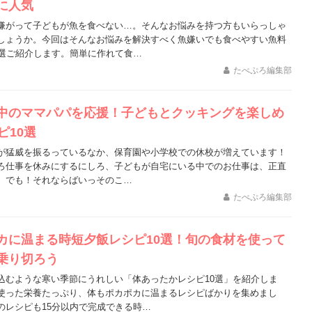
に人気
嫌がって子どもが魚を食べない…。そんなお悩みを持つ方もいらっしゃ
しょうか。今回はそんなお悩みを解決すべく魚嫌いでも食べやすい魚料
0選ご紹介します。簡単に作れて食…
たべぷろ編集部
中のママパパを応援！子どもとクッキングを楽しめ
ピ10選
が猛威を振るっているなか、保育園や小学校での休校が増えています！
ろ仕事を休みにするにしろ、子どもが自宅にいる中でのお仕事は、正直
。でも！それならばいっそのこ…
たべぷろ編集部
カに温まる時短夕飯レシピ10選！旬の食材を使って
乗り切ろう
込むような寒い季節にうれしい「体あったかレシピ10選」を紹介しま
使った栄養たっぷり、体もポカポカに温まるレシピばかりを集めまし
のレシピも15分以内で完成できる時…