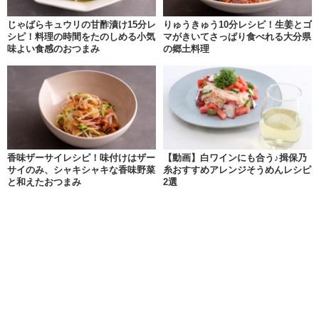
じゃばらキュウリの甘酢漬け15分レ
りゅうきゅう10分レシピ！生姜とゴ
シピ！料理の時間をたのしめる小気
マがきいてさっぱり食べれる大分県
味よい食感のおつまみ
の郷土料理
香味ザーサイレシピ！味付けはザー
【動画】白ワインにも合う♪揖保乃
サイのみ、シャキシャキな香味野菜
糸おすすめアレンジそうめんレシピ
と和えたおつまみ
2選