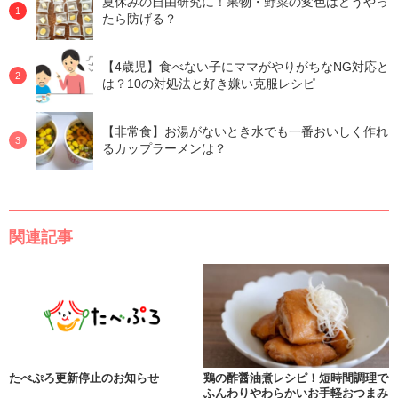
夏休みの自由研究に！果物・野菜の変色はどうやっ
たら防げる？
【4歳児】食べない子にママがやりがちなNG対応と
は？10の対処法と好き嫌い克服レシピ
【非常食】お湯がないとき水でも一番おいしく作れ
るカップラーメンは？
関連記事
たべぷろ更新停止のお知らせ
鶏の酢醤油煮レシピ！短時間調理で
ふんわりやわらかいお手軽おつまみ