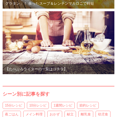
グラタン」！ 余ったスープ＆レンチンマカロニで時短
【たべぷろライターの一覧はコチラ】
シーン別に記事を探す
15分レシピ
10分レシピ
1週間レシピ
節約レシピ
夜ごはん
メイン料理
おかず
献立
離乳食
幼児食