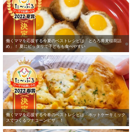
働くママを応援する今夏のベストレシピは「とろろ蕎麦稲荷詰
め」！ 夏にピッタリで子どもも食べやすい
働くママを応援する今春のベストレシピは「ホットケーキミック
スでつくるツナコーンピザ」！