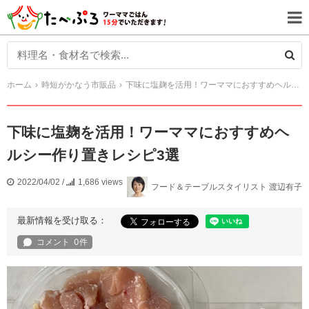
ホーム
時短がかなう市販品
下味に塩麹を活用！ワーママにおすすめヘルシー作り置きレシピ3選
下味に塩麹を活用！ワーママにおすすめヘ
ルシー作り置きレシピ3選
2022/04/02
/
1,686 views
フード＆テーブルスタイリスト 渡辺有子
最新情報を受け取る：