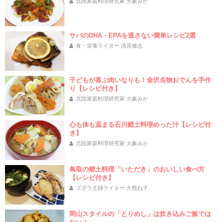
北陸家庭料理研究家 大象みか
サバのDHA・EPAを逃さない簡単レシピ2選
食・栄養ライター 清原修志
子どもが喜ぶ肉いなりも！金沢名物おでんを手作
り【レシピ付き】
北陸家庭料理研究家 大象みか
心も体も温まる石川郷土料理めった汁【レシピ付
き】
北陸家庭料理研究家 大象みか
鳥取の郷土料理「いただき」のおいしい食べ方
【レシピ付き】
ズボラ主婦ライター 大熊ね子
岡山スタイルの「とりめし」は炊き込みご飯では