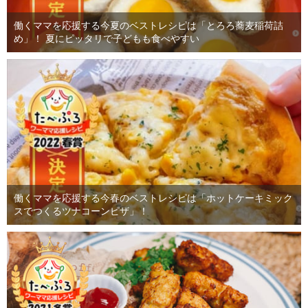
働くママを応援する今夏のベストレシピは「とろろ蕎麦稲荷詰
め」！ 夏にピッタリで子どもも食べやすい
働くママを応援する今春のベストレシピは「ホットケーキミック
スでつくるツナコーンピザ」！