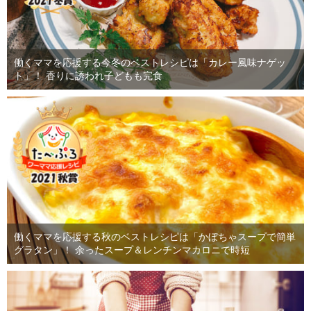
働くママを応援する今冬のベストレシピは「カレー風味ナゲッ
ト」！ 香りに誘われ子どもも完食
働くママを応援する秋のベストレシピは「かぼちゃスープで簡単
グラタン」！ 余ったスープ＆レンチンマカロニで時短