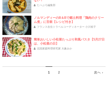
ない！
たべぷろ編集部
ノルマンディーのB＆Bで郷土料理「鶏肉のクリー
ム煮」に舌鼓【レシピ付き】
フランス在住トラベルコーディネーター 小川裕子
簡単おいしい小松菜たっぷり和風パスタ【5月27日
は、小松菜の日】
北陸家庭料理研究家 大象みか
1
2
次へ ›