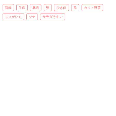
鶏肉
牛肉
豚肉
卵
ひき肉
魚
カット野菜
じゃがいも
ツナ
サラダチキン