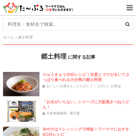
ホーム
郷土料理
郷土料理
に関する記事
りゅうきゅう10分レシピ！生姜とゴマがきいてさ
っぱり食べれる大分県の郷土料理
おいしいお酒をもっとたのしく！ たのしいお酒.jp
「お水がいらない」シリーズに大阪風きつねうど
ん！
日本食糧新聞・電子版
冷や汁はドレッシングで時短！ワーママにおすす
め3分レシピ