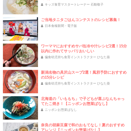
キッズ食育マスタートレーナー 石動敬子
ご当地タニタごはんコンテストのレシピ募集！
日本食糧新聞・電子版
ワーママにおすすめサバ缶冷や汁レシピ2選！15分
以内に作れてサッパリおいしい
偏食幼児持ち食育インストラクター ひなた葵
新潟名物の具沢山スープ2選！風邪予防におすすめ
の15分レシピ
偏食幼児持ち食育インストラクター ひなた葵
北海道の「いももち」で子どもが喜ぶなんちゃっ
てたこ焼き！【ニッポンお惣菜ばなし】
ニッポンお惣菜ばなし
奈良の胡麻豆腐で和のおもてなし！夏のおすすめ
アレンジ【ニッポンお惣菜ばなし】