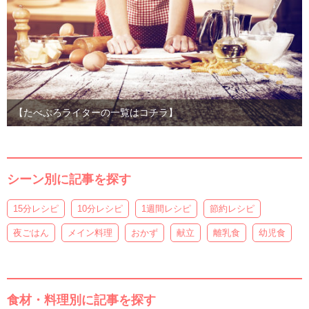
【たべぷろライターの一覧はコチラ】
シーン別に記事を探す
15分レシピ
10分レシピ
1週間レシピ
節約レシピ
夜ごはん
メイン料理
おかず
献立
離乳食
幼児食
食材・料理別に記事を探す