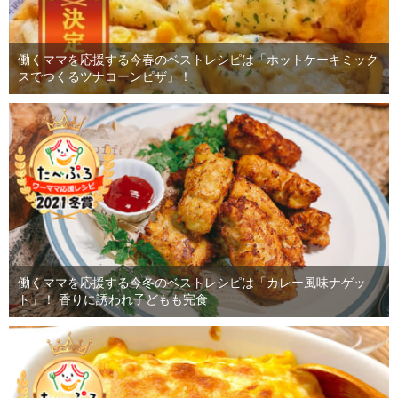
働くママを応援する今春のベストレシピは「ホットケーキミック
スでつくるツナコーンピザ」！
働くママを応援する今冬のベストレシピは「カレー風味ナゲッ
ト」！ 香りに誘われ子どもも完食