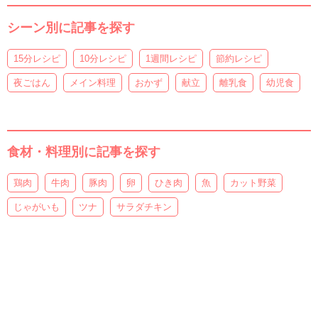
シーン別に記事を探す
15分レシピ
10分レシピ
1週間レシピ
節約レシピ
夜ごはん
メイン料理
おかず
献立
離乳食
幼児食
食材・料理別に記事を探す
鶏肉
牛肉
豚肉
卵
ひき肉
魚
カット野菜
じゃがいも
ツナ
サラダチキン