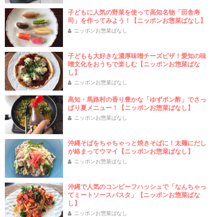
子どもに人気の野菜を使って高知名物「田舎寿
司」を作ってみよう！【ニッポンお惣菜ばなし】
ニッポンお惣菜ばなし
子どもも大好きな濃厚味噌チーズピザ！愛知の味
噌文化をおうちで楽しむ【ニッポンお惣菜ばな
し】
ニッポンお惣菜ばなし
高知・馬路村の香り豊かな「ゆずポン酢」でさっ
ぱり夏メニュー！【ニッポンお惣菜ばなし】
ニッポンお惣菜ばなし
沖縄そばをちゃちゃっと焼きそばに！太麺にだし
が絡まってウマイ【ニッポンお惣菜ばなし】
ニッポンお惣菜ばなし
沖縄で人気のコンビーフハッシュで「なんちゃっ
てミートソースパスタ」【ニッポンお惣菜ばな
し】
ニッポンお惣菜ばなし