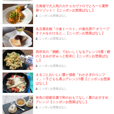
北海道で大人気のカチョカヴァロでとろーり夏野
菜リゾット！【ニッポンお惣菜ばなし】
ニッポンお惣菜ばなし
名古屋名物「小倉トースト」の進化系!? オリーブ
オイルをかけると…【ニッポンお惣菜ばなし】
ニッポンお惣菜ばなし
西伊豆の「潮鰹」でおいしくなるアレンジ6選！鰹
のうまみがぎゅっと粉末に【ニッポンお惣菜ばな
し】
ニッポンお惣菜ばなし
まるごとおいしい霞ヶ浦産「わかさぎのコンフ
ィ」！子どもも喜ぶアレンジ3選【ニッポンお惣菜
ばなし】
ニッポンお惣菜ばなし
奈良の胡麻豆腐で和のおもてなし！夏のおすすめ
アレンジ【ニッポンお惣菜ばなし】
ニッポンお惣菜ばなし