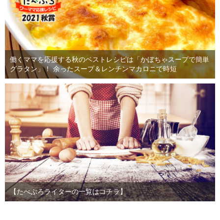
働くママを応援する秋のベストレシピは「かぼちゃスープで簡単
グラタン」！ 余ったスープ＆レンチンマカロニで時短
【たべぷろライターの一覧はコチラ】