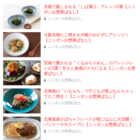
京都で親しまれる「しば漬け」アレンジ2選【ニッ
ポンお惣菜ばなし】
ニッポンお惣菜ばなし
大阪名物たこ焼きを夕飯のおかずにアレンジ！
【ニッポンお惣菜ばなし】
ニッポンお惣菜ばなし
茨城で愛される「くるみちりめん」のアレンジレ
シピ2選！甘さと食感がクセになる【ニッポンお惣
菜ばなし】
ニッポンお惣菜ばなし
北海道の「いももち」で子どもが喜ぶなんちゃっ
てたこ焼き！【ニッポンお惣菜ばなし】
ニッポンお惣菜ばなし
北海道産かぼちゃフレークが朝ごはんに大活躍！
パンケーキやスープに【ニッポンお惣菜ばなし】
ニッポンお惣菜ばなし