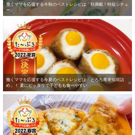
働くママを応援する今秋のベストレシピは「秋満載！時短シチュ
ー」
働くママを応援する今夏のベストレシピは「とろろ蕎麦稲荷詰
め」！ 夏にピッタリで子どもも食べやすい