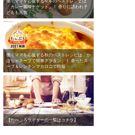
働くママを応援する今冬のベストレシピは
「カレー風味ナゲット」！ 香りに誘われ子
どもも完食
働くママを応援する秋のベストレシピは「か
ぼちゃスープで簡単グラタン」！ 余ったス
ープ＆レンチンマカロニで時短
【たべぷろライターの一覧はコチラ】