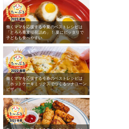
働くママを応援する今夏のベストレシピは
「とろろ蕎麦稲荷詰め」！ 夏にピッタリで
子どもも食べやすい
働くママを応援する今春のベストレシピは
「ホットケーキミックスでつくるツナコーン
ピザ」！