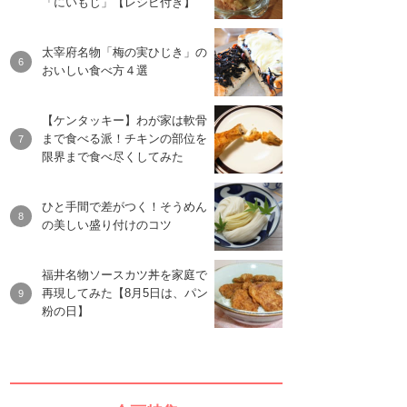
「にいもじ」【レシピ付き】
太宰府名物「梅の実ひじき」の
おいしい食べ方４選
【ケンタッキー】わが家は軟骨
まで食べる派！チキンの部位を
限界まで食べ尽くしてみた
ひと手間で差がつく！そうめん
の美しい盛り付けのコツ
福井名物ソースカツ丼を家庭で
再現してみた【8月5日は、パン
粉の日】