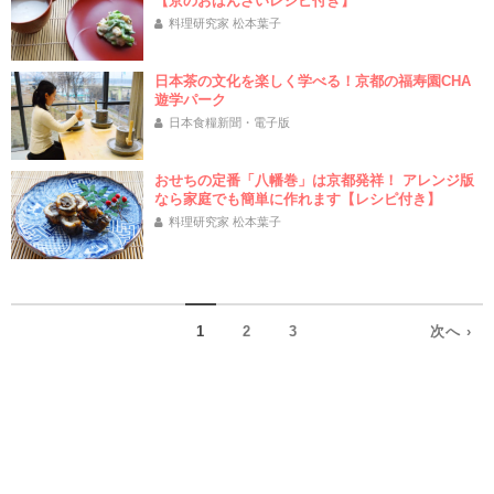
【京のおばんざいレシピ付き】
料理研究家 松本葉子
日本茶の文化を楽しく学べる！京都の福寿園CHA
遊学パーク
日本食糧新聞・電子版
おせちの定番「八幡巻」は京都発祥！ アレンジ版
なら家庭でも簡単に作れます【レシピ付き】
料理研究家 松本葉子
1
2
3
次へ ›