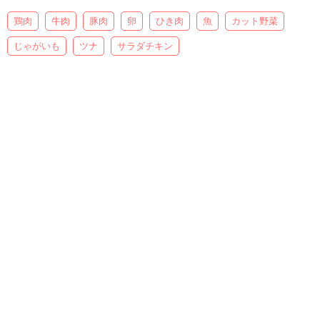
鶏肉
牛肉
豚肉
卵
ひき肉
魚
カット野菜
じゃがいも
ツナ
サラダチキン