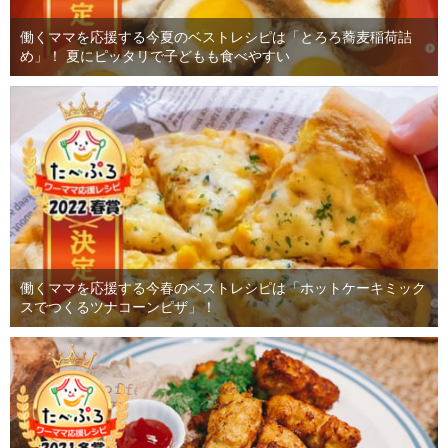
働くママを応援する今夏のベストレシピは「とろろ蕎麦稲荷詰
め」！ 夏にピッタリで子どもも食べやすい
働くママを応援する今春のベストレシピは「ホットケーキミック
スでつくるツナコーンピザ」！