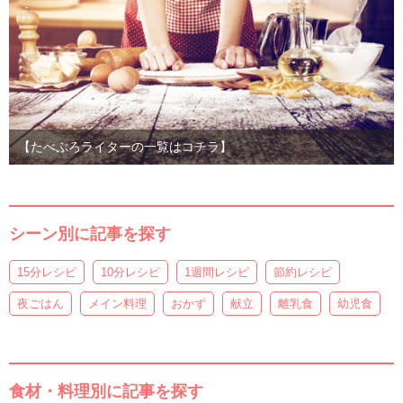
【たべぷろライターの一覧はコチラ】
シーン別に記事を探す
15分レシピ
10分レシピ
1週間レシピ
節約レシピ
夜ごはん
メイン料理
おかず
献立
離乳食
幼児食
食材・料理別に記事を探す