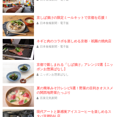
京しば漬けの限定ミールキットで京都を応援！
日本食糧新聞・電子版
ネギと肉のコラボを楽しめる京都・祇園の焼肉店
日本食糧新聞・電子版
京都で親しまれる「しば漬け」アレンジ2選【ニッ
ポンお惣菜ばなし】
ニッポンお惣菜ばなし
夏の簡単みそ汁レシピ6選！野菜の目利きオススメ
の関西地野菜たっぷり
百菜元気新聞
現代アートと新感覚アイスコーヒーを楽しめるス
タバ京都BAL店