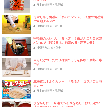
日本食糧新聞・電子版
冷やしゃり食感の「氷のコンソメ」♪京都の新感覚
ご当地グルメに
日本食糧新聞・電子版
宇治茶のおいしい「食べ方」！茶だんごと自家製
パフェで【5月2日は、緑茶の日・新茶の日】
料理研究家 松本葉子
自分だけのこだわり梅酒づくりを体験！京都に専
門店
日本食糧新聞・電子版
北海道はミルクカレー！「るるぶ」コラボご当地
カレー
日本食糧新聞・電子版
ひな祭りに♪白味噌で作る雅なぬた・おてっぱい