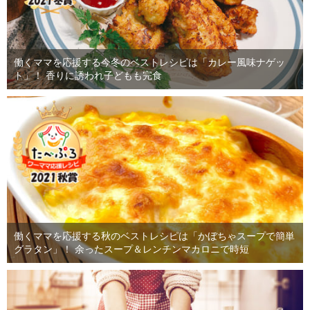
働くママを応援する今冬のベストレシピは「カレー風味ナゲッ
ト」！ 香りに誘われ子どもも完食
働くママを応援する秋のベストレシピは「かぼちゃスープで簡単
グラタン」！ 余ったスープ＆レンチンマカロニで時短