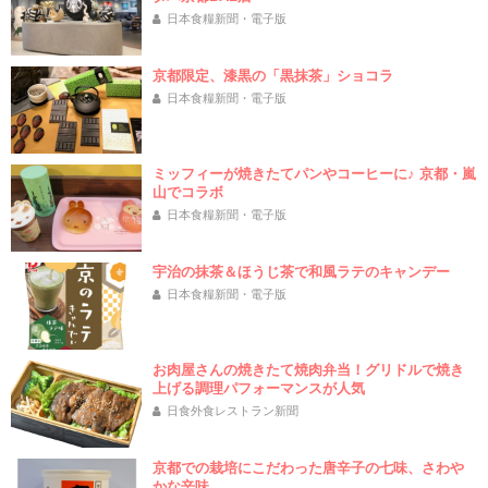
日本食糧新聞・電子版
京都限定、漆黒の「黒抹茶」ショコラ
日本食糧新聞・電子版
ミッフィーが焼きたてパンやコーヒーに♪ 京都・嵐
山でコラボ
日本食糧新聞・電子版
宇治の抹茶＆ほうじ茶で和風ラテのキャンデー
日本食糧新聞・電子版
お肉屋さんの焼きたて焼肉弁当！グリドルで焼き
上げる調理パフォーマンスが人気
日食外食レストラン新聞
京都での栽培にこだわった唐辛子の七味、さわや
かな辛味