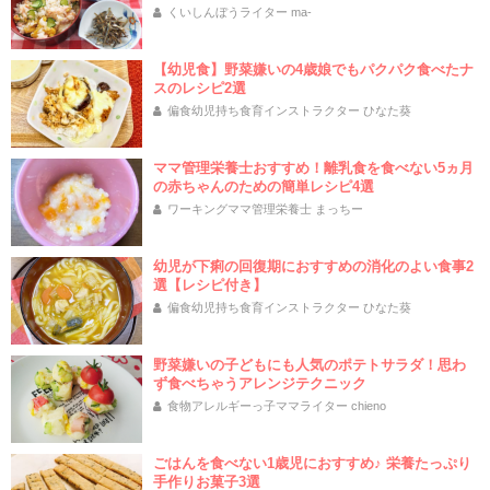
くいしんぼうライター ma-
【幼児食】野菜嫌いの4歳娘でもパクパク食べたナ
スのレシピ2選
偏食幼児持ち食育インストラクター ひなた葵
ママ管理栄養士おすすめ！離乳食を食べない5ヵ月
の赤ちゃんのための簡単レシピ4選
ワーキングママ管理栄養士 まっちー
幼児が下痢の回復期におすすめの消化のよい食事2
選【レシピ付き】
偏食幼児持ち食育インストラクター ひなた葵
野菜嫌いの子どもにも人気のポテトサラダ！思わ
ず食べちゃうアレンジテクニック
食物アレルギーっ子ママライター chieno
ごはんを食べない1歳児におすすめ♪ 栄養たっぷり
手作りお菓子3選