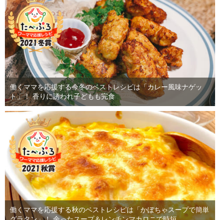
働くママを応援する今冬のベストレシピは「カレー風味ナゲッ
ト」！ 香りに誘われ子どもも完食
働くママを応援する秋のベストレシピは「かぼちゃスープで簡単
グラタン」！ 余ったスープ＆レンチンマカロニで時短