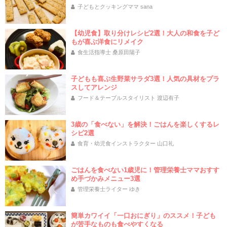
子どもとクッキングママ sana
【幼児食】取り分けレシピ2選！大人の和食を子ど
もが喜ぶ洋食にリメイク
食生活指導士 桑原田陽子
子どもも喜ぶ生野菜サラダ3選！人気の具材をプラ
スしてアレンジ
フード＆テーブルスタイリスト 渡辺有子
3歳の「食べない」を解決！ごはんを楽しくするレ
シピ2選
食育・幼児食インストラクター 山口礼
ごはんを食べない1歳児に！管理栄養士ママおすす
め手づかみメニュー3選
管理栄養士ライター ゆき
簡単カワイイ「一口おにぎり」のススメ！子ども
が苦手なものも食べやすくなる