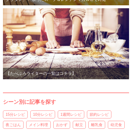
【たべぷろライターの一覧はコチラ】
シーン別に記事を探す
15分レシピ
10分レシピ
1週間レシピ
節約レシピ
夜ごはん
メイン料理
おかず
献立
離乳食
幼児食