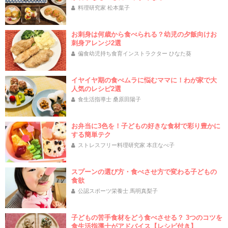
料理研究家 松本葉子
お刺身は何歳から食べられる？幼児の夕飯向けお
刺身アレンジ2選
偏食幼児持ち食育インストラクター ひなた葵
イヤイヤ期の食べムラに悩むママに！わが家で大
人気のレシピ2選
食生活指導士 桑原田陽子
お弁当に3色を！子どもの好きな食材で彩り豊かに
する簡単テク
ストレスフリー料理研究家 本庄なべ子
スプーンの選び方・食べさせ方で変わる子どもの
食欲
公認スポーツ栄養士 馬明真梨子
子どもの苦手食材をどう食べさせる？ 3つのコツを
食生活指導士がアドバイス【レシピ付き】