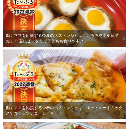
働くママを応援する今夏のベストレシピは「とろろ蕎麦稲荷詰
め」！ 夏にピッタリで子どもも食べやすい
働くママを応援する今春のベストレシピは「ホットケーキミック
スでつくるツナコーンピザ」！