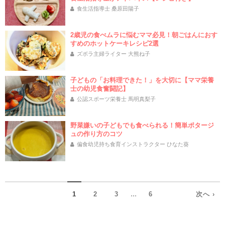
食生活指導士 桑原田陽子
2歳児の食べムラに悩むママ必見！朝ごはんにおす
すめのホットケーキレシピ2選
ズボラ主婦ライター 大熊ね子
子どもの「お料理できた！」を大切に【ママ栄養
士の幼児食奮闘記】
公認スポーツ栄養士 馬明真梨子
野菜嫌いの子どもでも食べられる！簡単ポタージ
ュの作り方のコツ
偏食幼児持ち食育インストラクター ひなた葵
...
1
2
3
6
次へ ›