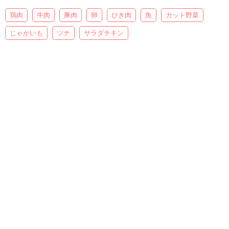
鶏肉
牛肉
豚肉
卵
ひき肉
魚
カット野菜
じゃがいも
ツナ
サラダチキン