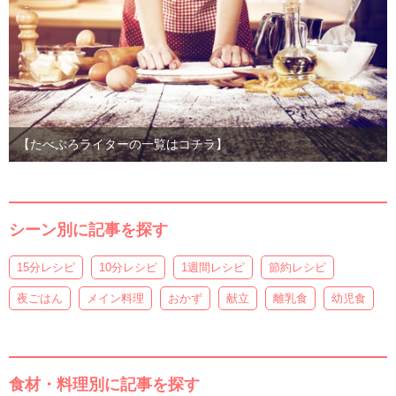
【たべぷろライターの一覧はコチラ】
シーン別に記事を探す
15分レシピ
10分レシピ
1週間レシピ
節約レシピ
夜ごはん
メイン料理
おかず
献立
離乳食
幼児食
食材・料理別に記事を探す