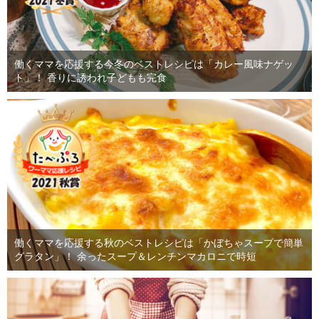
働くママを応援する今冬のベストレシピは「カレー風味ナゲッ
ト」！ 香りに誘われ子どもも完食
働くママを応援する秋のベストレシピは「かぼちゃスープで簡単
グラタン」！ 余ったスープ＆レンチンマカロニで時短