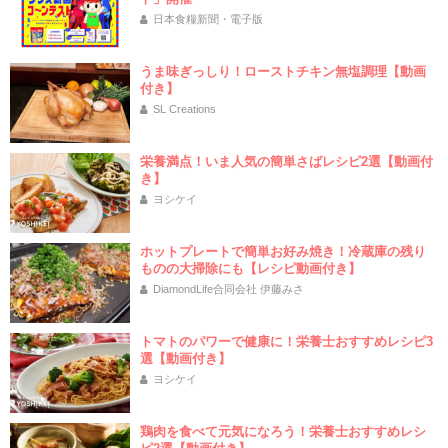
日本食糧新聞・電子版
うま味ぎっしり！ローストチキン無塩調理【動画
付き】
SL Creations
栄養満点！いま人気の簡単さばレシピ2選【動画付
き】
ヨシケイ
ホットプレートで簡単お好み焼き！冷蔵庫の残り
ものの大掃除にも【レシピ動画付き】
DiamondLife合同会社 伊藤みさ
トマトのパワーで健康に！栄養士おすすめレシピ3
選【動画付き】
ヨシケイ
鶏肉を食べて元気になろう！栄養士おすすめレシ