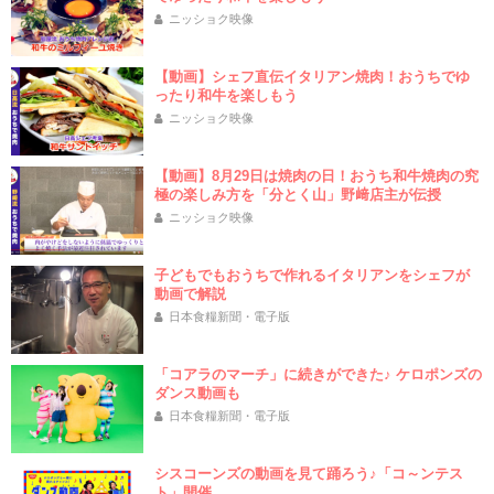
ニッショク映像
【動画】シェフ直伝イタリアン焼肉！おうちでゆ
ったり和牛を楽しもう
ニッショク映像
【動画】8月29日は焼肉の日！おうち和牛焼肉の究
極の楽しみ方を「分とく山」野﨑店主が伝授
ニッショク映像
子どもでもおうちで作れるイタリアンをシェフが
動画で解説
日本食糧新聞・電子版
「コアラのマーチ」に続きができた♪ ケロポンズの
ダンス動画も
日本食糧新聞・電子版
シスコーンズの動画を見て踊ろう♪「コ～ンテス
ト」開催