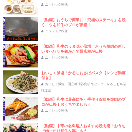
ニッショク映像
【動画】おうちで簡単に「究極のステーキ」を焼
くコツを和牛のプロが伝授！
ニッショク映像
【動画】和牛のうま味が倍増！おうち焼肉の新し
い食べワザを銀座たて野店主が伝授
ニッショク映像
おいしく減塩！かるしおさばパスタ【レシピ動画
付き】
おいしく減塩！国立循環器病研究センターかるしお事業
推進室
【動画】和牛に最高にあう手作り薬味を焼肉のプ
ロが伝授！おうちで楽しもう
ニッショク映像
【動画】中華の名料理人おすすめ焼肉術！おうち
でゆったり和牛を楽しもう