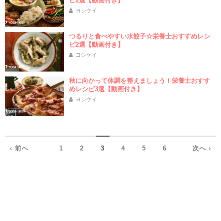
ピ2選【動画付き】
ヨシケイ
つるりと食べやすい水餃子☆栄養士おすすめレシ
ピ2選【動画付き】
ヨシケイ
秋に向かって体調を整えましょう！栄養士おすす
めレシピ3選【動画付き】
ヨシケイ
‹ 前へ
1
2
3
4
5
6
次へ ›