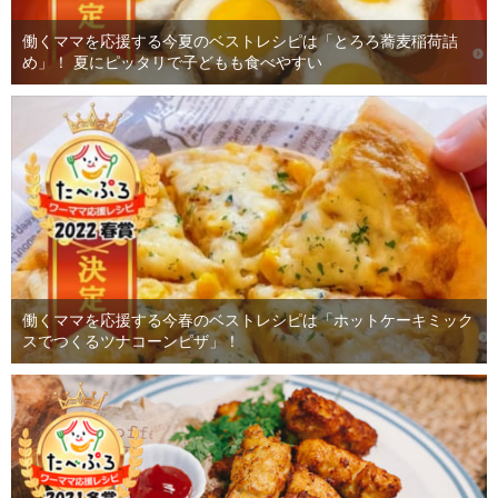
働くママを応援する今夏のベストレシピは「とろろ蕎麦稲荷詰
め」！ 夏にピッタリで子どもも食べやすい
働くママを応援する今春のベストレシピは「ホットケーキミック
スでつくるツナコーンピザ」！