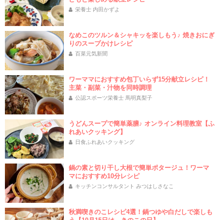
栄養士 内田かずよ
なめこのツルン＆シャキッを楽しもう♪ 焼きおにぎ
りのスープかけレシピ
百菜元気新聞
ワーママにおすすめ包丁いらず15分献立レシピ！
主菜・副菜・汁物を同時調理
公認スポーツ栄養士 馬明真梨子
うどんスープで簡単薬膳♪ オンライン料理教室【ふ
れあいクッキング】
日食ふれあいクッキング
鍋の素と切り干し大根で簡単ポタージュ！ワーマ
マにおすすめ10分レシピ
キッチンコンサルタント みつはしさなこ
秋満喫きのこレシピ4選！鍋つゆや白だしで楽しも