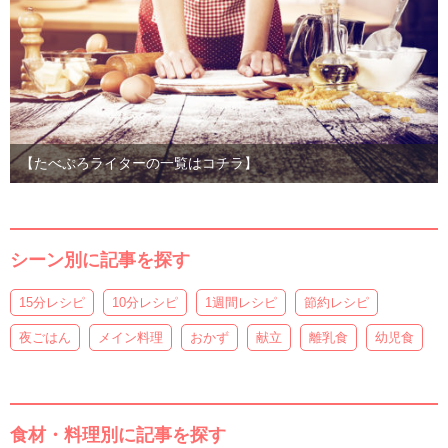
【たべぷろライターの一覧はコチラ】
シーン別に記事を探す
15分レシピ
10分レシピ
1週間レシピ
節約レシピ
夜ごはん
メイン料理
おかず
献立
離乳食
幼児食
食材・料理別に記事を探す