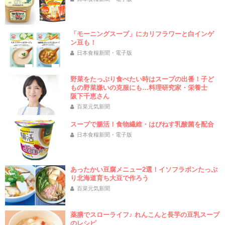
「モーニングスープ」にカリフラワーと白インゲ
ン豆も！
日本食糧新聞・電子版
野菜をたっぷり食べたい時はスープの出番！子ど
もの野菜嫌いの克服にも…料理研究家・栄養士
阪下千恵さん
百菜元気新聞
スープで腸活！食物繊維・はぴねす乳酸菌を配合
日本食糧新聞・電子版
あったかい豆腐メニュー2選！イソフラボンたっぷ
り北海道育ち大豆で作ろう
百菜元気新聞
薬膳でスローライフ♪ れんこんと長芋の豆乳スープ
のレシピ