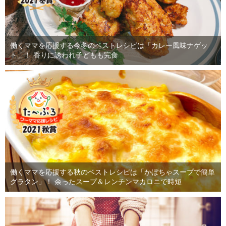
働くママを応援する今冬のベストレシピは「カレー風味ナゲッ
ト」！ 香りに誘われ子どもも完食
働くママを応援する秋のベストレシピは「かぼちゃスープで簡単
グラタン」！ 余ったスープ＆レンチンマカロニで時短