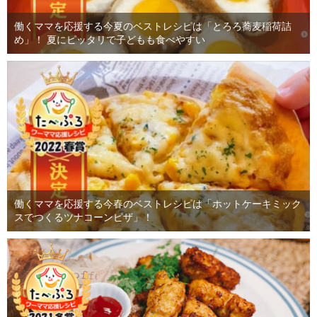
働くママを応援する今夏のベストレシピは「とろろ蕎麦稲荷詰
め」！ 夏にピッタリで子どもも食べやすい
働くママを応援する今春のベストレシピは「ホットケーキミック
スでつくるツナコーンピザ」！