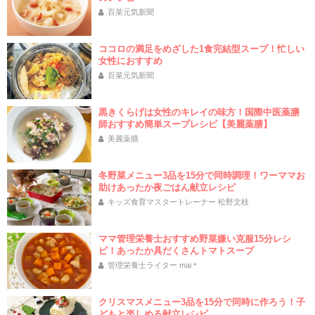
百菜元気新聞
ココロの満足をめざした1食完結型スープ！忙しい
女性におすすめ
百菜元気新聞
黒きくらげは女性のキレイの味方！国際中医薬膳
師おすすめ簡単スープレシピ【美麗薬膳】
美麗薬膳
冬野菜メニュー3品を15分で同時調理！ワーママお
助けあったか夜ごはん献立レシピ
キッズ食育マスタートレーナー 松野文枝
ママ管理栄養士おすすめ野菜嫌い克服15分レシ
ピ！あったか具だくさんトマトスープ
管理栄養士ライター mai＊
クリスマスメニュー3品を15分で同時に作ろう！子
どもと楽しめる献立レシピ