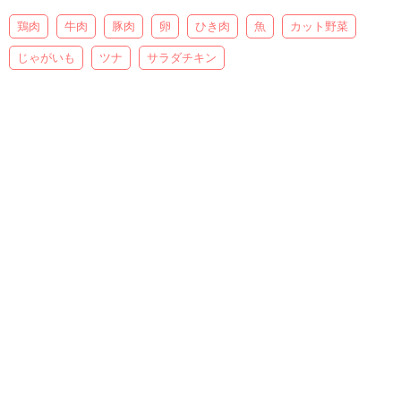
鶏肉
牛肉
豚肉
卵
ひき肉
魚
カット野菜
じゃがいも
ツナ
サラダチキン