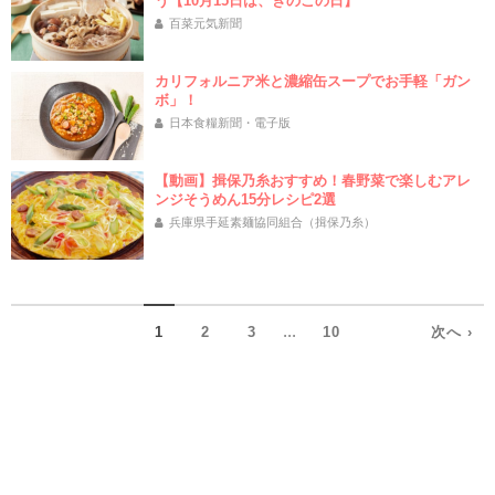
う【10月15日は、きのこの日】
百菜元気新聞
カリフォルニア米と濃縮缶スープでお手軽「ガン
ボ」！
日本食糧新聞・電子版
【動画】揖保乃糸おすすめ！春野菜で楽しむアレ
ンジそうめん15分レシピ2選
兵庫県手延素麺協同組合（揖保乃糸）
...
1
2
3
10
次へ ›