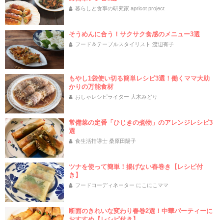
暮らしと食事の研究家 apricot project
そうめんに合う！サクサク食感のメニュー3選
フード＆テーブルスタイリスト 渡辺有子
もやし1袋使い切る簡単レシピ3選！働くママ大助
かりの万能食材
おしゃレシピライター 大木みどり
常備菜の定番「ひじきの煮物」のアレンジレシピ3
選
食生活指導士 桑原田陽子
ツナを使って簡単！揚げない春巻き【レシピ付
き】
フードコーディネーター にこにこママ
断面のきれいな変わり春巻2選！中華パーティーに
おすすめ【レシピ付き】