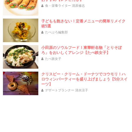
食・栄養ライター 清原修志
子どもも飽きない！定番メニューの簡単リメイク
術5選
たべぷろ編集部
小田原のソウルフード！東華軒名物「とりそぼ
ろ」をおいしくアレンジ【たべ鉄女子】
たべ旅女子
クリスピー・クリーム・ドーナツでコウモリ！ハ
ロウィンパーティーを盛り上げましょう【5分スイ
ーツ】
デザートプランナー 清水涼子