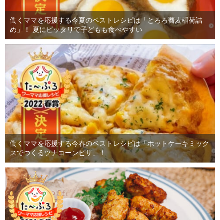
働くママを応援する今夏のベストレシピは「とろろ蕎麦稲荷詰
め」！ 夏にピッタリで子どもも食べやすい
働くママを応援する今春のベストレシピは「ホットケーキミック
スでつくるツナコーンピザ」！