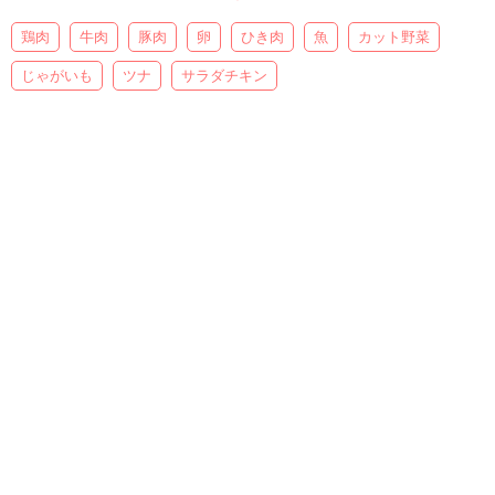
鶏肉
牛肉
豚肉
卵
ひき肉
魚
カット野菜
じゃがいも
ツナ
サラダチキン