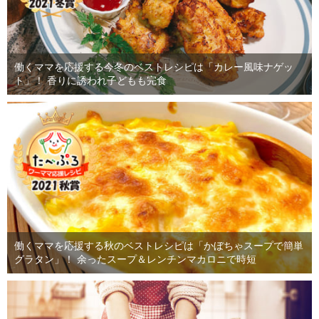
働くママを応援する今冬のベストレシピは「カレー風味ナゲッ
ト」！ 香りに誘われ子どもも完食
働くママを応援する秋のベストレシピは「かぼちゃスープで簡単
グラタン」！ 余ったスープ＆レンチンマカロニで時短