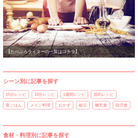
【たべぷろライターの一覧はコチラ】
シーン別に記事を探す
15分レシピ
10分レシピ
1週間レシピ
節約レシピ
夜ごはん
メイン料理
おかず
献立
離乳食
幼児食
食材・料理別に記事を探す