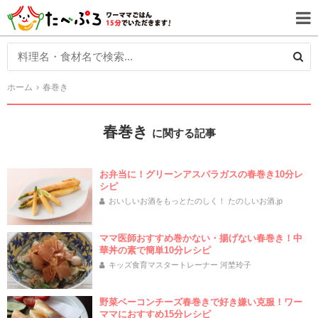
ホーム
春巻き
春巻き
に関する記事
お弁当に！グリーンアスパラガスの春巻き10分レ
シピ
おいしいお酒をもっとたのしく！ たのしいお酒.jp
ママ医師おすすめ巻かない・揚げない春巻き！中
華丼の素で簡単10分レシピ
キッズ食育マスタートレーナー 河埜玲子
野菜ベーコンチーズ春巻きで好き嫌い克服！ワー
ママにおすすめ15分レシピ