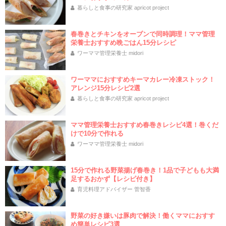
暮らしと食事の研究家 apricot project
春巻きとチキンをオーブンで同時調理！ママ管理
栄養士おすすめ晩ごはん15分レシピ
ワーママ管理栄養士 midori
ワーママにおすすめキーマカレー冷凍ストック！
アレンジ15分レシピ2選
暮らしと食事の研究家 apricot project
ママ管理栄養士おすすめ春巻きレシピ4選！巻くだ
けで10分で作れる
ワーママ管理栄養士 midori
15分で作れる野菜揚げ春巻き！1品で子どもも大満
足するおかず【レシピ付き】
育児料理アドバイザー 菅智香
野菜の好き嫌いは豚肉で解決！働くママにおすす
め簡単レシピ3選