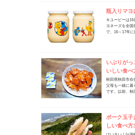
瓶入りマヨ
キユーピーは1
ヨネーズを全国
で、16～17年
いぶりがっ
いしい食べ
秋田県秋田市在
父母も一緒に暮
です。以前、秋
ポーク玉子
しい食べ方
はいさい！(=