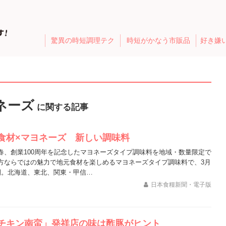
驚異の時短調理テク
時短がかなう市販品
好き嫌
ネーズ
に関する記事
食材×マヨネーズ 新しい調味料
春、創業100周年を記念したマヨネーズタイプ調味料を地域・数量限定で
方ならではの魅力で地元食材を楽しめるマヨネーズタイプ調味料で、3月
開。北海道、東北、関東・甲信…
日本食糧新聞・電子版
チキン南蛮」発祥店の味は酢豚がヒント