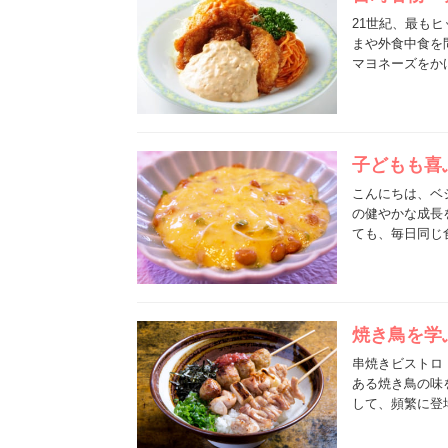
21世紀、最も
まや外食中食を
マヨネーズをか
子どもも喜
こんにちは、ベ
の健やかな成長
ても、毎日同じ
焼き鳥を学
串焼きビストロ
ある焼き鳥の味
して、頻繁に登