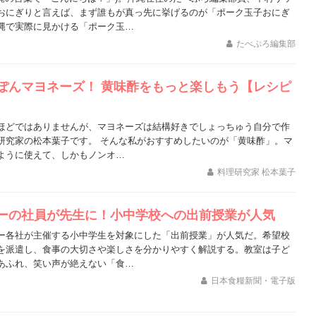
おにぎりと言えば、まず誰もが真っ先に挙げるのが「ポーク玉子おにぎ
縄で実際に見かける「ポーク玉…
たべぷろ編集部
ぽんマヨネーズ！ 黄味酢をもっと楽しもう【レシピ
ほどではありませんが、マヨネーズは結構好きでしょっちゅう自分で作
研究家の松本葉子です。 そんな私がおすすめしたいのが「黄味酢」。マ
ように使えて、しかもノンオ…
料理研究家 松本葉子
ーの社員が先生に！小中学校への出前授業が人気
ー各社が主催する小中学生を対象にした「出前授業」が人気だ。希望校
を派遣し、食事の大切さや楽しさを分かりやすく解説する。教室は子ど
あふれ、笑い声が絶えない「食…
日本食糧新聞・電子版