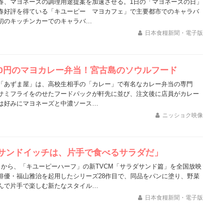
春、マヨネーズの調理用途提案を加速させる。1日の「マヨネーズの日」
春好評を得ている「キユーピー マヨカフェ」で主要都市でのキャラバ
初のキッチンカーでのキャラバ…
日本食糧新聞・電子版
00円のマヨカレー弁当！宮古島のソウルフード
「あずま屋」は、高校生相手の「カレー」で有名なカレー弁当の専門
サミフライをのせたフードパックが軒先に並び、注文後に店員がカレー
は好みにマヨネーズと中濃ソース…
ニッショク映像
サンドイッチは、片手で食べるサラダだ」
日から、「キユーピーハーフ」の新TVCM「サラダサンド篇」を全国放映
俳優・福山雅治を起用したシリーズ28作目で、同品をパンに塗り、野菜
んで片手で楽しむ新たなスタイル…
日本食糧新聞・電子版