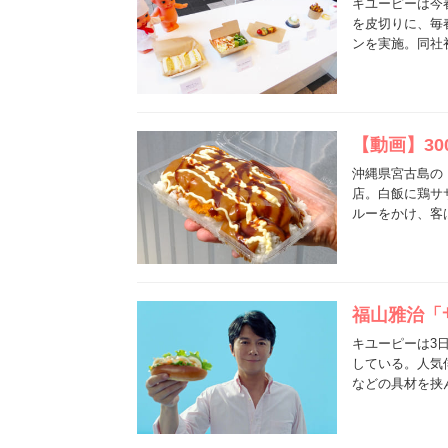
キユーピーは今
を皮切りに、毎
ンを実施。同社
【動画】3
沖縄県宮古島の
店。白飯に鶏サ
ルーをかけ、客
福山雅治「
キユーピーは3
している。人気
などの具材を挟