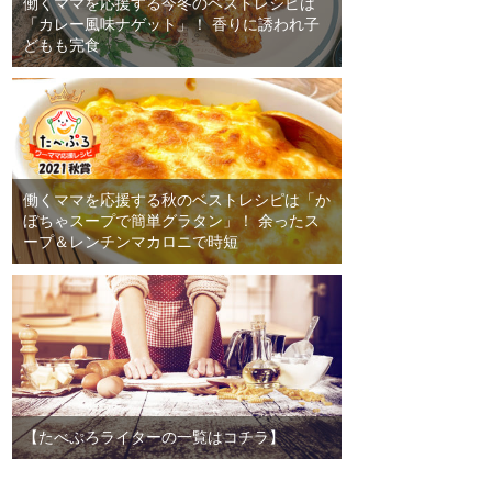
働くママを応援する今冬のベストレシピは
「カレー風味ナゲット」！ 香りに誘われ子
どもも完食
働くママを応援する秋のベストレシピは「か
ぼちゃスープで簡単グラタン」！ 余ったス
ープ＆レンチンマカロニで時短
【たべぷろライターの一覧はコチラ】