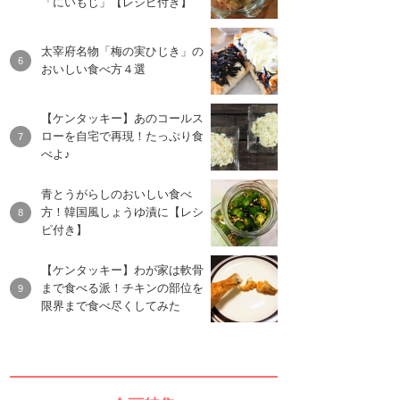
「にいもじ」【レシピ付き】
太宰府名物「梅の実ひじき」の
おいしい食べ方４選
【ケンタッキー】あのコールス
ローを自宅で再現！たっぷり食
べよ♪
青とうがらしのおいしい食べ
方！韓国風しょうゆ漬に【レシ
ピ付き】
【ケンタッキー】わが家は軟骨
まで食べる派！チキンの部位を
限界まで食べ尽くしてみた