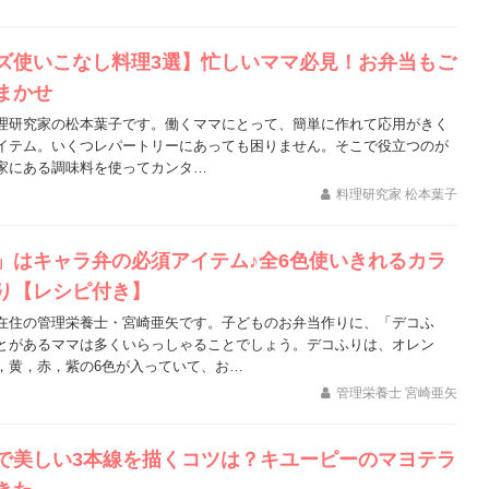
ズ使いこなし料理3選】忙しいママ必見！お弁当もご
まかせ
理研究家の松本葉子です。働くママにとって、簡単に作れて応用がきく
イテム。いくつレパートリーにあっても困りません。そこで役立つのが
家にある調味料を使ってカンタ…
料理研究家 松本葉子
」はキャラ弁の必須アイテム♪全6色使いきれるカラ
り【レシピ付き】
在住の管理栄養士・宮崎亜矢です。子どものお弁当作りに、「デコふ
とがあるママは多くいらっしゃることでしょう。デコふりは、オレン
，黄，赤，紫の6色が入っていて、お…
管理栄養士 宮崎亜矢
で美しい3本線を描くコツは？キユーピーのマヨテラ