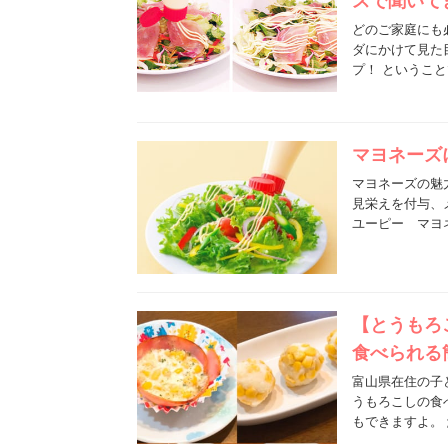
スで聞いて
どのご家庭にも
ダにかけて見た
プ！ というこ
マヨネーズ
マヨネーズの魅
見栄えを付与、
ユーピー マヨネ
【とうもろ
食べられる
富山県在住の子
うもろこしの食
もできますよ。