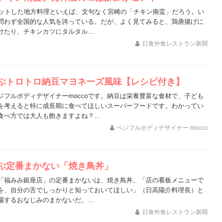
ヒットした地方料理といえば、文句なく宮崎の「チキン南蛮」だろう。い
問わず全国的な人気を誇っている。だが、よく見てみると、鶏唐揚げに
けたり、チキンカツにタルタル…
日食外食レストラン新聞
ぶトロトロ納豆マヨネーズ風味【レシピ付き】
ジフルボディデザイナーmoccoです。納豆は栄養豊富な食材で、子ども
を考えると特に成長期に食べてほしいスーパーフードです。わかってい
食べ方では大人も飽きますよね？…
ベジフルボディデザイナー mocco
ぶ定番まかない「焼き鳥丼」
「福みみ銀座店」の定番まかないは、焼き鳥丼。「店の看板メニューで
を、自分の舌でしっかりと知っておいてほしい」（日高陽介料理長）と
場するおなじみのまかないだ。…
日食外食レストラン新聞