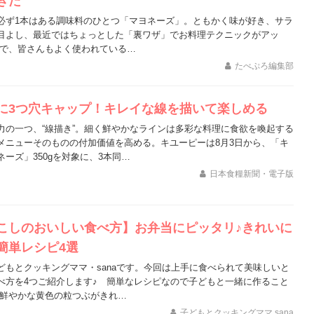
きた
必ず1本はある調味料のひとつ「マヨネーズ」。ともかく味が好き、サラ
目よし、最近ではちょっとした「裏ワザ」でお料理テクニックがアッ
とで、皆さんもよく使われている…
たべぷろ編集部
に3つ穴キャップ！キレイな線を描いて楽しめる
力の一つ、“線描き”。細く鮮やかなラインは多彩な料理に食欲を喚起する
メニューそのものの付加価値を高める。キユーピーは8月3日から、「キ
ーズ」350gを対象に、3本同…
日本食糧新聞・電子版
こしのおいしい食べ方】お弁当にピッタリ♪きれいに
簡単レシピ4選
どもとクッキングママ・sanaです。今回は上手に食べられて美味しいと
べ方を4つご紹介します♪ 簡単なレシピなので子どもと一緒に作ること
 鮮やかな黄色の粒つぶがきれ…
子どもとクッキングママ sana