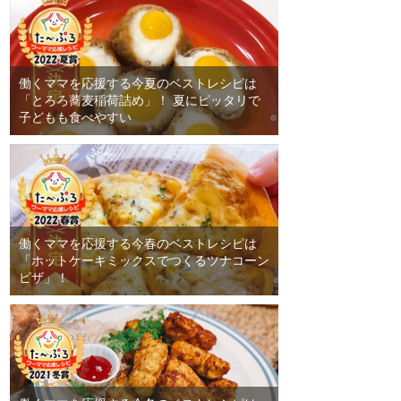
働くママを応援する今夏のベストレシピは
「とろろ蕎麦稲荷詰め」！ 夏にピッタリで
子どもも食べやすい
働くママを応援する今春のベストレシピは
「ホットケーキミックスでつくるツナコーン
ピザ」！