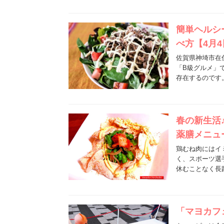
簡単ヘルシ
べ方【4月
佐賀県神埼市在
「B級グルメ」
存在するのです
春の新生活
薬膳メニュ
鶏むね肉にはイ
く、スポーツ選
休むことなく長
「マヨカフ