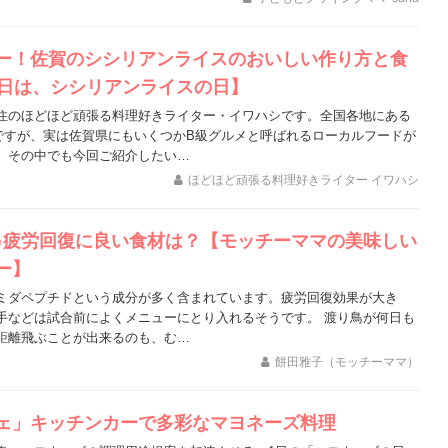
ー！佐賀のシシリアンライスのおいしい作り方と食
4日は、シシリアンライスの日】
住のほどほど頑張る料理好きライター・イワハシです。全国各地にある
ですが、実は佐賀県にもいくつかB級グルメと呼ばれるローカルフードが
。その中でも今回ご紹介したい…
ほどほど頑張る料理好きライター イワハシ
♪疲労回復に良い食材は？【モッチーママの美味しい
ー】
ミダペプチドという成分が多く含まれています。疲労回復効果が大き
手などは試合前によくメニューにとり入れるそうです。 渡り鳥が何日も
距離飛ぶことが出来るのも、む…
餅田雅子（モッチーママ）
ェ」キッチンカーで多彩なマヨネーズ料理