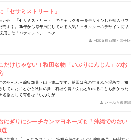
に「セサミストリート」
6日から、「セサミストリート」のキャラクターをデザインした瓶入りマ
発売する。95年から毎年展開している人気キャラクターのデザイン商品
に採用した「パディントン ベア…
日本食糧新聞・電子版
こだけじゃない！秋田名物「いぶりにんじん」のお
方
住のたべぷろ編集部員・山下雄二です。秋田は私の生まれた場所で、祖
らしていたことから秋田の郷土料理や昔の文化と触れることも多かった
田名物として有名な「いぶりが…
たべぷろ編集部
おにぎりにシーチキンマヨネーズも！沖縄でのおい
3選
沖縄の言葉で「こんにちは！」)。沖縄在住のたべぷろ編集部員、中村サッ