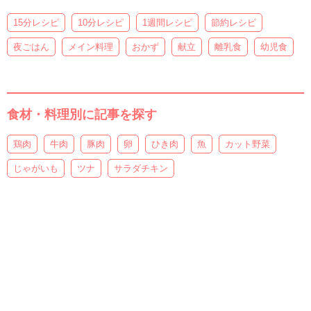
15分レシピ
10分レシピ
1週間レシピ
節約レシピ
夜ごはん
メイン料理
おかず
献立
離乳食
幼児食
食材・料理別に記事を探す
鶏肉
牛肉
豚肉
卵
ひき肉
魚
カット野菜
じゃがいも
ツナ
サラダチキン