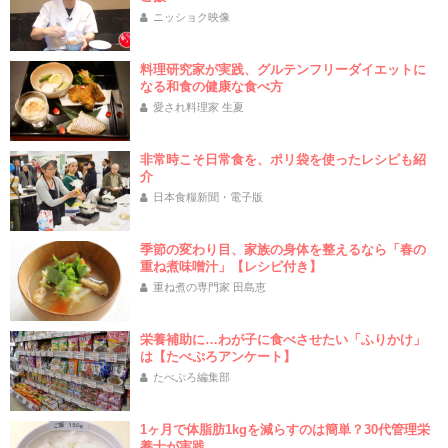
ニッショク映像
料理研究家が実践、グルテンフリーダイエットに
なる和食の健康な食べ方
愛され料理家 生夏
非常時こそ日常食を、ポリ袋を使ったレシピも紹
介
日本食糧新聞・電子版
季節の変わり目、家族の身体を整えるなら「春の
重ね煮味噌汁」【レシピ付き】
重ね煮の専門家 田島恵
栄養補助に…わが子に食べさせたい「ふりかけ」
は【たべぷろアンケート】
たべぷろ編集部
1ヶ月で体脂肪1kgを減らすのは簡単？30代管理栄
養士が実践