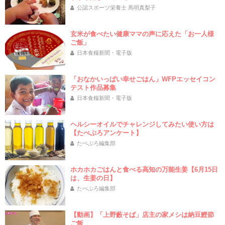
公認スポーツ栄養士 馬明真梨子
玄米が食べたい健康ママの声に応えた「お一人様
ご飯」
日本食糧新聞・電子版
「おなかいっぱい幸せごはん」WFPエッセイコン
テスト作品募集
日本食糧新聞・電子版
ヘルシーオイルでチャレンジしてみたい使い方は
【たべぷろアンケート】
たべぷろ編集部
ホカホカごはんと食べる高知の万能生姜【6月15日
は、生姜の日】
たべぷろ編集部
【動画】「上野藪そば」店主の家メシは納豆鰹節
ご飯