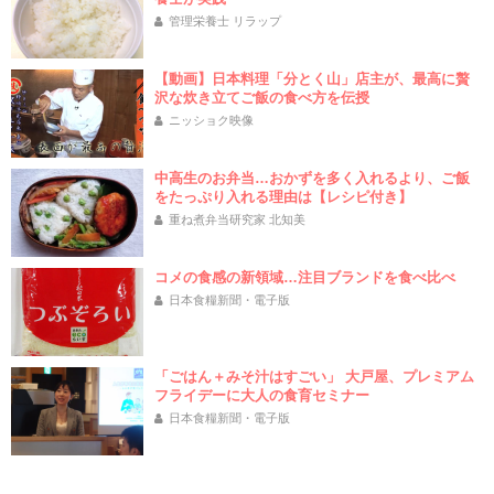
管理栄養士 リラップ
【動画】日本料理「分とく山」店主が、最高に贅
沢な炊き立てご飯の食べ方を伝授
ニッショク映像
中高生のお弁当…おかずを多く入れるより、ご飯
をたっぷり入れる理由は【レシピ付き】
重ね煮弁当研究家 北知美
コメの食感の新領域…注目ブランドを食べ比べ
日本食糧新聞・電子版
「ごはん＋みそ汁はすごい」 大戸屋、プレミアム
フライデーに大人の食育セミナー
日本食糧新聞・電子版