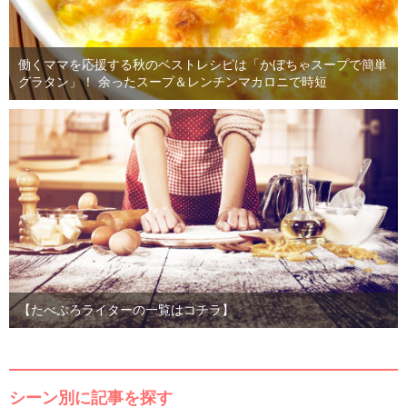
働くママを応援する秋のベストレシピは「かぼちゃスープで簡単
グラタン」！ 余ったスープ＆レンチンマカロニで時短
【たべぷろライターの一覧はコチラ】
シーン別に記事を探す