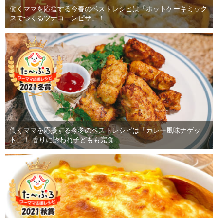
働くママを応援する今春のベストレシピは「ホットケーキミック
スでつくるツナコーンピザ」！
働くママを応援する今冬のベストレシピは「カレー風味ナゲッ
ト」！ 香りに誘われ子どもも完食