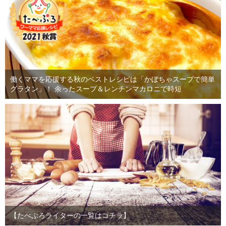
働くママを応援する秋のベストレシピは「かぼちゃスープで簡単
グラタン」！ 余ったスープ＆レンチンマカロニで時短
【たべぷろライターの一覧はコチラ】