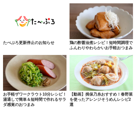
たべぷろ更新停止のお知らせ
鶏の酢醤油煮レシピ！短時間調理で
ふんわりやわらかいお手軽おつまみ
お手軽ザワークラウト10分レシピ！
【動画】揖保乃糸おすすめ！春野菜
湯通しで簡単＆短時間で作れるサラ
を使ったアレンジそうめんレシピ2
ダ感覚のおつまみ
選