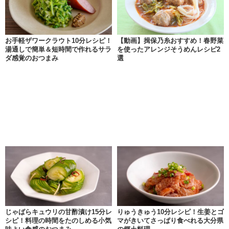
お手軽ザワークラウト10分レシピ！
【動画】揖保乃糸おすすめ！春野菜
湯通しで簡単＆短時間で作れるサラ
を使ったアレンジそうめんレシピ2
ダ感覚のおつまみ
選
じゃばらキュウリの甘酢漬け15分レ
りゅうきゅう10分レシピ！生姜とゴ
シピ！料理の時間をたのしめる小気
マがきいてさっぱり食べれる大分県