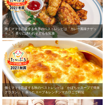
働くママを応援する今冬のベストレシピは「カレー風味ナゲッ
ト」！ 香りに誘われ子どもも完食
働くママを応援する秋のベストレシピは「かぼちゃスープで簡単
グラタン」！ 余ったスープ＆レンチンマカロニで時短