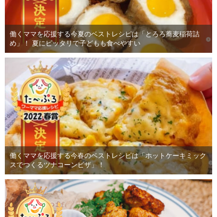
働くママを応援する今夏のベストレシピは「とろろ蕎麦稲荷詰
め」！ 夏にピッタリで子どもも食べやすい
働くママを応援する今春のベストレシピは「ホットケーキミック
スでつくるツナコーンピザ」！