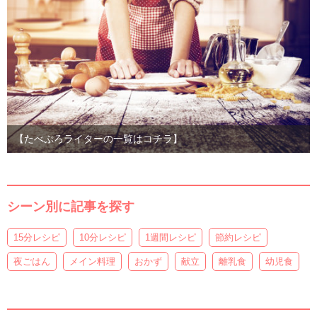
【たべぷろライターの一覧はコチラ】
シーン別に記事を探す
15分レシピ
10分レシピ
1週間レシピ
節約レシピ
夜ごはん
メイン料理
おかず
献立
離乳食
幼児食