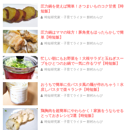
圧力鍋を使えば簡単！さつまいものコク甘煮【時
短飯】
時短研究家・子育てライター 餅村わらび
圧力鍋はママの味方！豚角煮もほったらかしで簡
単【時短飯】
時短研究家・子育てライター 餅村わらび
忙しい朝にもお野菜を！大根サラダと玉ねぎスー
プをひとつのお鍋で一気に作るワザ【時短飯】
時短研究家・子育てライター 餅村わらび
おうちで簡単に生パスタ風の麺が作れちゃう！水
戻しパスタで楽々ランチ【時短飯】
時短研究家・子育てライター 餅村わらび
鶏胸肉を超簡単にやわらかく！家族をうならせる
とっておきレシピ2選【時短飯】
時短研究家・子育てライター 餅村わらび