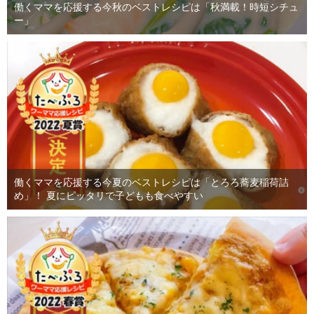
働くママを応援する今秋のベストレシピは「秋満載！時短シチュ
ー」
働くママを応援する今夏のベストレシピは「とろろ蕎麦稲荷詰
め」！ 夏にピッタリで子どもも食べやすい