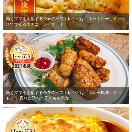
働くママを応援する今春のベストレシピは「ホットケーキミック
スでつくるツナコーンピザ」！
働くママを応援する今冬のベストレシピは「カレー風味ナゲッ
ト」！ 香りに誘われ子どもも完食