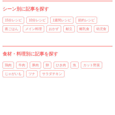
シーン別に記事を探す
15分レシピ
10分レシピ
1週間レシピ
節約レシピ
夜ごはん
メイン料理
おかず
献立
離乳食
幼児食
食材・料理別に記事を探す
鶏肉
牛肉
豚肉
卵
ひき肉
魚
カット野菜
じゃがいも
ツナ
サラダチキン