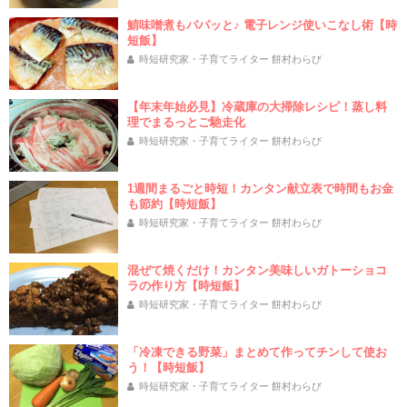
鯖味噌煮もパパッと♪ 電子レンジ使いこなし術【時
短飯】
時短研究家・子育てライター 餅村わらび
【年末年始必見】冷蔵庫の大掃除レシピ！蒸し料
理でまるっとご馳走化
時短研究家・子育てライター 餅村わらび
1週間まるごと時短！カンタン献立表で時間もお金
も節約【時短飯】
時短研究家・子育てライター 餅村わらび
混ぜて焼くだけ！カンタン美味しいガトーショコ
ラの作り方【時短飯】
時短研究家・子育てライター 餅村わらび
「冷凍できる野菜」まとめて作ってチンして使お
う！【時短飯】
時短研究家・子育てライター 餅村わらび