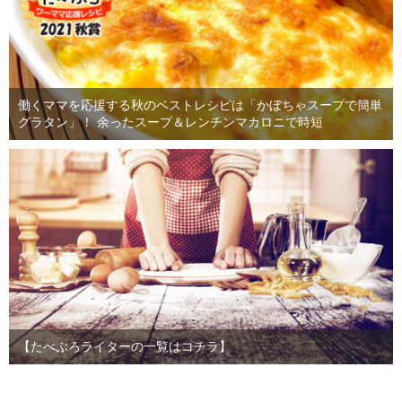
働くママを応援する秋のベストレシピは「かぼちゃスープで簡単
グラタン」！ 余ったスープ＆レンチンマカロニで時短
【たべぷろライターの一覧はコチラ】