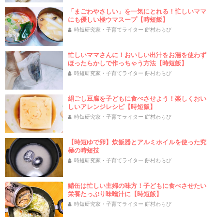
「まごわやさしい」を一気にとれる！忙しいママ
にも優しい極ウマスープ【時短飯】
時短研究家・子育てライター 餅村わらび
忙しいママさんに！おいしい出汁をお湯を使わず
ほったらかしで作っちゃう方法【時短飯】
時短研究家・子育てライター 餅村わらび
絹ごし豆腐を子どもに食べさせよう！楽しくおい
しいアレンジレシピ【時短飯】
時短研究家・子育てライター 餅村わらび
【時短ゆで卵】炊飯器とアルミホイルを使った究
極の時短技
時短研究家・子育てライター 餅村わらび
鯖缶は忙しい主婦の味方！子どもに食べさせたい
栄養たっぷり味噌汁に【時短飯】
時短研究家・子育てライター 餅村わらび