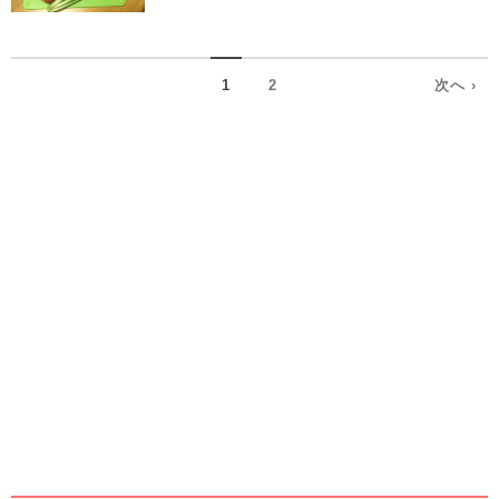
1
2
次へ ›