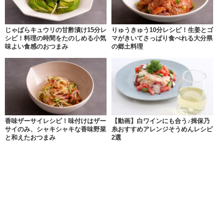
じゃばらキュウリの甘酢漬け15分レ
りゅうきゅう10分レシピ！生姜とゴ
シピ！料理の時間をたのしめる小気
マがきいてさっぱり食べれる大分県
味よい食感のおつまみ
の郷土料理
香味ザーサイレシピ！味付けはザー
【動画】白ワインにも合う♪揖保乃
サイのみ、シャキシャキな香味野菜
糸おすすめアレンジそうめんレシピ
と和えたおつまみ
2選