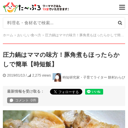
ホーム
おいしい食べ方
圧力鍋はママの味方！豚角煮もほったらかしで簡単【時短飯】
圧力鍋はママの味方！豚角煮もほったらか
しで簡単【時短飯】
2019/01/13
/
2,275 views
時短研究家・子育てライター 餅村わらび
最新情報を受け取る：