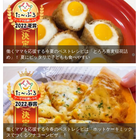
働くママを応援する今夏のベストレシピは「とろろ蕎麦稲荷詰
め」！ 夏にピッタリで子どもも食べやすい
働くママを応援する今春のベストレシピは「ホットケーキミック
スでつくるツナコーンピザ」！