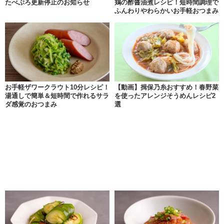
たべぷろ更新停止のお知らせ
鶏の酢醤油煮レシピ！短時間調理で
ふんわりやわらかいお手軽おつまみ
お手軽ザワークラウト10分レシピ！
【動画】揖保乃糸おすすめ！春野菜
湯通しで簡単＆短時間で作れるサラ
を使ったアレンジそうめんレシピ2
ダ感覚のおつまみ
選