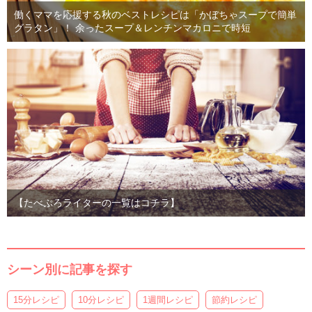
働くママを応援する秋のベストレシピは「かぼちゃスープで簡単
グラタン」！ 余ったスープ＆レンチンマカロニで時短
【たべぷろライターの一覧はコチラ】
シーン別に記事を探す
15分レシピ
10分レシピ
1週間レシピ
節約レシピ