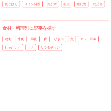
夜ごはん
メイン料理
おかず
献立
離乳食
幼児食
食材・料理別に記事を探す
鶏肉
牛肉
豚肉
卵
ひき肉
魚
カット野菜
じゃがいも
ツナ
サラダチキン