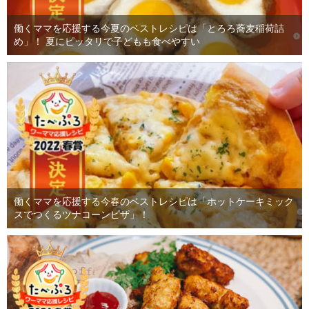
働くママを応援する今夏のベストレシピは「とろろ蕎麦稲荷詰
め」！ 夏にピッタリで子どもも食べやすい
働くママを応援する今春のベストレシピは「ホットケーキミック
スでつくるツナコーンピザ」！