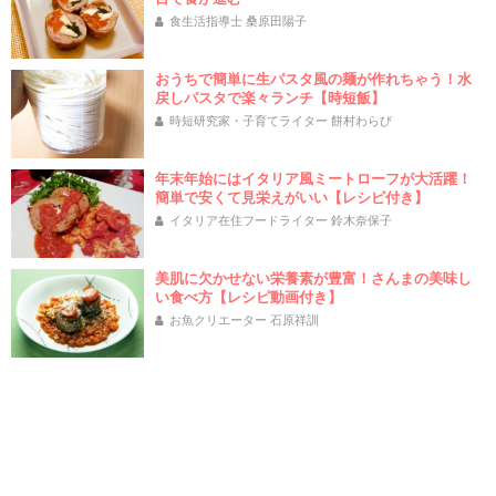
食生活指導士 桑原田陽子
おうちで簡単に生パスタ風の麺が作れちゃう！水
戻しパスタで楽々ランチ【時短飯】
時短研究家・子育てライター 餅村わらび
年末年始にはイタリア風ミートローフが大活躍！
簡単で安くて見栄えがいい【レシピ付き】
イタリア在住フードライター 鈴木奈保子
美肌に欠かせない栄養素が豊富！さんまの美味し
い食べ方【レシピ動画付き】
お魚クリエーター 石原祥訓