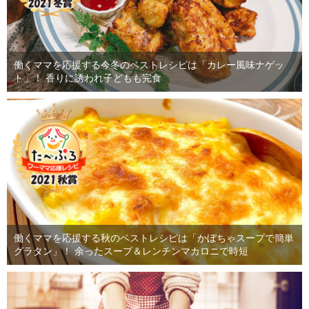
働くママを応援する今冬のベストレシピは「カレー風味ナゲッ
ト」！ 香りに誘われ子どもも完食
働くママを応援する秋のベストレシピは「かぼちゃスープで簡単
グラタン」！ 余ったスープ＆レンチンマカロニで時短