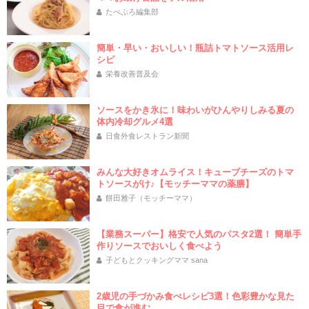
たべぷろ編集部
簡単・早い・おいしい！瓶詰トマトソース活用レ
シピ
栄養改善普及会
ソースをかき氷に！味わいがひんやりしみる夏の
体内冷却グルメ4選
日食外食レストラン新聞
みんな大好きオムライス！キューブチーズのトマ
トソースがけ♪【モッチーママの薬膳】
餅田雅子（モッチーママ）
【業務スーパー】格安で人気のパスタ2選！ 簡単手
作りソースでおいしく食べよう
子どもとクッキングママ sana
2歳児の手づかみ食べレシピ3選！色彩豊かな見た
目で食が進む