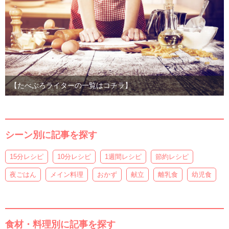
【たべぷろライターの一覧はコチラ】
シーン別に記事を探す
15分レシピ
10分レシピ
1週間レシピ
節約レシピ
夜ごはん
メイン料理
おかず
献立
離乳食
幼児食
食材・料理別に記事を探す