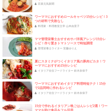
百菜元気新聞
ワーママにおすすめロールキャベツ15分レシピ！3
つの材料で失敗なし
料理家・料理教室主宰 山本由里子
ママ管理栄養士おすすめサバ洋風アレンジ15分レ
シピ！作り置きトマトソースで時短調理
管理栄養士ライター 安藤ゆりえ
夏にスタミナがつくイタリア風の豚肉ピカタ！ワ
ーママにおすすめ15分レシピ
イタリア在住フードライター 鈴木奈保子
ワーママにおすすめイタリア料理時短テク！15分
で2品同時に作れるレシピ
イタリア在住フードライター 鈴木奈保子
15分で作れるイタリアン晩ごはんレシピ2選！ワー
ママお助け食品をフル活用