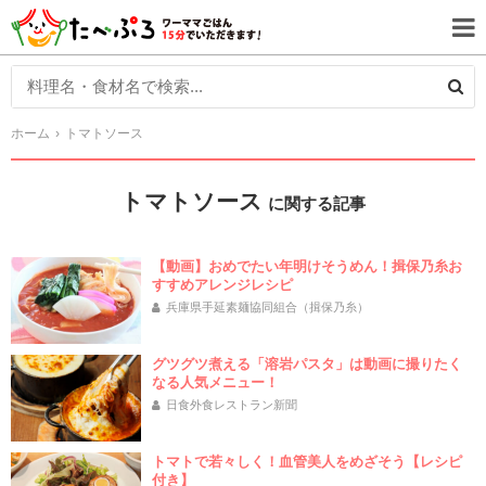
ホーム
トマトソース
トマトソース
に関する記事
【動画】おめでたい年明けそうめん！揖保乃糸お
すすめアレンジレシピ
兵庫県手延素麺協同組合（揖保乃糸）
グツグツ煮える「溶岩パスタ」は動画に撮りたく
なる人気メニュー！
日食外食レストラン新聞
トマトで若々しく！血管美人をめざそう【レシピ
付き】