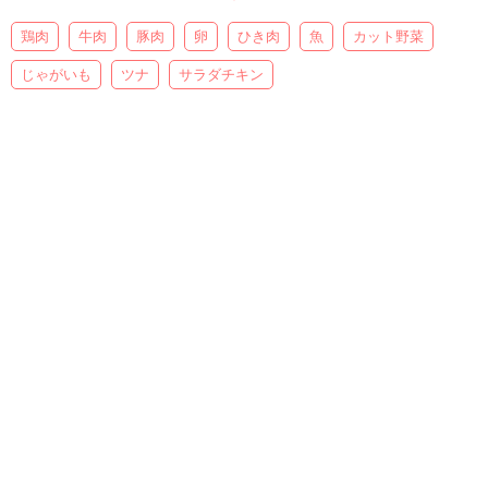
鶏肉
牛肉
豚肉
卵
ひき肉
魚
カット野菜
じゃがいも
ツナ
サラダチキン