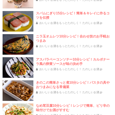
スパムにぎり15分レシピ！簡単＆キレイに作るコ
ツを伝授
おいしいお酒をもっとたのしく！ たのしいお酒.jp
ニラ玉オムレツ10分レシピ！合わせ技のお手軽お
つまみ
おいしいお酒をもっとたのしく！ たのしいお酒.jp
アスパラベーコンソテー10分レシピ！カルボナー
ラ風の卵黄ソースが味の決め手
おいしいお酒をもっとたのしく！ たのしいお酒.jp
きのこの簡単さっと煮10分レシピ！パスタの具や
おつまみになる常備菜
おいしいお酒をもっとたのしく！ たのしいお酒.jp
なめ茸豆腐10分レシピ！レンジで簡単、ピリ辛の
味付けでお酒がすすむ