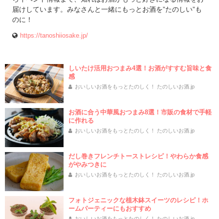
届けしています。みなさんと一緒にもっとお酒を”たのしい”も
のに！
https://tanoshiiosake.jp/
しいたけ活用おつまみ4選！お酒がすすむ旨味と食
感
おいしいお酒をもっとたのしく！ たのしいお酒.jp
お酒に合う中華風おつまみ8選！市販の食材で手軽
に作れる
おいしいお酒をもっとたのしく！ たのしいお酒.jp
だし巻きフレンチトーストレシピ！やわらか食感
がやみつきに
おいしいお酒をもっとたのしく！ たのしいお酒.jp
フォトジェニックな植木鉢スイーツのレシピ！ホ
ームパーティーにもおすすめ
おいしいお酒をもっとたのしく！ たのしいお酒.jp