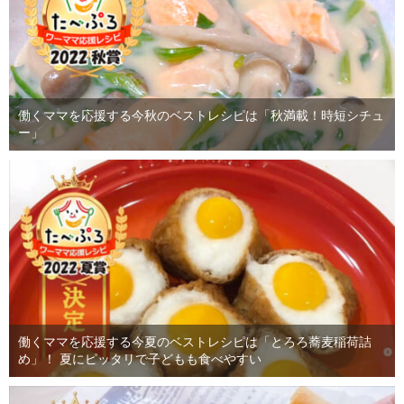
働くママを応援する今秋のベストレシピは「秋満載！時短シチュ
ー」
働くママを応援する今夏のベストレシピは「とろろ蕎麦稲荷詰
め」！ 夏にピッタリで子どもも食べやすい