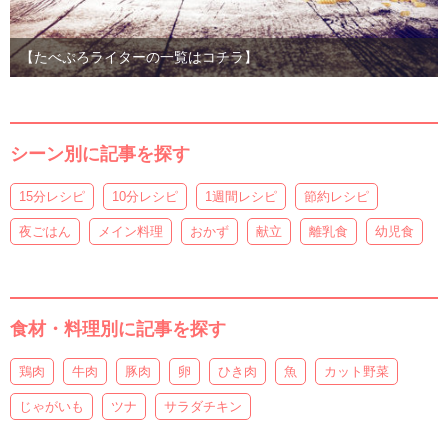
【たべぷろライターの一覧はコチラ】
シーン別に記事を探す
15分レシピ
10分レシピ
1週間レシピ
節約レシピ
夜ごはん
メイン料理
おかず
献立
離乳食
幼児食
食材・料理別に記事を探す
鶏肉
牛肉
豚肉
卵
ひき肉
魚
カット野菜
じゃがいも
ツナ
サラダチキン