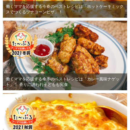
働くママを応援する今春のベストレシピは「ホットケーキミック
スでつくるツナコーンピザ」！
働くママを応援する今冬のベストレシピは「カレー風味ナゲッ
ト」！ 香りに誘われ子どもも完食