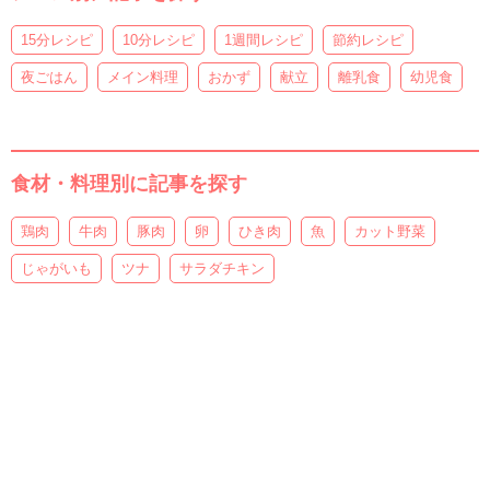
15分レシピ
10分レシピ
1週間レシピ
節約レシピ
夜ごはん
メイン料理
おかず
献立
離乳食
幼児食
食材・料理別に記事を探す
鶏肉
牛肉
豚肉
卵
ひき肉
魚
カット野菜
じゃがいも
ツナ
サラダチキン