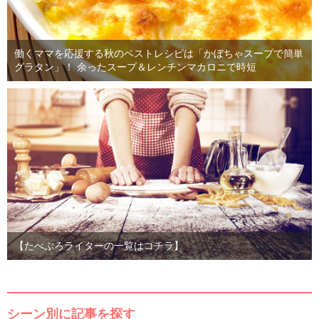
働くママを応援する秋のベストレシピは「かぼちゃスープで簡単
グラタン」！ 余ったスープ＆レンチンマカロニで時短
【たべぷろライターの一覧はコチラ】
シーン別に記事を探す