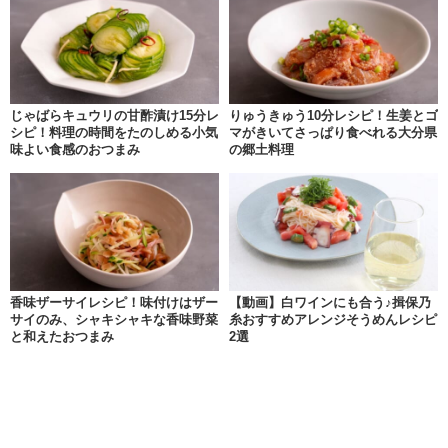
じゃばらキュウリの甘酢漬け15分レ
りゅうきゅう10分レシピ！生姜とゴ
シピ！料理の時間をたのしめる小気
マがきいてさっぱり食べれる大分県
味よい食感のおつまみ
の郷土料理
香味ザーサイレシピ！味付けはザー
【動画】白ワインにも合う♪揖保乃
サイのみ、シャキシャキな香味野菜
糸おすすめアレンジそうめんレシピ
と和えたおつまみ
2選