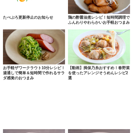
たべぷろ更新停止のお知らせ
鶏の酢醤油煮レシピ！短時間調理で
ふんわりやわらかいお手軽おつまみ
お手軽ザワークラウト10分レシピ！
【動画】揖保乃糸おすすめ！春野菜
湯通しで簡単＆短時間で作れるサラ
を使ったアレンジそうめんレシピ2
ダ感覚のおつまみ
選