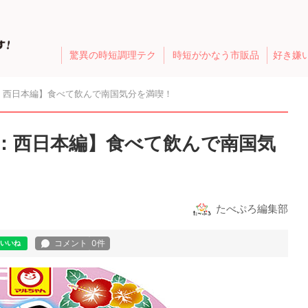
驚異の時短調理テク
時短がかなう市販品
好き嫌
：西日本編】食べて飲んで南国気分を満喫！
選：西日本編】食べて飲んで南国気
たべぷろ編集部