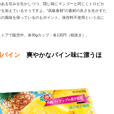
のある甘みを生かしつつ、隠し味にマンゴーと同じくトロピカ
を加えているそうですよ。“高級食材”の素材の良さを生かすた
来の風味を保っているのもポイント。保存料不使用という点に
アで販売中。各95gカップ・各135円（税抜き）。
縄パイン
爽やかなパイン味に漂うほ