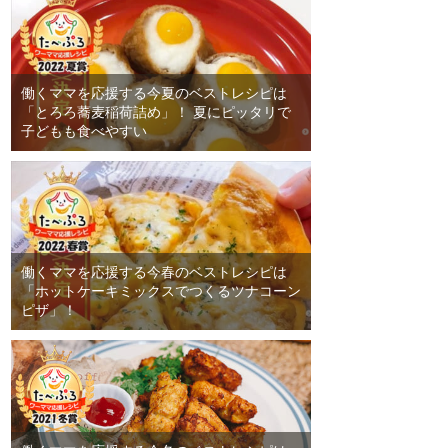
働くママを応援する今夏のベストレシピは
「とろろ蕎麦稲荷詰め」！ 夏にピッタリで
子どもも食べやすい
働くママを応援する今春のベストレシピは
「ホットケーキミックスでつくるツナコーン
ピザ」！