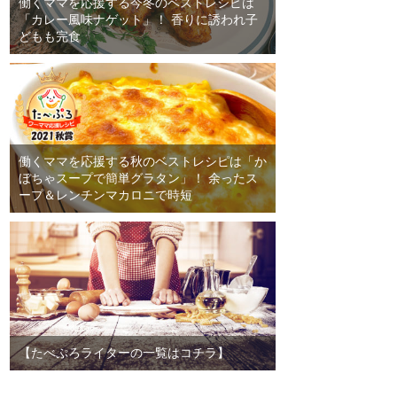
働くママを応援する今冬のベストレシピは
「カレー風味ナゲット」！ 香りに誘われ子
どもも完食
働くママを応援する秋のベストレシピは「か
ぼちゃスープで簡単グラタン」！ 余ったス
ープ＆レンチンマカロニで時短
【たべぷろライターの一覧はコチラ】