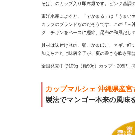
そば」のカップ入り即席麺です。ピンク基調の
東洋水産によると、「でかまる」は「うまい
カップのブランドなのだそうです。この「－
ク、チキンをベースに鰹節、昆布の和風だし
具材は味付け豚肉、卵、かまぼこ、ネギ、紅
加えられた七味唐辛子が、夏の暑さを吹き飛
全国発売中で109g（麺90g）カップ・205円
カップマルシェ 沖縄県産
製法でマンゴー本来の風味