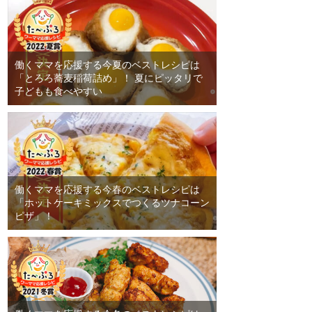
働くママを応援する今夏のベストレシピは
「とろろ蕎麦稲荷詰め」！ 夏にピッタリで
子どもも食べやすい
働くママを応援する今春のベストレシピは
「ホットケーキミックスでつくるツナコーン
ピザ」！