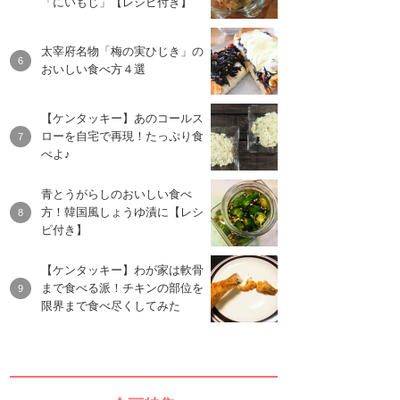
「にいもじ」【レシピ付き】
太宰府名物「梅の実ひじき」の
おいしい食べ方４選
【ケンタッキー】あのコールス
ローを自宅で再現！たっぷり食
べよ♪
青とうがらしのおいしい食べ
方！韓国風しょうゆ漬に【レシ
ピ付き】
【ケンタッキー】わが家は軟骨
まで食べる派！チキンの部位を
限界まで食べ尽くしてみた