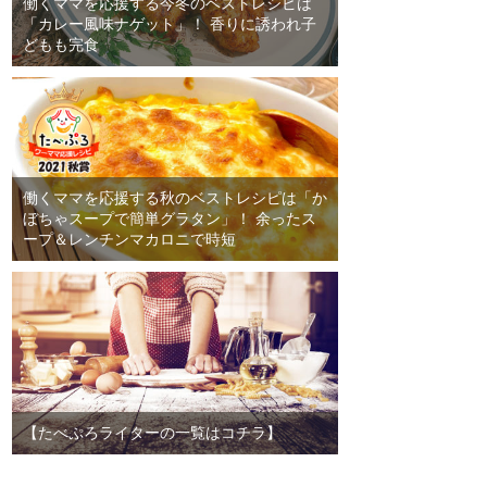
働くママを応援する今冬のベストレシピは
「カレー風味ナゲット」！ 香りに誘われ子
どもも完食
働くママを応援する秋のベストレシピは「か
ぼちゃスープで簡単グラタン」！ 余ったス
ープ＆レンチンマカロニで時短
【たべぷろライターの一覧はコチラ】