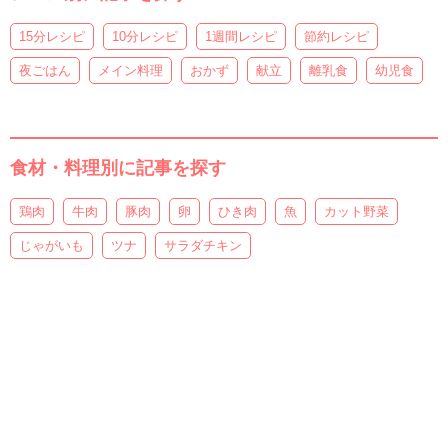
15分レシピ
10分レシピ
1週間レシピ
節約レシピ
夜ごはん
メイン料理
おかず
献立
離乳食
幼児食
食材・料理別に記事を探す
鶏肉
牛肉
豚肉
卵
ひき肉
魚
カット野菜
じゃがいも
ツナ
サラダチキン