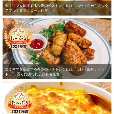
働くママを応援する今春のベストレシピは「ホットケーキミック
スでつくるツナコーンピザ」！
働くママを応援する今冬のベストレシピは「カレー風味ナゲッ
ト」！ 香りに誘われ子どもも完食