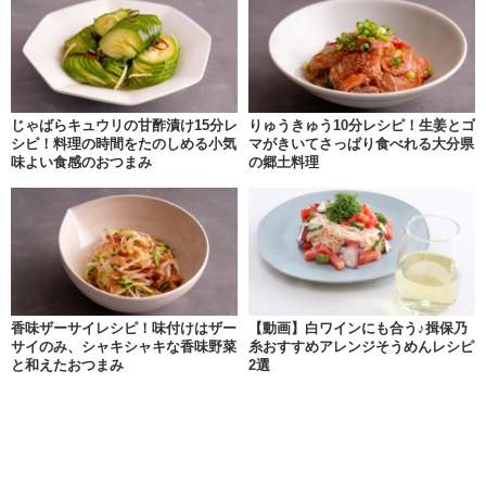
じゃばらキュウリの甘酢漬け15分レ
りゅうきゅう10分レシピ！生姜とゴ
シピ！料理の時間をたのしめる小気
マがきいてさっぱり食べれる大分県
味よい食感のおつまみ
の郷土料理
香味ザーサイレシピ！味付けはザー
【動画】白ワインにも合う♪揖保乃
サイのみ、シャキシャキな香味野菜
糸おすすめアレンジそうめんレシピ
と和えたおつまみ
2選