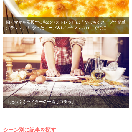
働くママを応援する秋のベストレシピは「かぼちゃスープで簡単
グラタン」！ 余ったスープ＆レンチンマカロニで時短
【たべぷろライターの一覧はコチラ】
シーン別に記事を探す