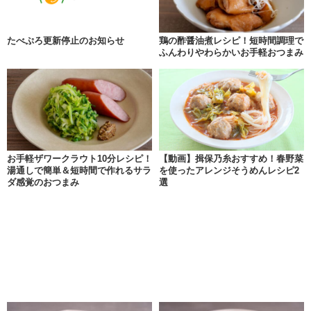
たべぷろ更新停止のお知らせ
鶏の酢醤油煮レシピ！短時間調理で
ふんわりやわらかいお手軽おつまみ
お手軽ザワークラウト10分レシピ！
【動画】揖保乃糸おすすめ！春野菜
湯通しで簡単＆短時間で作れるサラ
を使ったアレンジそうめんレシピ2
ダ感覚のおつまみ
選