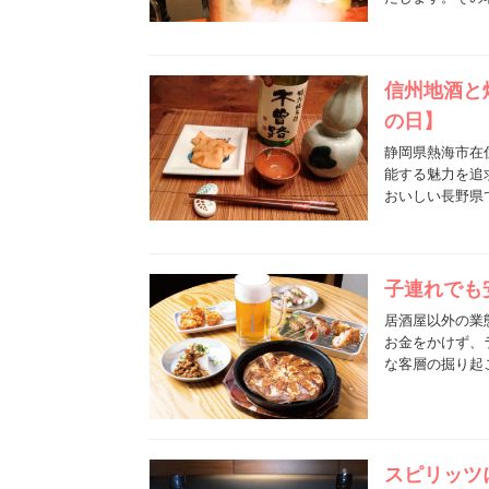
信州地酒と
の日】
静岡県熱海市在
能する魅力を追
おいしい長野県
子連れでも
居酒屋以外の業
お金をかけず、
な客層の掘り起
スピリッツ