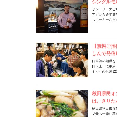
シングルモ
サントリースピ
ア」から通年商
スモーキーさと
【無料ご招待
しんで発信
日本酒の知識を深
日（土）に東京
すぐりのお酒1
秋田県民オ
は、きりた
秋田県秋田市在
父母も一緒に暮