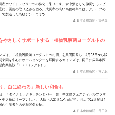
国産ホワイトスピリッツの強化に乗り出す。食中酒として伸長するスピ
景に、需要の取り込みを図る。成長率の高い高価格帯では、グループの
ーで製造した高級ジン・ウオツ…
日本食糧新聞・電子版
をやさしくサポートする「植物乳酸菌ヨーグルトの
ンズは、「植物乳酸菌ヨーグルトのお酒」を共同開発し、4月28日から販
関東圏を中心にホームセンターを展開するカインズは、同日に広島市西
型商業施設「LECT（レクト）」…
日本食糧新聞・電子版
り、白に終わる」新しい和食も
7日、「ダイナミックキッチン＆バー 響 中之島フェスティバルプラザ
区中之島にオープンした。 大阪への出店は今回が初。同店で12店舗目と
国の生産者との信頼関係を結…
日本食糧新聞・電子版