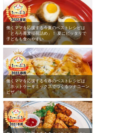
働くママを応援する今夏のベストレシピは
「とろろ蕎麦稲荷詰め」！ 夏にピッタリで
子どもも食べやすい
働くママを応援する今春のベストレシピは
「ホットケーキミックスでつくるツナコーン
ピザ」！