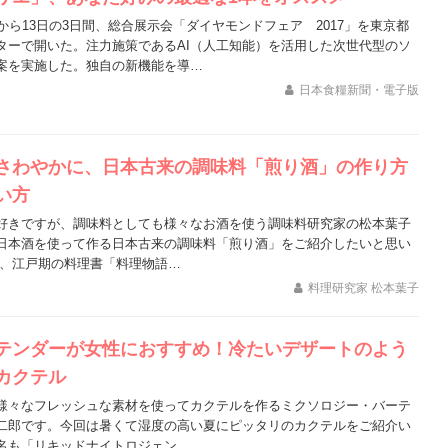
から13日の3日間、総合展示会「ダイヤモンドフェア 2017」を東京都
ターで開いた。注力施策であるAI（人工知能）を活用した次世代型のソ
案を実施した。独自の新機能を導…
日本食糧新聞・電子版
さわやかに、日本古来の調味料「煎り酒」の作り方
い方
好きですが、調味料としても様々なお酒を使う調味料研究家の松本葉子
日本酒を使って作る日本古来の調味料「煎り酒」をご紹介したいと思い
は、江戸期の料理書「料理物語…
料理研究家 松本葉子
テンダーが女性におすすめ！冷たいデザートのよう
カクテル
様々なフレッシュな素材を使ってカクテルを作るミクソロジー・バーテ
二郎です。今回は暑くて湿度の高い夏にピッタリのカクテルをご紹介い
名も「リキッドナイトロジェン…