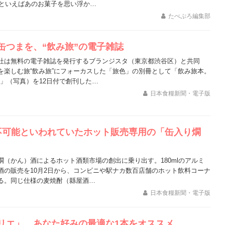
日といえばあのお菓子を思い浮か…
たべぷろ編集部
缶つまを、“飲み旅”の電子雑誌
社は無料の電子雑誌を発行するブランジスタ（東京都渋谷区）と共同
を楽しむ旅“飲み旅”にフォーカスした「旅色」の別冊として「飲み旅本。
y 旅色」（写真）を12日付で創刊した…
日本食糧新聞・電子版
不可能といわれていたホット販売専用の「缶入り燗
燗（かん）酒によるホット酒類市場の創出に乗り出す。180mlのアルミ
酒の販売を10月2日から、コンビニや駅ナカ数百店舗のホット飲料コーナ
る。同じ仕様の麦焼酎（縣屋酒…
日本食糧新聞・電子版
ムリエ」、あなた好みの最適な1本をオススメ