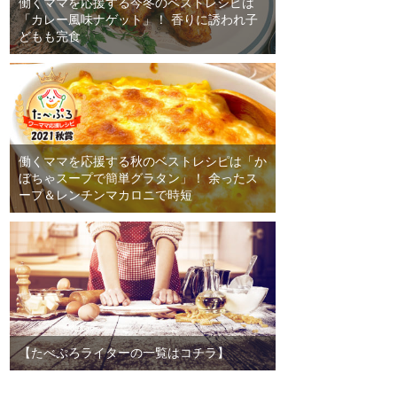
働くママを応援する今冬のベストレシピは
「カレー風味ナゲット」！ 香りに誘われ子
どもも完食
働くママを応援する秋のベストレシピは「か
ぼちゃスープで簡単グラタン」！ 余ったス
ープ＆レンチンマカロニで時短
【たべぷろライターの一覧はコチラ】