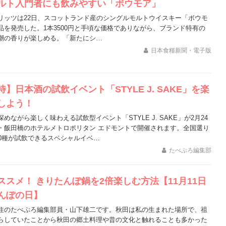
ルト入門者にも飲みやすい「ボウモア」
リッツは22日、スコットランド産のシングルモルトウイスキー「ボウモ
品を発売した。1本3500円と手頃な価格でありながら、ブランド特有の
潮の香りが楽しめる。「新たにシ…
日本食糧新聞・電子版
】日本酒の試飲イベント「STYLE J. SAKE」を楽
しよう！
めながら楽しく味わえる試飲型イベント「STYLE J. SAKE」が2月24
・飯田橋のホテルメトロポリタン エドモントで開催されます。全国選り
20種が試飲できるスペシャルイベ…
たべぷろ編集部
ススメ！ きりたんぽ鍋を2倍楽しむ方法【11月11日
んぽの日】
住のたべぷろ編集部員・山下雄二です。秋田は私の生まれた場所で、祖
らしていたことから秋田の郷土料理や昔の文化と触れることも多かった