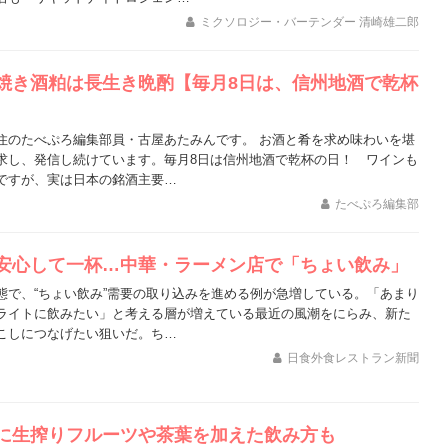
ミクソロジー・バーテンダー 清崎雄二郎
焼き酒粕は長生き晩酌【毎月8日は、信州地酒で乾杯
住のたべぷろ編集部員・古屋あたみんです。 お酒と肴を求め味わいを堪
求し、発信し続けています。毎月8日は信州地酒で乾杯の日！ ワインも
ですが、実は日本の銘酒主要…
たべぷろ編集部
安心して一杯…中華・ラーメン店で「ちょい飲み」
態で、“ちょい飲み”需要の取り込みを進める例が急増している。「あまり
ライトに飲みたい」と考える層が増えている最近の風潮をにらみ、新た
こしにつなげたい狙いだ。ち…
日食外食レストラン新聞
に生搾りフルーツや茶葉を加えた飲み方も