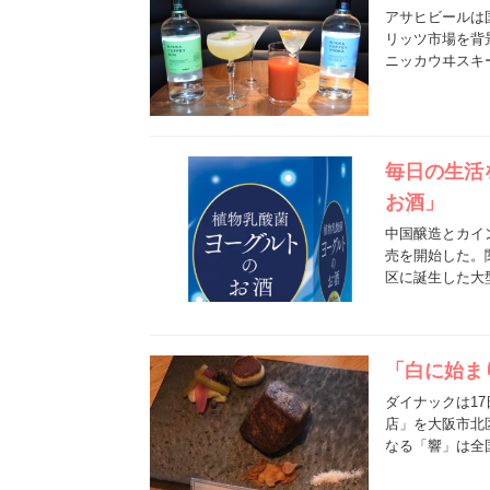
アサヒビールは
リッツ市場を背
ニッカウヰスキ
毎日の生活
お酒」
中国醸造とカイ
売を開始した。
区に誕生した大
「白に始ま
ダイナックは1
店」を大阪市北
なる「響」は全