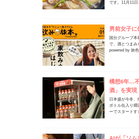
です。11月11
男前女子に
国分グループ本
で、酒とつまみ
powered b
構想6年…
酒」を実現
日本盛が今冬、
ボトル缶入り燗
ーでスタートす
AIが「ソ