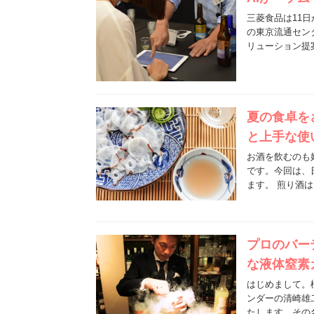
三菱食品は11日
の東京流通セン
リューション提
夏の食卓を
と上手な使
お酒を飲むのも
です。今回は、
ます。 煎り酒
プロのバー
な液体窒素
はじめまして。
ンダーの清崎雄
たします。その