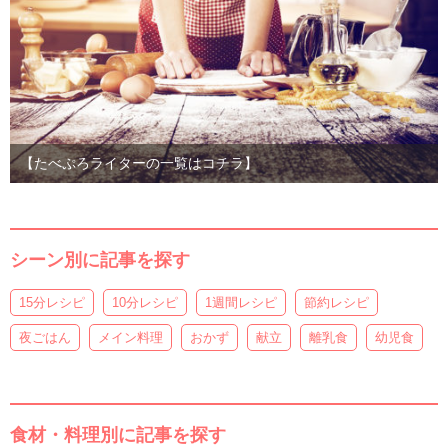
【たべぷろライターの一覧はコチラ】
シーン別に記事を探す
15分レシピ
10分レシピ
1週間レシピ
節約レシピ
夜ごはん
メイン料理
おかず
献立
離乳食
幼児食
食材・料理別に記事を探す