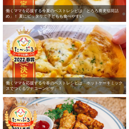
働くママを応援する今夏のベストレシピは「とろろ蕎麦稲荷詰
め」！ 夏にピッタリで子どもも食べやすい
働くママを応援する今春のベストレシピは「ホットケーキミック
スでつくるツナコーンピザ」！