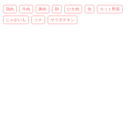
鶏肉
牛肉
豚肉
卵
ひき肉
魚
カット野菜
じゃがいも
ツナ
サラダチキン