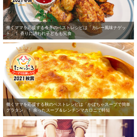
働くママを応援する今冬のベストレシピは「カレー風味ナゲッ
ト」！ 香りに誘われ子どもも完食
働くママを応援する秋のベストレシピは「かぼちゃスープで簡単
グラタン」！ 余ったスープ＆レンチンマカロニで時短