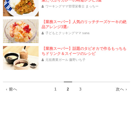
菜たっぷりカレーの時短レシピ3選
ワーキングママ管理栄養士 まっちー
【業務スーパー】人気のリッチチーズケーキの絶
品アレンジ3選♪
子どもとクッキングママ sana
【業務スーパー】話題のタピオカで作るもっちも
ちドリンク＆スイーツのレシピ
元祖農業ガール 藤野いち子
‹ 前へ
1
2
3
次へ ›