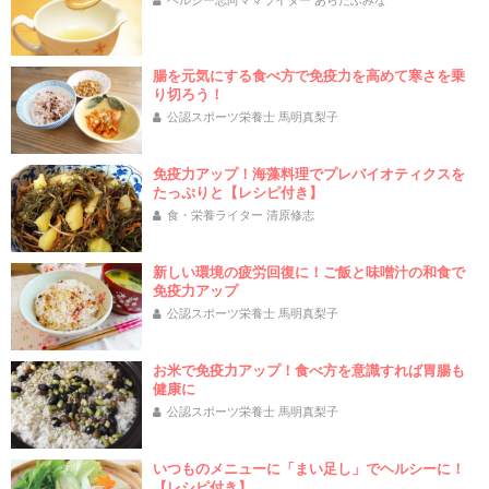
ヘルシー志向ママライター あらたふみな
腸を元気にする食べ方で免疫力を高めて寒さを乗
り切ろう！
公認スポーツ栄養士 馬明真梨子
免疫力アップ！海藻料理でプレバイオティクスを
たっぷりと【レシピ付き】
食・栄養ライター 清原修志
新しい環境の疲労回復に！ご飯と味噌汁の和食で
免疫力アップ
公認スポーツ栄養士 馬明真梨子
お米で免疫力アップ！食べ方を意識すれば胃腸も
健康に
公認スポーツ栄養士 馬明真梨子
いつものメニューに「まい足し」でヘルシーに！
【レシピ付き】