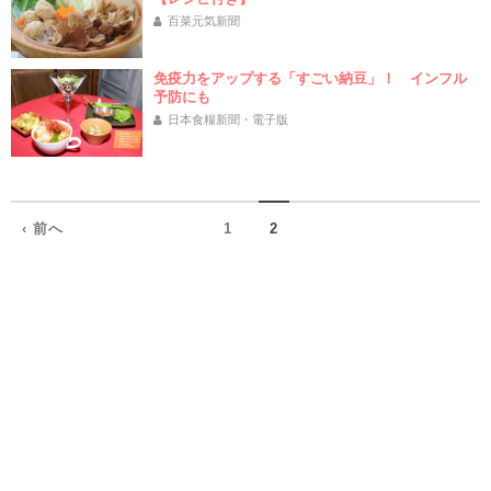
百菜元気新聞
免疫力をアップする「すごい納豆」！ インフル
予防にも
日本食糧新聞・電子版
‹ 前へ
1
2