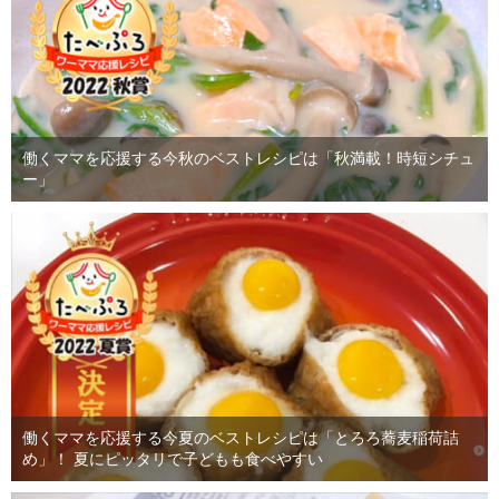
働くママを応援する今秋のベストレシピは「秋満載！時短シチュ
ー」
働くママを応援する今夏のベストレシピは「とろろ蕎麦稲荷詰
め」！ 夏にピッタリで子どもも食べやすい