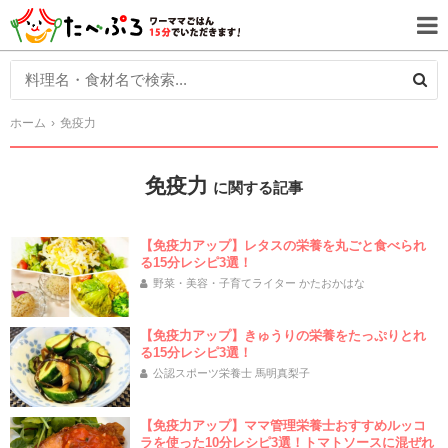
ホーム
免疫力
免疫力
に関する記事
【免疫力アップ】レタスの栄養を丸ごと食べられ
る15分レシピ3選！
野菜・美容・子育てライター かたおかはな
【免疫力アップ】きゅうりの栄養をたっぷりとれ
る15分レシピ3選！
公認スポーツ栄養士 馬明真梨子
【免疫力アップ】ママ管理栄養士おすすめルッコ
ラを使った10分レシピ3選！トマトソースに混ぜれ