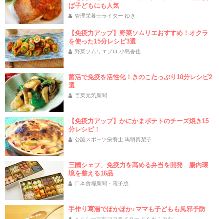
ば子どもにも人気
管理栄養士ライター ゆき
【免疫力アップ】野菜ソムリエおすすめ！オクラ
を使った15分レシピ3選
野菜ソムリエプロ 小島香住
菌活で免疫を活性化！きのこたっぷり10分レシピ2
選
百菜元気新聞
【免疫力アップ】かにかまポテトのチーズ焼き15
分レシピ！
公認スポーツ栄養士 馬明真梨子
三國シェフ、免疫力を高める弁当を開発 腸内環
境を整える16品
日本食糧新聞・電子版
手作り葛湯でぽかぽか♪ママも子どもも風邪予防