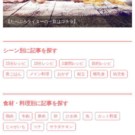
【たべぷろライターの一覧はコチラ】
シーン別に記事を探す
15分レシピ
10分レシピ
1週間レシピ
節約レシピ
夜ごはん
メイン料理
おかず
献立
離乳食
幼児食
食材・料理別に記事を探す
鶏肉
牛肉
豚肉
卵
ひき肉
魚
カット野菜
じゃがいも
ツナ
サラダチキン