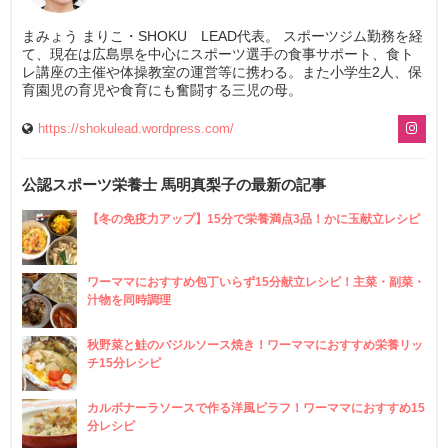
まみょう まりこ・SHOKU LEAD代表。 スポーツジム勤務を経
て、現在は広島県を中心にスポーツ選手の食事サポート、食ト
レ講座の主催や体操教室の運営等に携わる。また小学生2人、保
育園児の育児や食育にも奮闘する三児の母。
https://shokulead.wordpress.com/
公認スポーツ栄養士 馬明真梨子の最新の記事
【冬の免疫力アップ】15分で栄養満点3品！かに玉献立レシピ
ワーママにおすすめ包丁いらず15分献立レシピ！主菜・副菜・
汁物を同時調理
秋野菜と鮭のバジルソース焼き！ワーママにおすすめ栄養リッ
チ15分レシピ
カルボナーラソースで作る洋風ピラフ！ワーママにおすすめ15
分レシピ