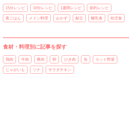
15分レシピ
10分レシピ
1週間レシピ
節約レシピ
夜ごはん
メイン料理
おかず
献立
離乳食
幼児食
食材・料理別に記事を探す
鶏肉
牛肉
豚肉
卵
ひき肉
魚
カット野菜
じゃがいも
ツナ
サラダチキン