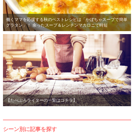
働くママを応援する秋のベストレシピは「かぼちゃスープで簡単
グラタン」！ 余ったスープ＆レンチンマカロニで時短
【たべぷろライターの一覧はコチラ】
シーン別に記事を探す