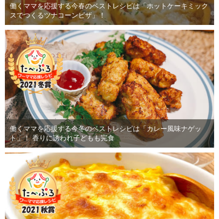
働くママを応援する今春のベストレシピは「ホットケーキミック
スでつくるツナコーンピザ」！
働くママを応援する今冬のベストレシピは「カレー風味ナゲッ
ト」！ 香りに誘われ子どもも完食