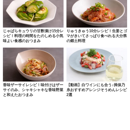
じゃばらキュウリの甘酢漬け15分レ
りゅうきゅう10分レシピ！生姜とゴ
シピ！料理の時間をたのしめる小気
マがきいてさっぱり食べれる大分県
味よい食感のおつまみ
の郷土料理
香味ザーサイレシピ！味付けはザー
【動画】白ワインにも合う♪揖保乃
サイのみ、シャキシャキな香味野菜
糸おすすめアレンジそうめんレシピ
と和えたおつまみ
2選