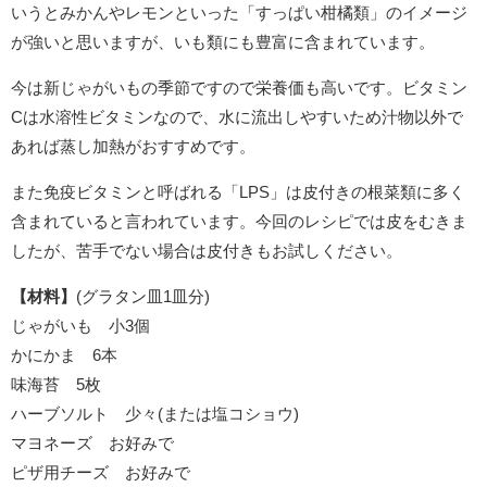
いうとみかんやレモンといった「すっぱい柑橘類」のイメージ
が強いと思いますが、いも類にも豊富に含まれています。
今は新じゃがいもの季節ですので栄養価も高いです。ビタミン
Cは水溶性ビタミンなので、水に流出しやすいため汁物以外で
あれば蒸し加熱がおすすめです。
また免疫ビタミンと呼ばれる「LPS」は皮付きの根菜類に多く
含まれていると言われています。今回のレシピでは皮をむきま
したが、苦手でない場合は皮付きもお試しください。
【材料】
(グラタン皿1皿分)
じゃがいも 小3個
かにかま 6本
味海苔 5枚
ハーブソルト 少々(または塩コショウ)
マヨネーズ お好みで
ピザ用チーズ お好みで