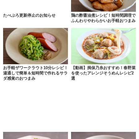
たべぷろ更新停止のお知らせ
鶏の酢醤油煮レシピ！短時間調理で
ふんわりやわらかいお手軽おつまみ
お手軽ザワークラウト10分レシピ！
【動画】揖保乃糸おすすめ！春野菜
湯通しで簡単＆短時間で作れるサラ
を使ったアレンジそうめんレシピ2
ダ感覚のおつまみ
選