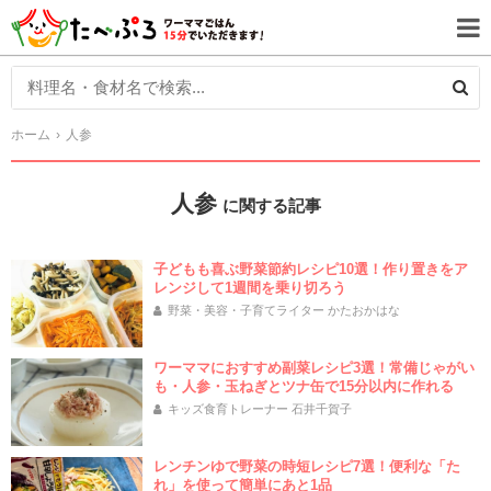
ホーム
人参
人参
に関する記事
子どもも喜ぶ野菜節約レシピ10選！作り置きをア
レンジして1週間を乗り切ろう
野菜・美容・子育てライター かたおかはな
ワーママにおすすめ副菜レシピ3選！常備じゃがい
も・人参・玉ねぎとツナ缶で15分以内に作れる
キッズ食育トレーナー 石井千賀子
レンチンゆで野菜の時短レシピ7選！便利な「た
れ」を使って簡単にあと1品