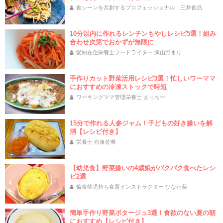
食シーンを共創するプロフェッショナル 三井食品
10分以内に作れるレンチンもやしレシピ5選！組み
合わせ次第でおかずが無限に
愛知在住栄養士フードライター 瀬山野まり
手作りカット野菜活用レシピ3選！忙しいワーママ
におすすめの冷凍ストックで時短
ワーキングママ管理栄養士 まっちー
15分で作れる人参ジャム！子どもの好き嫌いを解
消【レシピ付き】
栄養士 有泉佐希
【幼児食】野菜嫌いの4歳娘がパクパク食べたレシ
ピ2選
偏食幼児持ち食育インストラクター ひなた葵
簡単手作り野菜ポタージュ3選！食欲のない夏の朝
におすすめ【レシピ付き】