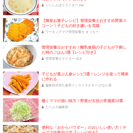
くいしんぼうライター ma-
【簡単お菓子レシピ】管理栄養士おすすめ野菜ス
コーン！子どもの好き嫌いを克服
ワーキングママ管理栄養士 まっちー
管理栄養士おすすめ！離乳食期の子どもが下痢し
た時のごはん3選【レシピ付き】
管理栄養士ライター ゆき
子どもが喜ぶ人参レシピ3選！レンジを使って簡単
に作れる
偏食幼児持ち食育インストラクター ひなた葵
働くママの強い味方！野菜が主役の常備菜10選
たべぷろ編集部
便利な「おからパウダー」のおいしい使い方！チ
ーズで洋風卯の花【レシピ付き】