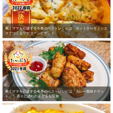
働くママを応援する今春のベストレシピは「ホットケーキミック
スでつくるツナコーンピザ」！
働くママを応援する今冬のベストレシピは「カレー風味ナゲッ
ト」！ 香りに誘われ子どもも完食