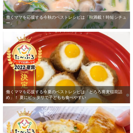
働くママを応援する今秋のベストレシピは「秋満載！時短シチュ
ー」
働くママを応援する今夏のベストレシピは「とろろ蕎麦稲荷詰
め」！ 夏にピッタリで子どもも食べやすい