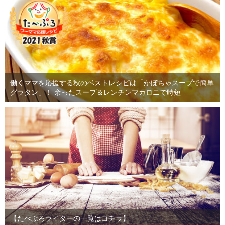
働くママを応援する秋のベストレシピは「かぼちゃスープで簡単
グラタン」！ 余ったスープ＆レンチンマカロニで時短
【たべぷろライターの一覧はコチラ】