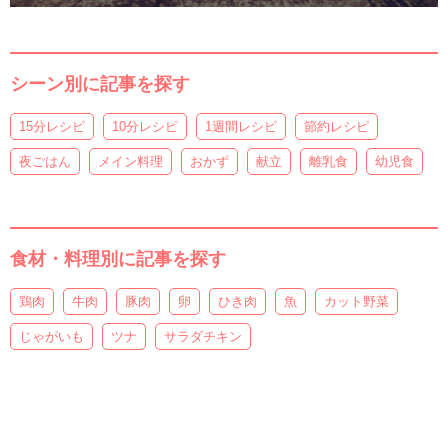
シーン別に記事を探す
15分レシピ
10分レシピ
1週間レシピ
節約レシピ
夜ごはん
メイン料理
おかず
献立
離乳食
幼児食
食材・料理別に記事を探す
鶏肉
牛肉
豚肉
卵
ひき肉
魚
カット野菜
じゃがいも
ツナ
サラダチキン