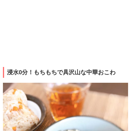
浸水0分！もちもちで具沢山な中華おこわ