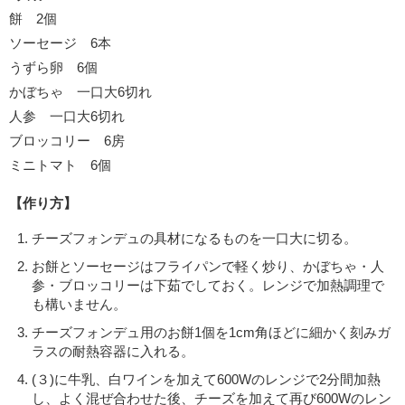
餅 2個
ソーセージ 6本
うずら卵 6個
かぼちゃ 一口大6切れ
人参 一口大6切れ
ブロッコリー 6房
ミニトマト 6個
【作り方】
チーズフォンデュの具材になるものを一口大に切る。
お餅とソーセージはフライパンで軽く炒り、かぼちゃ・人
参・ブロッコリーは下茹でしておく。レンジで加熱調理で
も構いません。
チーズフォンデュ用のお餅1個を1cm角ほどに細かく刻みガ
ラスの耐熱容器に入れる。
(３)に牛乳、白ワインを加えて600Wのレンジで2分間加熱
し、よく混ぜ合わせた後、チーズを加えて再び600Wのレン