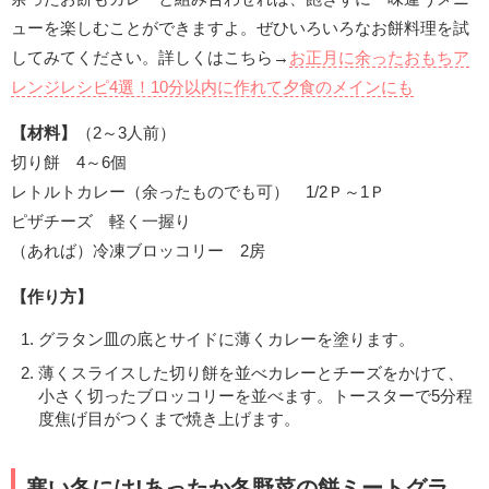
ューを楽しむことができますよ。ぜひいろいろなお餅料理を試
してみてください。詳しくはこちら→
お正月に余ったおもちア
レンジレシピ4選！10分以内に作れて夕食のメインにも
【材料】
（2～3人前）
切り餅 4～6個
レトルトカレー（余ったものでも可） 1/2Ｐ～1Ｐ
ピザチーズ 軽く一握り
（あれば）冷凍ブロッコリー 2房
【作り方】
グラタン皿の底とサイドに薄くカレーを塗ります。
薄くスライスした切り餅を並べカレーとチーズをかけて、
小さく切ったブロッコリーを並べます。トースターで5分程
度焦げ目がつくまで焼き上げます。
寒い冬には!あったか冬野菜の餅ミートグラ