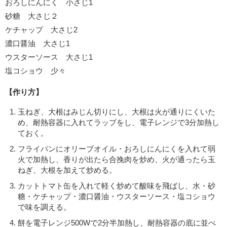
おろしにんにく 小さじ1
砂糖 大さじ２
ケチャップ 大さじ2
濃口醤油 大さじ1
ウスターソース 大さじ1
塩コショウ 少々
【作り方】
玉ねぎ、大根はみじん切りにし、大根は火が通りにくいた
め、耐熱容器に入れてラップをし、電子レンジで3分加熱し
ておく。
フライパンにオリーブオイル・おろしにんにくを入れて弱
火で加熱し、香りが出たら合挽肉を炒め、火が通ったら玉
ねぎ、大根を加えて炒める。
カットトマト缶を入れて軽く炒めて酸味を飛ばし、水・砂
糖・ケチャップ・濃口醤油・ウスターソース・塩コショウ
で味を調える。
餅を電子レンジ500Wで2分半加熱し、耐熱容器の底に並べ