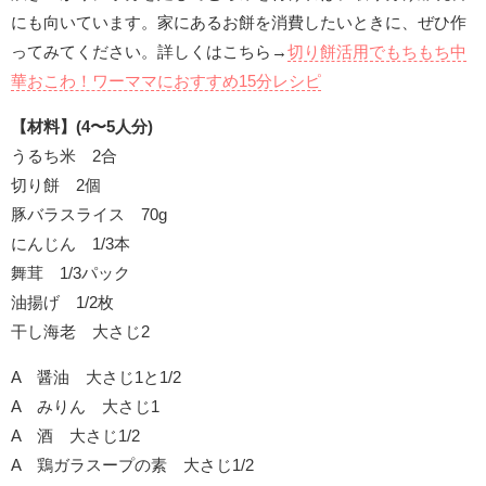
にも向いています。家にあるお餅を消費したいときに、ぜひ作
ってみてください。詳しくはこちら→
切り餅活用でもちもち中
華おこわ！ワーママにおすすめ15分レシピ
【材料】(4〜5人分)
うるち米 2合
切り餅 2個
豚バラスライス 70g
にんじん 1/3本
舞茸 1/3パック
油揚げ 1/2枚
干し海老 大さじ2
A 醤油 大さじ1と1/2
A みりん 大さじ1
A 酒 大さじ1/2
A 鶏ガラスープの素 大さじ1/2