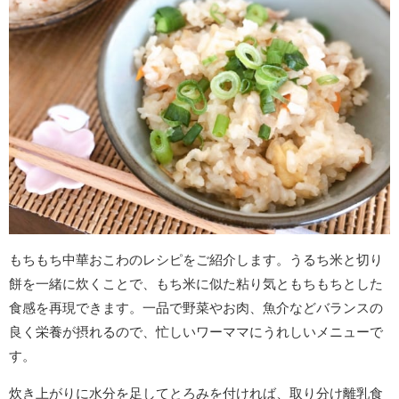
もちもち中華おこわのレシピをご紹介します。うるち米と切り
餅を一緒に炊くことで、もち米に似た粘り気ともちもちとした
食感を再現できます。一品で野菜やお肉、魚介などバランスの
良く栄養が摂れるので、忙しいワーママにうれしいメニューで
す。
炊き上がりに水分を足してとろみを付ければ、取り分け離乳食