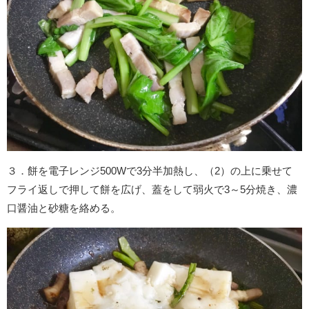
３．餅を電子レンジ500Wで3分半加熱し、（2）の上に乗せて
フライ返しで押して餅を広げ、蓋をして弱火で3～5分焼き、濃
口醤油と砂糖を絡める。