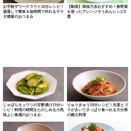
お手軽ザワークラウト10分レシピ！
【動画】揖保乃糸おすすめ！春野菜
湯通しで簡単＆短時間で作れるサラ
を使ったアレンジそうめんレシピ2
ダ感覚のおつまみ
選
じゃばらキュウリの甘酢漬け15分レ
りゅうきゅう10分レシピ！生姜とゴ
シピ！料理の時間をたのしめる小気
マがきいてさっぱり食べれる大分県
味よい食感のおつまみ
の郷土料理