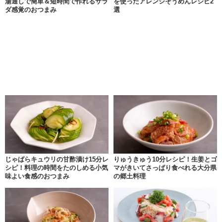
湯通しで簡単＆短時間で作れるサラ
を使ったアレンジそうめんレシピ2
ダ感覚のおつまみ
選
じゃばらキュウリの甘酢漬け15分レ
りゅうきゅう10分レシピ！生姜とゴ
シピ！料理の時間をたのしめる小気
マがきいてさっぱり食べれる大分県
味よい食感のおつまみ
の郷土料理