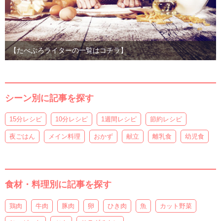
【たべぷろライターの一覧はコチラ】
シーン別に記事を探す
15分レシピ
10分レシピ
1週間レシピ
節約レシピ
夜ごはん
メイン料理
おかず
献立
離乳食
幼児食
食材・料理別に記事を探す
鶏肉
牛肉
豚肉
卵
ひき肉
魚
カット野菜