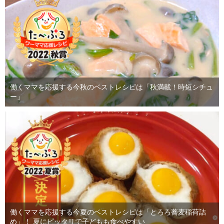
働くママを応援する今秋のベストレシピは「秋満載！時短シチュ
ー」
働くママを応援する今夏のベストレシピは「とろろ蕎麦稲荷詰
め」！ 夏にピッタリで子どもも食べやすい