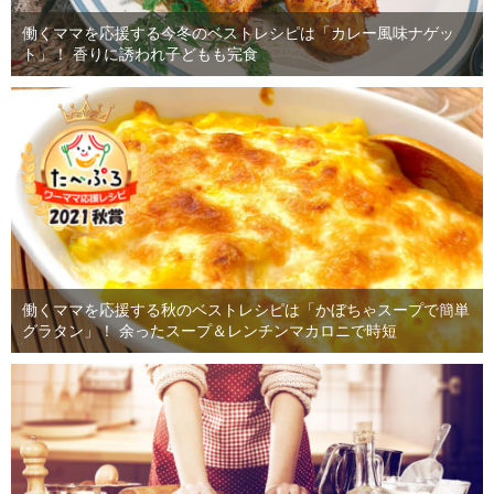
働くママを応援する今冬のベストレシピは「カレー風味ナゲッ
ト」！ 香りに誘われ子どもも完食
働くママを応援する秋のベストレシピは「かぼちゃスープで簡単
グラタン」！ 余ったスープ＆レンチンマカロニで時短