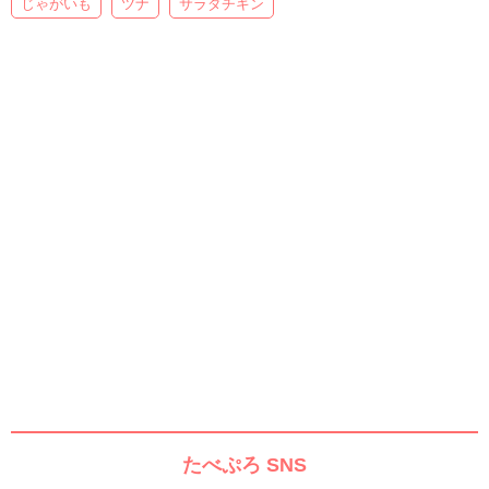
じゃがいも
ツナ
サラダチキン
たべぷろ SNS