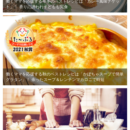
働くママを応援する今冬のベストレシピは「カレー風味ナゲッ
ト」！ 香りに誘われ子どもも完食
働くママを応援する秋のベストレシピは「かぼちゃスープで簡単
グラタン」！ 余ったスープ＆レンチンマカロニで時短