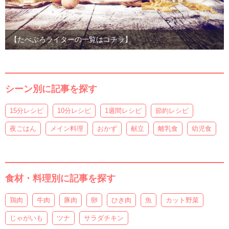
【たべぷろライターの一覧はコチラ】
シーン別に記事を探す
15分レシピ
10分レシピ
1週間レシピ
節約レシピ
夜ごはん
メイン料理
おかず
献立
離乳食
幼児食
食材・料理別に記事を探す
鶏肉
牛肉
豚肉
卵
ひき肉
魚
カット野菜
じゃがいも
ツナ
サラダチキン