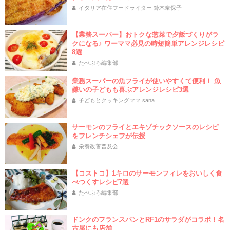
イタリア在住フードライター 鈴木奈保子
【業務スーパー】おトクな惣菜で夕飯づくりがラ
クになる♪ ワーママ必見の時短簡単アレンジレシピ
8選
たべぷろ編集部
業務スーパーの魚フライが使いやすくて便利！ 魚
嫌いの子どもも喜ぶアレンジレシピ3選
子どもとクッキングママ sana
サーモンのフライとエキゾチックソースのレシピ
をフレンチシェフが伝授
栄養改善普及会
【コストコ】1キロのサーモンフィレをおいしく食
べつくすレシピ7選
たべぷろ編集部
ドンクのフランスパンとRF1のサラダがコラボ！名
古屋にも店舗