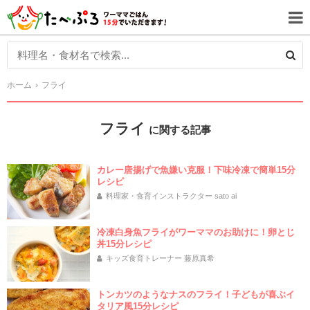
ホーム
フライ
フライ
に関する記事
カレー唐揚げで魚嫌い克服！下味冷凍で簡単15分
レシピ
料理家・食育インストラクター sato ai
冷凍白身魚フライがワーママのお助けに！卵とじ
丼15分レシピ
キッズ食育トレーナー 藤原真希
トンカツのようなナスのフライ！子どもが喜ぶイ
タリア風15分レシピ