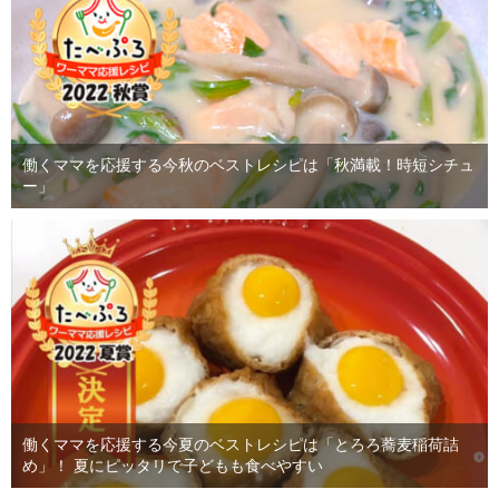
働くママを応援する今秋のベストレシピは「秋満載！時短シチュ
ー」
働くママを応援する今夏のベストレシピは「とろろ蕎麦稲荷詰
め」！ 夏にピッタリで子どもも食べやすい