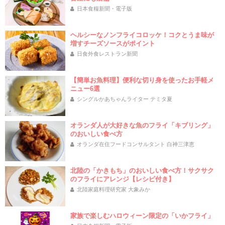
日本食糧新聞・電子版
ヘルシーなノンフライコロッケ！コクとうま味が
増すチーズソースがポイント
日食外食レストラン新聞
【簡単お魚料理】便利な切り身を使ったお手軽メ
ニュー6選
シングルかあちゃんライター テミタ夏
オランダ人が大好きな魚のフライ「キブリング」
のおいしい食べ方
オランダ在住フードコンサルタント 白神三津恵
北陸の「かきもち」のおいしい食べ方！サクサク
のフライにアレンジ【レシピ付き】
北陸家庭料理研究家 大象みか
家族で楽しむハロウィーン限定の「いかフライ」