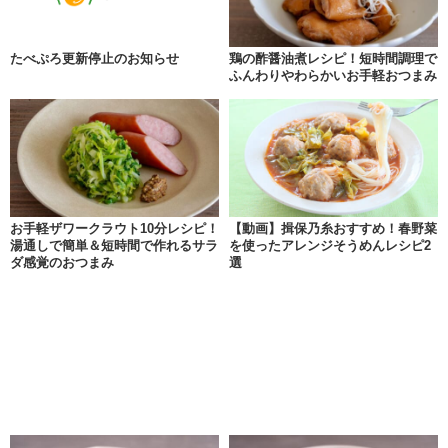
たべぷろ更新停止のお知らせ
鶏の酢醤油煮レシピ！短時間調理で
ふんわりやわらかいお手軽おつまみ
お手軽ザワークラウト10分レシピ！
【動画】揖保乃糸おすすめ！春野菜
湯通しで簡単＆短時間で作れるサラ
を使ったアレンジそうめんレシピ2
ダ感覚のおつまみ
選