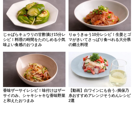
じゃばらキュウリの甘酢漬け15分レ
りゅうきゅう10分レシピ！生姜とゴ
シピ！料理の時間をたのしめる小気
マがきいてさっぱり食べれる大分県
味よい食感のおつまみ
の郷土料理
香味ザーサイレシピ！味付けはザー
【動画】白ワインにも合う♪揖保乃
サイのみ、シャキシャキな香味野菜
糸おすすめアレンジそうめんレシピ
と和えたおつまみ
2選