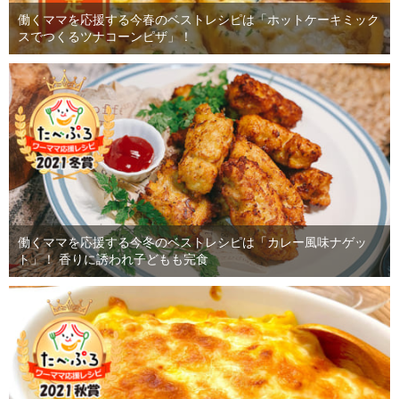
働くママを応援する今春のベストレシピは「ホットケーキミック
スでつくるツナコーンピザ」！
働くママを応援する今冬のベストレシピは「カレー風味ナゲッ
ト」！ 香りに誘われ子どもも完食