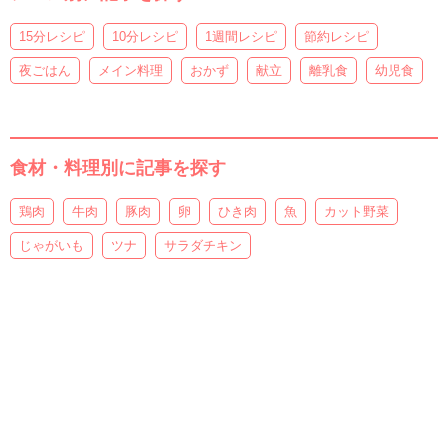
15分レシピ
10分レシピ
1週間レシピ
節約レシピ
夜ごはん
メイン料理
おかず
献立
離乳食
幼児食
食材・料理別に記事を探す
鶏肉
牛肉
豚肉
卵
ひき肉
魚
カット野菜
じゃがいも
ツナ
サラダチキン