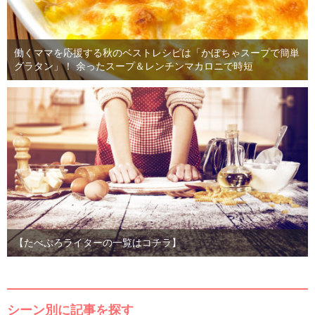
働くママを応援する秋のベストレシピは「かぼちゃスープで簡単
グラタン」！ 余ったスープ＆レンチンマカロニで時短
【たべぷろライターの一覧はコチラ】
シーン別に記事を探す