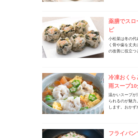
薬膳でスロ
ピ
小松菜は冬の代
く骨や歯を丈夫
の改善に役立つ
冷凍おくら
雨スープ1
温かいスープが
られるのが魅力
します。おかず
フライパン