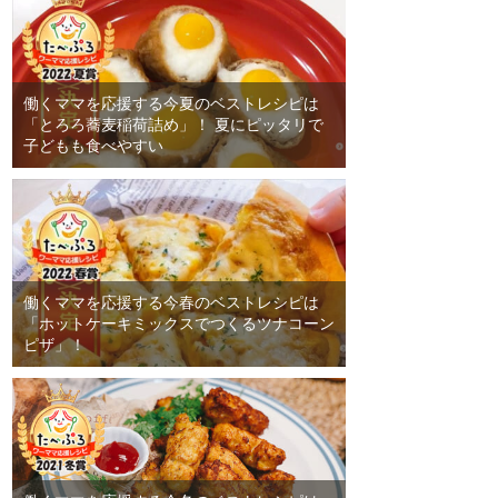
働くママを応援する今夏のベストレシピは
「とろろ蕎麦稲荷詰め」！ 夏にピッタリで
子どもも食べやすい
働くママを応援する今春のベストレシピは
「ホットケーキミックスでつくるツナコーン
ピザ」！