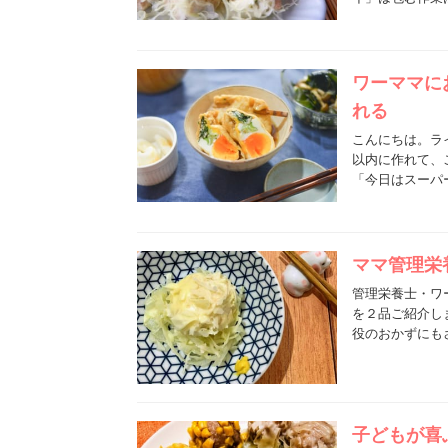
ワーママに
れる
こんにちは。ラ
以内に作れて、
「今日はスーパ
ママ管理栄
管理栄養士・ワー
を２品ご紹介し
役のおかずにも
子どもが喜