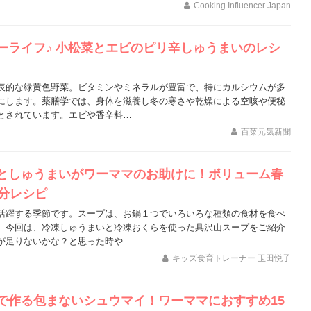
Cooking Influencer Japan
ーライフ♪ 小松菜とエビのピリ辛しゅうまいのレシ
表的な緑黄色野菜。ビタミンやミネラルが豊富で、特にカルシウムが多
にします。薬膳学では、身体を滋養し冬の寒さや乾燥による空咳や便秘
とされています。エビや香辛料…
百菜元気新聞
としゅうまいがワーママのお助けに！ボリューム春
0分レシピ
活躍する季節です。スープは、お鍋１つでいろいろな種類の食材を食べ
。今回は、冷凍しゅうまいと冷凍おくらを使った具沢山スープをご紹介
が足りないかな？と思った時や…
キッズ食育トレーナー 玉田悦子
で作る包まないシュウマイ！ワーママにおすすめ15