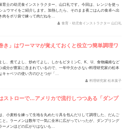
保育士の幼児食インストラクター、山口礼です。今回は、レンジを使っ
るシュウマイをご紹介します。加熱したら、そのまま夜ごはんの食卓へ出
き肉をポリ袋で練って肉だねを…
食育・幼児食インストラクター 山口礼
巻き」はワーママが覚えておくと役立つ簡単調理ワ
よし、煮てよし、炒めてよし。しかもビタミンC、K、U、食物繊維など
つ成分が豊富に含まれているので、一年中欠かさない料理研究家の松本
なキャベツの使い方のひとつが「…
料理研究家 松本葉子
はストローで…アメリカで流行しつつある「ダンプ
は、小麦粉を練って生地を丸めたり具を包んだりして調理した、だんご
こと。ラーメンは数年で一気に全米に広がっていったが、ダンプリング
ラーメンほどの広がりはないも…