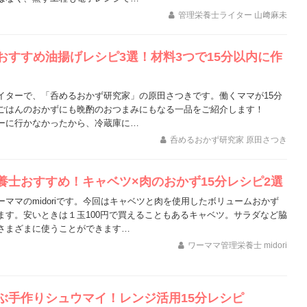
管理栄養士ライター 山﨑麻未
おすすめ油揚げレシピ3選！材料3つで15分以内に作
イターで、「呑めるおかず研究家」の原田さつきです。働くママが15分
ごはんのおかずにも晩酌のおつまみにもなる一品をご紹介します！
ーに行かなかったから、冷蔵庫に…
呑めるおかず研究家 原田さつき
養士おすすめ！キャベツ×肉のおかず15分レシピ2選
ママのmidoriです。今回はキャベツと肉を使用したボリュームおかず
ます。安いときは１玉100円で買えることもあるキャベツ。サラダなど脇
さまざまに使うことができます…
ワーママ管理栄養士 midori
ぶ手作りシュウマイ！レンジ活用15分レシピ