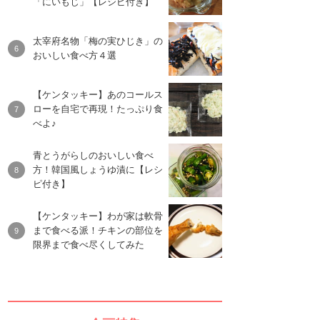
「にいもじ」【レシピ付き】
太宰府名物「梅の実ひじき」の
おいしい食べ方４選
【ケンタッキー】あのコールス
ローを自宅で再現！たっぷり食
べよ♪
青とうがらしのおいしい食べ
方！韓国風しょうゆ漬に【レシ
ピ付き】
【ケンタッキー】わが家は軟骨
まで食べる派！チキンの部位を
限界まで食べ尽くしてみた