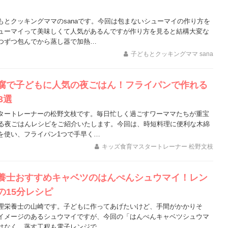
もとクッキングママのsanaです。今回は包まないシューマイの作り方を
ューマイって美味しくて人気があるんですが作り方を見ると結構大変な
つずつ包んでから蒸し器で加熱…
子どもとクッキングママ sana
腐で子どもに人気の夜ごはん！フライパンで作れる
3選
タートレーナーの松野文枝です。毎日忙しく過ごすワーママたちが重宝
れる夜ごはんレシピをご紹介いたします。今回は、時短料理に便利な木綿
を使い、フライパン1つで手早く…
キッズ食育マスタートレーナー 松野文枝
養士おすすめキャベツのはんぺんシュウマイ！レン
の15分レシピ
理栄養士の山崎です。子どもに作ってあげたいけど、手間がかかりそ
イメージのあるシュウマイですが、今回の「はんぺんキャベツシュウマ
はなく、蒸す工程も電子レンジで…