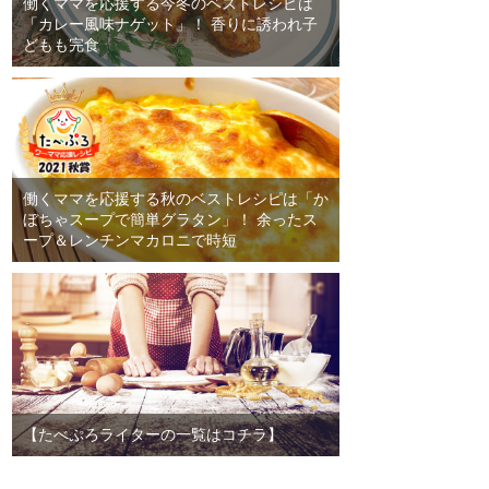
働くママを応援する今冬のベストレシピは
「カレー風味ナゲット」！ 香りに誘われ子
どもも完食
働くママを応援する秋のベストレシピは「か
ぼちゃスープで簡単グラタン」！ 余ったス
ープ＆レンチンマカロニで時短
【たべぷろライターの一覧はコチラ】