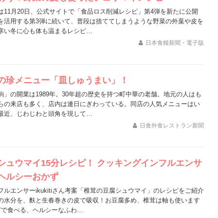
は11月20日、公式サイトで「食品ロス削減レシピ」第4弾を新たに公開
を活用する第3弾に続いて、普段は捨ててしまうような野菜の外葉や皮を
寒い冬に心も体も温まるレシピ…
日本食糧新聞・電子版
の珍メニュー「皿しゅうまい」！
駒」の開業は1989年。30年超の歴史を持つ町中華の老舗。地元の人はも
らの来店も多く、店内は連日にぎわっている。同店の人気メニューはい
最近、じわじわと頭角を現して…
日食外食レストラン新聞
シュウマイ15分レシピ！ クッキングインフルエンサ
ヘルシーおかず
ルエンサーikukitiさん考案「椎茸の豆腐シュウマイ」のレシピをご紹介
の水分を、麩と生春巻きの皮で吸収！お豆腐多め、椎茸は軸も使います
どで食べる、ヘルシーなふわ…