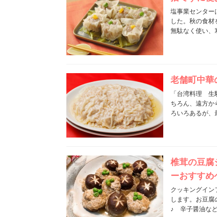
塩事業センター
した。秋の食材
無駄なく使い、
老舗町中華
「台湾料理 生
ちろん、遠方か
ろいろあるが、
椎茸の豆腐
ーおすすめ
クッキングインフ
します。お豆腐
♪ 辛子醤油な