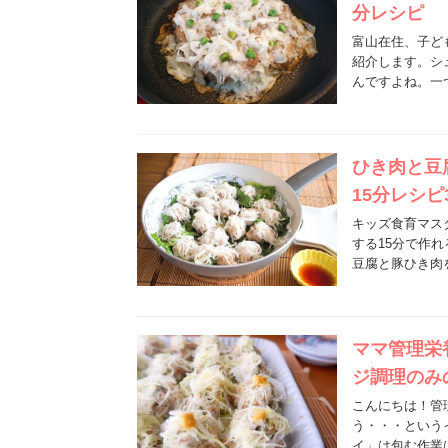
分レシピ
富山在住、子ど
紹介します。シ
んですよね。一
ひき肉と豆
15分レシピ
キッズ食育マス
する15分で作
豆腐と豚ひき肉
ママ管理栄
ジ調理のみ
こんにちは！管
う・・・という
イ」は包む作業