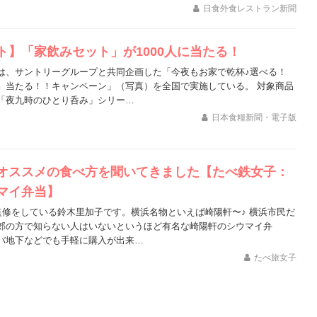
日食外食レストラン新聞
ト】「家飲みセット」が1000人に当たる！
は、サントリーグループと共同企画した「今夜もお家で乾杯♪選べる！
』当たる！！キャンペーン」（写真）を全国で実施している。 対象商品
「夜九時のひとり呑み」シリー…
日本食糧新聞・電子版
オススメの食べ方を聞いてきました【たべ鉄女子：
マイ弁当】
の監修をしている鈴木里加子です。横浜名物といえば崎陽軒〜♪ 横浜市民だ
郊の方で知らない人はいないというほど有名な崎陽軒のシウマイ弁
バ地下などでも手軽に購入が出来…
たべ旅女子