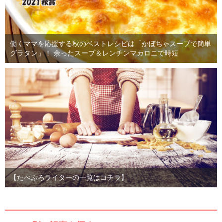
働くママを応援する秋のベストレシピは「かぼちゃスープで簡単
グラタン」！ 余ったスープ＆レンチンマカロニで時短
【たべぷろライターの一覧はコチラ】