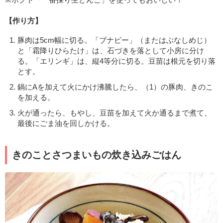
【作り方】
豚肉は5cm幅に切る。「ブナピー」（またはぶなしめじ）
と「霜降りひらたけ」は、石づきを落として小房に分け
る。「エリンギ」は、縦4等分に切る。豆苗は根元を切り落
とす。
鍋にAを加えて火にかけ沸騰したら、（1）の豚肉、きのこ
を加える。
火が通ったら、もやし、豆苗を加えて火か通るまで煮て、
最後にごま油を回しかける。
きのことさつまいもの炊き込みごはん