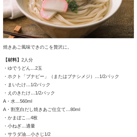
焼きあご風味できのこを贅沢に。
【材料】
2人分
・ゆでうどん…2玉
・ホクト「ブナピー」（またはブナシメジ）…1/2パック
・まいたけ…1/2パック
・えのきたけ…1/2パック
A・水…560ml
A・割烹白だし焼きあご仕立て…80ml
・かまぼこ…4枚
・小ねぎ…適量
・サラダ油…小さじ1/2