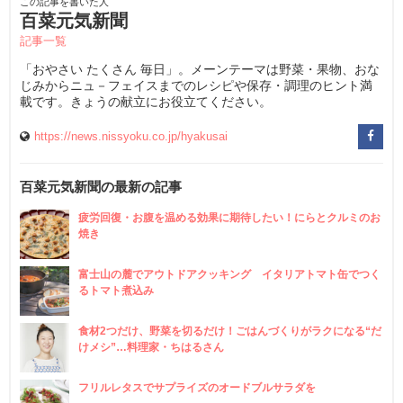
この記事を書いた人
百菜元気新聞
記事一覧
「おやさい たくさん 毎日」。メーンテーマは野菜・果物、おな
じみからニュ－フェイスまでのレシピや保存・調理のヒント満
載です。きょうの献立にお役立てください。
https://news.nissyoku.co.jp/hyakusai
百菜元気新聞の最新の記事
疲労回復・お腹を温める効果に期待したい！にらとクルミのお
焼き
富士山の麓でアウトドアクッキング イタリアトマト缶でつく
るトマト煮込み
食材2つだけ、野菜を切るだけ！ごはんづくりがラクになる“だ
けメシ”…料理家・ちはるさん
フリルレタスでサプライズのオードブルサラダを