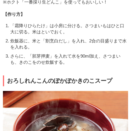
※ホクト「一番採り生どんこ」を使ってもおいしい！
【作り方】
「霜降りひらたけ」は小房に分ける。さつまいもはひと口
大に切る。米はといでおく。
炊飯器に、米と「割烹白だし」を入れ、2合の目盛りまで水
を入れる。
さらに、「胚芽押麦」を入れて水を90ml加え、さつまい
も、きのこをのせ炊飯する。
おろしれんこんのぽかぽかきのこスープ