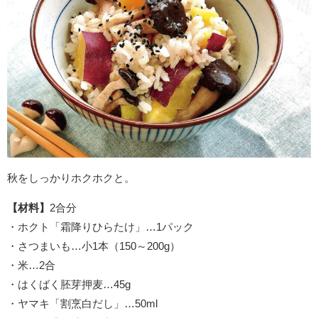
秋をしっかりホクホクと。
【材料】
2合分
・ホクト「霜降りひらたけ」…1パック
・さつまいも…小1本（150～200g）
・米…2合
・はくばく胚芽押麦…45g
・ヤマキ「割烹白だし」…50ml