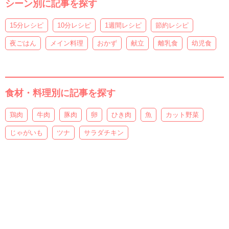
シーン別に記事を探す
15分レシピ
10分レシピ
1週間レシピ
節約レシピ
夜ごはん
メイン料理
おかず
献立
離乳食
幼児食
食材・料理別に記事を探す
鶏肉
牛肉
豚肉
卵
ひき肉
魚
カット野菜
じゃがいも
ツナ
サラダチキン