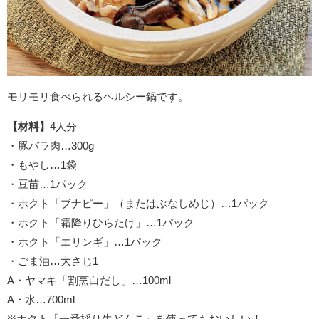
モリモリ食べられるヘルシー鍋です。
【材料】
4人分
・豚バラ肉…300g
・もやし…1袋
・豆苗…1パック
・ホクト「ブナピー」（またはぶなしめじ）…1パック
・ホクト「霜降りひらたけ」…1パック
・ホクト「エリンギ」…1パック
・ごま油…大さじ1
A・ヤマキ「割烹白だし」…100ml
A・水…700ml
※ホクト「一番採り生どんこ」を使ってもおいしい！