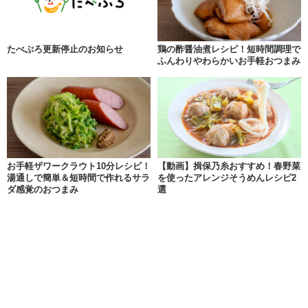
たべぷろ更新停止のお知らせ
鶏の酢醤油煮レシピ！短時間調理で
ふんわりやわらかいお手軽おつまみ
お手軽ザワークラウト10分レシピ！
【動画】揖保乃糸おすすめ！春野菜
湯通しで簡単＆短時間で作れるサラ
を使ったアレンジそうめんレシピ2
ダ感覚のおつまみ
選