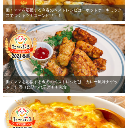
働くママを応援する今春のベストレシピは「ホットケーキミック
スでつくるツナコーンピザ」！
働くママを応援する今冬のベストレシピは「カレー風味ナゲッ
ト」！ 香りに誘われ子どもも完食