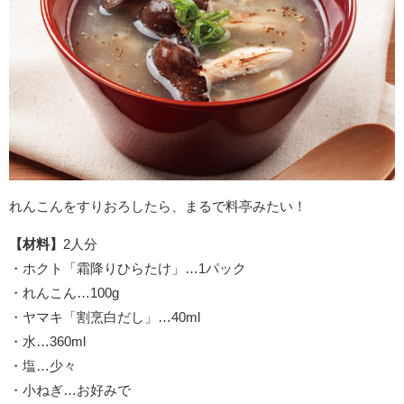
れんこんをすりおろしたら、まるで料亭みたい！
【材料】
2人分
・ホクト「霜降りひらたけ」…1パック
・れんこん…100g
・ヤマキ「割烹白だし」…40ml
・水…360ml
・塩…少々
・小ねぎ…お好みで