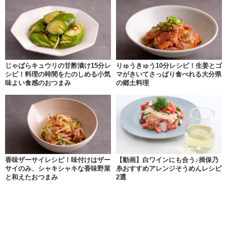
じゃばらキュウリの甘酢漬け15分レ
りゅうきゅう10分レシピ！生姜とゴ
シピ！料理の時間をたのしめる小気
マがきいてさっぱり食べれる大分県
味よい食感のおつまみ
の郷土料理
香味ザーサイレシピ！味付けはザー
【動画】白ワインにも合う♪揖保乃
サイのみ、シャキシャキな香味野菜
糸おすすめアレンジそうめんレシピ
と和えたおつまみ
2選