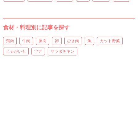
食材・料理別に記事を探す
鶏肉
牛肉
豚肉
卵
ひき肉
魚
カット野菜
じゃがいも
ツナ
サラダチキン