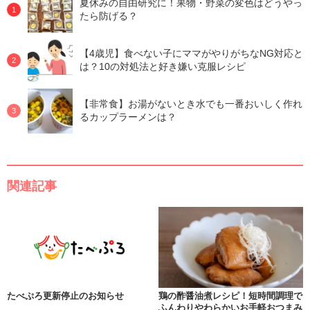
夏休みの自由研究に！果物・野菜の変色はどうやっ
たら防げる？
【4歳児】食べない子にママがやりがちなNG対応と
は？10の対処法と好き嫌い克服レシピ
【非常食】お湯がないとき水でも一番おいしく作れ
るカップラーメンは？
関連記事
たべぷろ更新停止のお知らせ
鶏の酢醤油煮レシピ！短時間調理で
ふんわりやわらかいお手軽おつまみ