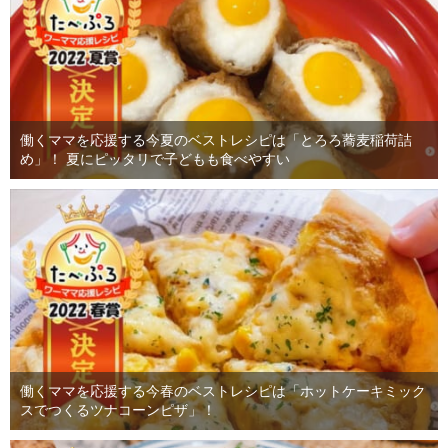
働くママを応援する今夏のベストレシピは「とろろ蕎麦稲荷詰
め」！ 夏にピッタリで子どもも食べやすい
働くママを応援する今春のベストレシピは「ホットケーキミック
スでつくるツナコーンピザ」！