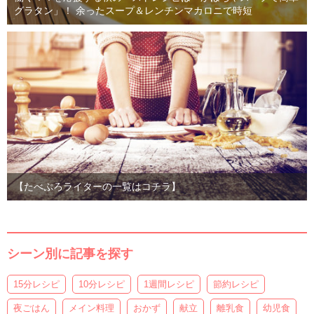
グラタン」！ 余ったスープ＆レンチンマカロニで時短
【たべぷろライターの一覧はコチラ】
シーン別に記事を探す
15分レシピ
10分レシピ
1週間レシピ
節約レシピ
夜ごはん
メイン料理
おかず
献立
離乳食
幼児食