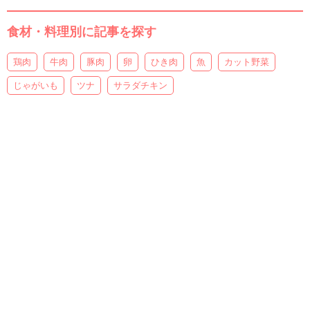
食材・料理別に記事を探す
鶏肉
牛肉
豚肉
卵
ひき肉
魚
カット野菜
じゃがいも
ツナ
サラダチキン