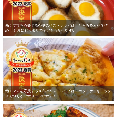
働くママを応援する今夏のベストレシピは「とろろ蕎麦稲荷詰
め」！ 夏にピッタリで子どもも食べやすい
働くママを応援する今春のベストレシピは「ホットケーキミック
スでつくるツナコーンピザ」！