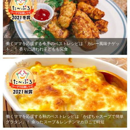
働くママを応援する今冬のベストレシピは「カレー風味ナゲッ
ト」！ 香りに誘われ子どもも完食
働くママを応援する秋のベストレシピは「かぼちゃスープで簡単
グラタン」！ 余ったスープ＆レンチンマカロニで時短