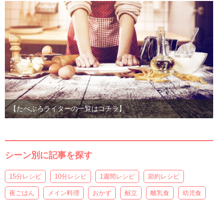
【たべぷろライターの一覧はコチラ】
シーン別に記事を探す
15分レシピ
10分レシピ
1週間レシピ
節約レシピ
夜ごはん
メイン料理
おかず
献立
離乳食
幼児食