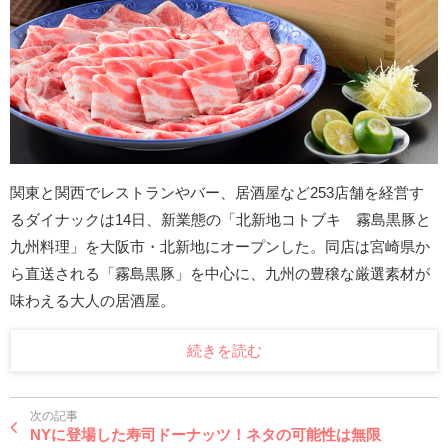
関東と関西でレストランやバー、居酒屋など253店舗を経営す
るダイナックは14日、新業態の「北新地コトブキ 霧島黒豚と
九州料理」を大阪市・北新地にオープンした。同店は宮崎県か
ら直送される「霧島黒豚」を中心に、九州の豊穣な厳選素材が
味わえる大人の居酒屋。
続きを読む
次の記事
NYに登場した寿司ドーナッツ！ネタの可能性は無限