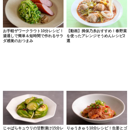
お手軽ザワークラウト10分レシピ！
【動画】揖保乃糸おすすめ！春野菜
湯通しで簡単＆短時間で作れるサラ
を使ったアレンジそうめんレシピ2
ダ感覚のおつまみ
選
じゃばらキュウリの甘酢漬け15分レ
りゅうきゅう10分レシピ！生姜とゴ