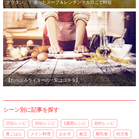
グラタン」！ 余ったスープ＆レンチンマカロニで時短
【たべぷろライターの一覧はコチラ】
シーン別に記事を探す
15分レシピ
10分レシピ
1週間レシピ
節約レシピ
夜ごはん
メイン料理
おかず
献立
離乳食
幼児食