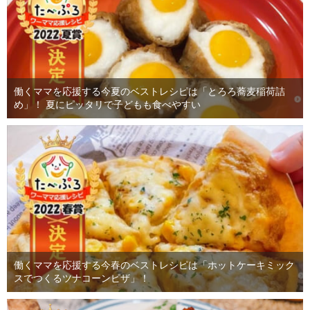
働くママを応援する今夏のベストレシピは「とろろ蕎麦稲荷詰
め」！ 夏にピッタリで子どもも食べやすい
働くママを応援する今春のベストレシピは「ホットケーキミック
スでつくるツナコーンピザ」！