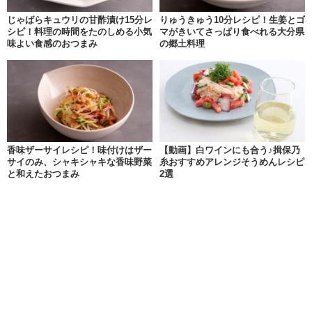
じゃばらキュウリの甘酢漬け15分レ
りゅうきゅう10分レシピ！生姜とゴ
シピ！料理の時間をたのしめる小気
マがきいてさっぱり食べれる大分県
味よい食感のおつまみ
の郷土料理
香味ザーサイレシピ！味付けはザー
【動画】白ワインにも合う♪揖保乃
サイのみ、シャキシャキな香味野菜
糸おすすめアレンジそうめんレシピ
と和えたおつまみ
2選