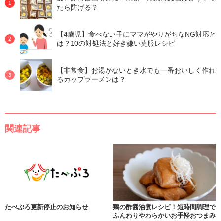
たら防げる？
【4歳児】食べない子にママがやりがちなNG対応と
は？10の対処法と好き嫌い克服レシピ
【非常食】お湯がないとき水でも一番おいしく作れ
るカップラーメンは？
関連記事
たべぷろ更新停止のお知らせ
鶏の酢醤油煮レシピ！短時間調理で
ふんわりやわらかいお手軽おつまみ