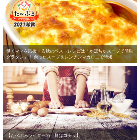
働くママを応援する秋のベストレシピは「かぼちゃスープで簡単
グラタン」！ 余ったスープ＆レンチンマカロニで時短
【たべぷろライターの一覧はコチラ】