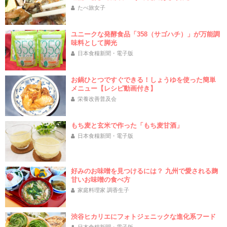
たべ旅女子
ユニークな発酵食品「358（サゴハチ）」が万能調
味料として脚光
日本食糧新聞・電子版
お鍋ひとつですぐできる！しょうゆを使った簡単
メニュー【レシピ動画付き】
栄養改善普及会
もち麦と玄米で作った「もち麦甘酒」
日本食糧新聞・電子版
好みのお味噌を見つけるには？ 九州で愛される麹
甘いお味噌の食べ方
家庭料理家 調香生子
渋谷ヒカリエにフォトジェニックな進化系フード