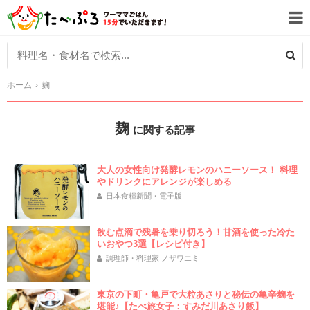
ホーム
麹
麹
に関する記事
大人の女性向け発酵レモンのハニーソース！ 料理
やドリンクにアレンジが楽しめる
日本食糧新聞・電子版
飲む点滴で残暑を乗り切ろう！甘酒を使った冷た
いおやつ3選【レシピ付き】
調理師・料理家 ノザワエミ
東京の下町・亀戸で大粒あさりと秘伝の亀辛麹を
堪能♪【たべ旅女子：すみだ川あさり飯】