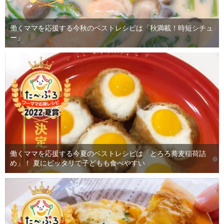
働くママを応援する今秋のベストレシピは「秋満載！時短シチュ
ー」
働くママを応援する今夏のベストレシピは「とろろ蕎麦稲荷詰
め」！ 夏にピッタリで子どもも食べやすい