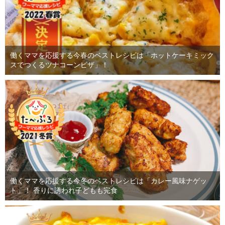
働くママを応援する今春のベストレシピは「ホットケーキミック
スでつくるツナコーンピザ」！
働くママを応援する今冬のベストレシピは「カレー風味ナゲッ
ト」！ 香りに誘われ子どもも完食