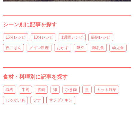
シーン別に記事を探す
15分レシピ
10分レシピ
1週間レシピ
節約レシピ
夜ごはん
メイン料理
おかず
献立
離乳食
幼児食
食材・料理別に記事を探す
鶏肉
牛肉
豚肉
卵
ひき肉
魚
カット野菜
じゃがいも
ツナ
サラダチキン